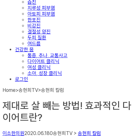
습진
지루성 피부염
아토피 피부염
한포진
비강진
결절성 양진
두피 질환
여드름
건강한 몸
통증, 추나, 교통사고
다이어트 클리닉
여성 클리닉
소아, 성장 클리닉
로그인
Home
>
송현희TV
>
송현희 칼럼
제대로 살 빼는 방법! 효과적인 다
이어트란?
이소한의원
2020.06.18
0
송현희TV >
송현희 칼럼