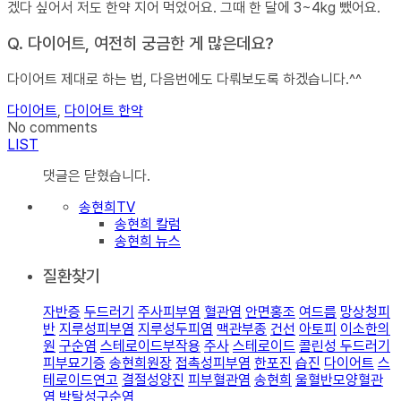
겠다 싶어서 저도 한약 지어 먹었어요. 그때 한 달에 3~4kg 뺐어요.
Q. 다이어트, 여전히 궁금한 게 많은데요?
다이어트 제대로 하는 법, 다음번에도 다뤄보도록 하겠습니다.^^
다이어트
,
다이어트 한약
No comments
LIST
댓글은 닫혔습니다.
송현희TV
송현희 칼럼
송현희 뉴스
질환찾기
자반증
두드러기
주사피부염
혈관염
안면홍조
여드름
망상청피
반
지루성피부염
지루성두피염
맥관부종
건선
아토피
이소한의
원
구순염
스테로이드부작용
주사
스테로이드
콜린성 두드러기
피부묘기증
송현희원장
접촉성피부염
한포진
습진
다이어트
스
테로이드연고
결절성양진
피부혈관염
송현희
울혈반모양혈관
염
박탈성구순염