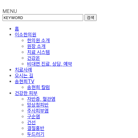
MENU
검색
홈
이소한의원
한의원 소개
원장 소개
치료 시스템
건강온
비대면 진료, 상담, 예약
치료사례
오시는 길
송현희TV
송현희 칼럼
건강한 피부
자반증, 혈관염
망상청피반
주사피부염
구순염
건선
결절홍반
두드러기