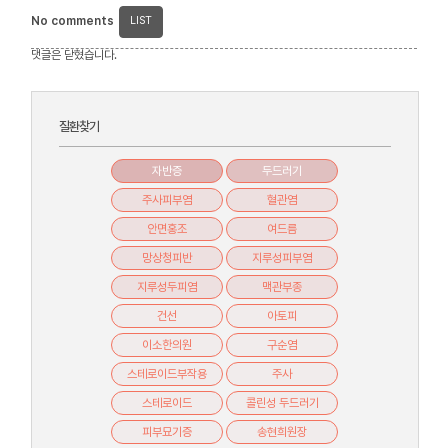
No comments
LIST
댓글은 닫혔습니다.
질환찾기
자반증
두드러기
주사피부염
혈관염
안면홍조
여드름
망상청피반
지루성피부염
지루성두피염
맥관부종
건선
아토피
이소한의원
구순염
스테로이드부작용
주사
스테로이드
콜린성 두드러기
피부묘기증
송현희원장