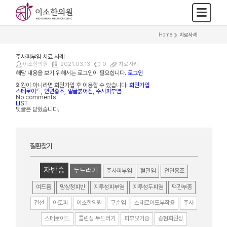
Home
>
치료사례
주사피부염 치료 사례
이소한의원
2021.03.13
0
치료사례
해당 내용을 보기 위해서는 로그인이 필요합니다.
로그인
회원이 아니라면 회원가입 후 이용할 수 있습니다.
회원가입
스테로이드
,
안면홍조
,
얼굴붉어짐
,
주사피부염
No comments
LIST
댓글은 닫혔습니다.
질환찾기
자반증
두드러기
주사피부염
혈관염
안면홍조
여드름
망상청피반
지루성피부염
지루성두피염
맥관부종
건선
아토피
이소한의원
구순염
스테로이드부작용
주사
스테로이드
콜린성 두드러기
피부묘기증
송현희원장