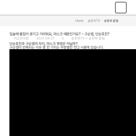
Home
>
송현희TV
>
송현희 칼럼
입술에 물집이 생기고 가려워요, 마스크 때문인가요? – 구순염, 단순포진?
이소한의원
2021.04.21
0
송현희TV >
송현희 칼럼
단순포진과 구순염의 차이, 마스크 영향은 아닐까?
구순염이 반복되는 이유 중 한 가지는 무분별한 연고 사용에 있습니다.