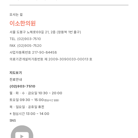
오시는 길
이소한의원
서울 도봉구 노해로69길 21, 2층 (창동역 1번 출구)
TEL. (02)903-7510
FAX. (02)905-7520
사업자등록번호 217-90-84458
의료기관개설허가증번호 제 2009-3090033-00013 호
지도보기
진료안내
(02)903-7510
월ㆍ화ㆍ수ㆍ금요일
10:30 ~ 20:00
토요일
09:30 ~ 15:00
(점심시간 없음)
목ㆍ일요일ㆍ공휴일
휴진
※ 점심시간
13:00 ~ 14:00
SNS