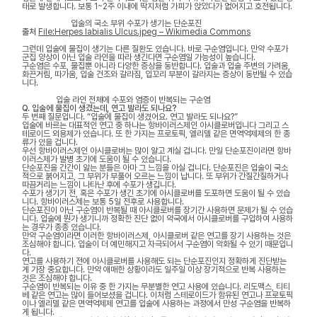
태로 발생합니다. 보통 1~2주 이내에 딱지처럼 가피가 앉았다가 없어지고 호전됩니다.
입술의 국소 부위 수포가 생기는 단순포진
출처
File:Herpes labialis Ulcus.jpeg – Wikimedia Commons
그런데 입술에 물집이 생기는 다른 질환도 있습니다. 바로 구순염입니다. 만약 수포가
군집 양상이 아닌 입술 라인을 따라 생긴다면 구순염일 가능성이 높습니다.
구순염은 수포, 물집뿐 아니라 다양한 증상을 동반합니다. 입술과 입술 주변의 가려움,
화끈거림, 따가움, 입술 건조와 갈라짐, 입꼬리 부분이 갈라지는 증상이 동반될 수 있습
니다.
입술 라인 전체에 수포와 염증이 반복되는 구순염
Q. 입술에 물집이 생겼는데, 연고 발라도 되나요?
두 번째 질문입니다. “입술에 물집이 생겼어요. 연고 발라도 되나요?”
입술에 바르는 대표적인 연고 중 하나는 항바이러스제인 아시클로버입니다 그리고 스
테로이드 외용제가 있습니다. 또 한 가지는 프로토픽, 엘리델 같은 면역억제제의 한 종
류가 있을 겁니다.
우선 항바이러스제인 아시클로버는 많이 알고 계실 겁니다. 만일 단순포진이라면 항바
이러스제가 발병 초기에 도움이 될 수 있습니다.
단순포진을 간간이 앓는 분들은 아마 그 느낌을 아실 겁니다. 단순포진은 입술이 국소
적으로 붉어지고, 그 부위가 부풀어 오르는 느낌이 납니다. 또 부위가 간질간질하거나
따끔거리는 느낌이 나타난 후에 수포가 생깁니다.
수포가 생기기 전, 혹은 수포가 생긴 초기에 아시클로버를 도포하면 도움이 될 수 있습
니다. 항바이러스제는 보통 5일 전후로 사용합니다.
단순포진이 아닌 구순염이 반복될 때 아시클로버를 장기간 사용하면 문제가 될 수 있습
니다. 입술에 뭔가 생기니까 정확한 진단 없이 약국에서 아시클로버를 구입하여 사용하
는 경우가 종종 있습니다.
만약 구순염이라면 이러한 항바이러스제, 아시클로버 같은 연고를 장기 사용하는 것은
조심해야 합니다. 입술이 더 예민해지고 자극되어서 구순염이 악화될 수 있기 때문입니
다.
연고를 사용하기 전에 아시클로버를 사용해도 되는 단순포진인지 정확하게 진단받는
게 가장 중요합니다. 만약 애매한 상황이라도 일주일 이상 장기적으로 반복 사용하는
것은 조심해야 합니다.
구순염이 반복되는 이유 중 한 가지는 무분별한 연고 사용에 있습니다. 리도맥스, 티티
베 같은 연고는 많이 들어보셨을 겁니다. 이처럼 스테로이드가 함유된 연고나 프로토픽
이나 엘리델 같은 면역억제제 연고를 입술에 사용하는 과정에서 만성 구순염을 반복하
게 됩니다.