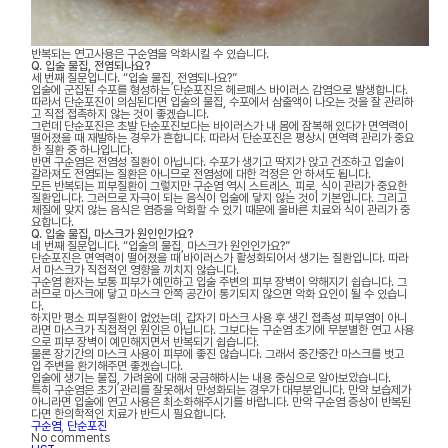
반복되는 연고사용은 구순염을 악화시킬 수 있습니다.
Q. 입술 물집, 전염되나요?
세 번째 질문입니다. “입술 물집, 전염되나요?”
입술에 군집된 수포를 형성하는 단순포진은 헤르페스 바이러스 감염으로 발생합니다.
따라서 단순포진이 의심된다면 입술의 물집, 수포에서 삼출액이 나오는 것을 잘 관리하
고 직접 접촉하지 않는 것이 좋겠습니다.
그런데 단순포진은 초발 단순포진보다는 바이러스가 내 몸에 잠복해 있다가 면역력이
떨어졌을 때 재발하는 경우가 흔합니다. 따라서 단순포진은 평상시 면역력 관리가 중요
한 질환 중 하나입니다.
반면 구순염은 전염성 질환이 아닙니다. 수포가 생기고 딱지가 앉고 건조하고 입술이
갈라져도 전염되는 질환은 아니므로 전염성에 대한 걱정은 안 하셔도 됩니다.
모든 반복되는 피부질환이 그렇지만 구순염 역시 스트레스, 피로, 식이 관리가 중요한
질환입니다. 그러므로 자극이 되는 음식이 입술에 닿지 않는 것이 기본입니다. 그리고
체질에 맞지 않는 음식은 염증을 악화할 수 있기 때문에 올바른 치료와 식이 관리가 중
요합니다.
Q. 입술 물집, 마스크가 원인인가요?
네 번째 질문입니다. “입술의 물집, 마스크가 원인인가요?”
단순포진은 면역력이 떨어졌을 때 바이러스가 활성화되어서 생기는 질환입니다. 따라
서 마스크가 직접적인 영향을 끼치지 않습니다.
구순염 환자는 보통 피부가 예민하고 입술 주변의 피부 장벽이 약해지기 쉽습니다. 그
러므로 마스크에 닿고 마스크 안쪽 공간이 통기되지 않으면 악화 요인이 될 수 있습니
다.
하지만 평소 피부질환이 없었는데, 갑자기 마스크 사용 후 생긴 접촉성 피부염이 아니
라면 마스크가 직접적인 원인은 아닙니다. 그보다는 구순염 초기에 무분별한 연고 사용
으로 피부 장벽이 예민해지면서 반복되기 쉽습니다.
물론 장기간의 마스크 사용이 피부에 좋진 않습니다. 그래서 중간중간 마스크를 벗고
입 주변을 환기해주면 좋겠습니다.
입술에 생기는 물집, 가려움에 대해 궁금해하시는 내용 중심으로 알아보았습니다.
특히 구순염은 초기 관리를 잘못해서 만성화되는 경우가 대부분입니다. 만약 보습제가
아니라면 입술에 연고 사용은 최소화해주시기를 바랍니다. 만약 구순염 증상이 반복된
다면 한의학적인 치료가 반드시 필요합니다.
구순염
,
단순포진
No comments