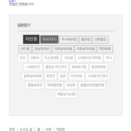
LIST
댓글은 닫혔습니다.
질환찾기
자반증
두드러기
주사피부염
혈관염
안면홍조
여드름
망상청피반
지루성피부염
지루성두피염
맥관부종
건선
아토피
이소한의원
구순염
스테로이드부작용
주사
스테로이드
콜린성 두드러기
피부묘기증
송현희원장
접촉성피부염
한포진
습진
다이어트
스테로이드연고
결절성양진
피부혈관염
송현희
울혈반모양혈관염
박탈성구순염
전화
오시는 길
홈
사례
치료법