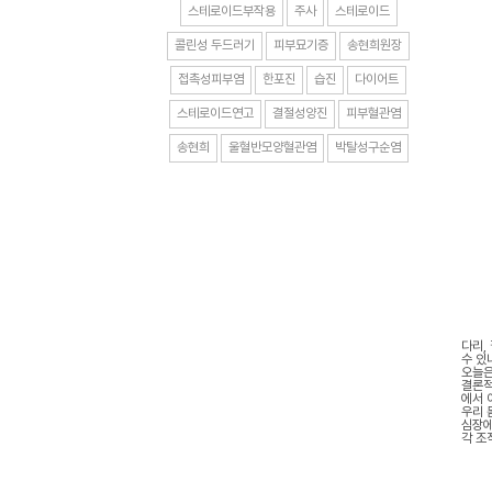
스테로이드부작용
주사
스테로이드
콜린성 두드러기
피부묘기증
송현희원장
접촉성피부염
한포진
습진
다이어트
스테로이드연고
결절성양진
피부혈관염
송현희
울혈반모양혈관염
박탈성구순염
다리,
수 있
오늘은
결론적
에서 
우리 
심장에
각 조