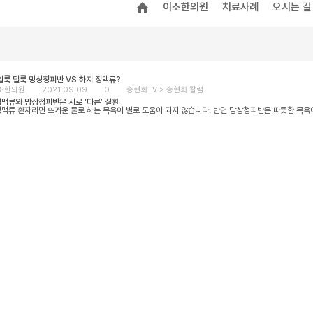
이소한의원
치료사례
오시는 길
얼룩 덜룩 망상청피반 VS 하지 정맥류?
소한의원
2021.09.09
0
송현희TV >
송현희 칼럼
맥류와 망상청피반은 서로 ‘다른’ 질환
맥류 환자라면 뜨거운 물로 하는 목욕이 별로 도움이 되지 않습니다. 반면 망상청피반은 따뜻한 목욕