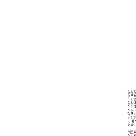
혈
망상청
혈액을
하지정
심장에
심장에
서로 
혈액순
망상청
오래 
있습니
체질적
상반되