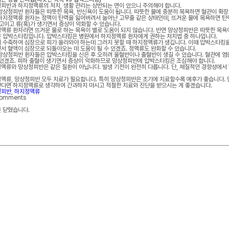
피반과 하지정맥류의 처치, 생활 관리는 상반되는 면이 있으니 주의해야 합니다.
망상청피반 환자들은 따뜻한 목욕, 반신욕이 도움이 됩니다. 따뜻한 물에 충분히 목욕하면 혈관이 확
하지정맥류 환자는 정맥이 탄력을 잃어버려서 늘어난 고무줄 같은 상태인데, 뜨거운 물에 목욕하면 탄
 고이고 류(혹)가 생기면서 증상이 악화할 수 있습니다.
맥류 환자라면 뜨거운 물로 하는 목욕이 별로 도움이 되지 않습니다. 반면 망상청피반은 따뜻한 목욕
 압박스타킹입니다. 압박스타킹은 병원에서 하지정맥류 환자에게 권하는 처치법 중 하나입니다.
 수축하여 심장으로 피가 올라와야 하는데 그러지 못할 때 하지정맥류가 생깁니다. 이때 압박스타킹을
서 혈액이 심장으로 되돌아오는 데 도움이 될 수 있겠죠. 정맥류도 완화할 수 있습니다.
망상청피반 환자들은 압박스타킹을 신은 후 오히려 울혈반이나 출혈반이 생길 수 있습니다. 혈관에 염
 있겠죠. 피하 출혈이 생기면서 증상이 악화하므로 망상청피반에 압박스타킹은 조심해야 합니다.
맥류와 망상청피반은 같은 질환이 아닙니다. 발생 기전이 완전히 다릅니다. 단, 체질적인 경향성에서
맥류, 망상청피반 모두 치료가 필요합니다. 특히 망상청피반은 초기에 치료할수록 예후가 좋습니다. 만
다면 하지정맥류로 생각하여 간과하지 마시고 적절한 치료와 진단을 받으시는 게 좋겠습니다.
청피반
,
하지정맥류
comments
 닫혔습니다.