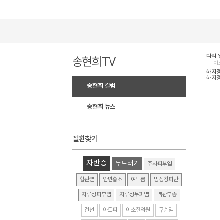
다리 
송현희TV
이
하지정
하지정
송현희 칼럼
송현희 뉴스
질환찾기
자반증
두드러기
주사피부염
혈관염
안면홍조
여드름
망상청피반
지루성피부염
지루성두피염
맥관부종
건선
아토피
이소한의원
구순염