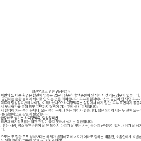
관염으로 인한 망상청피반
피반의 또 다른 원인은 혈관에 염증은 없는데 단순히 혈액순환이 안 되어서 생기는 경우가 있습니다.
 공급하는 순환 능력이 제대로 안 되는 것을 의미합니다. 피부에 혈액이나 산소 공급이 안 되면 피부가
맥류와 망상청피반의 차이점, 이해하셨나요? 하지정맥류는 심장에서 하지 말단, 피부 표면까지 공급
서 모세혈관을 통해 피부 표면까지 혈액이 가는 것에 생긴 문제입니다.
서 혈액이 가는 쪽이 문제냐, 오는 쪽이 문제냐 하는 차이가 있습니다. 넓은 의미에서는 두 질환 모두
다른 질환이므로 감별이 필요합니다.
환장애로 생기는 하지정맥류, 망상청피반
피반과 하지정맥류는 혈관 건강이 좋지 못해서 생기는 질환입니다.
서 있는 사람, 평소 혈액순환이 잘 안 되어서 다리가 잘 붓는 사람, 종아리 근육통이 있거나 쥐가 잘 
다.
으로는 두 질환 모두 상체보다는 하체가 발달하고 에너지가 아래로 향하는 태음인, 소음인에게 호발
는 생활 관리법(따뜻한 목욕 vs 압박스타킹)