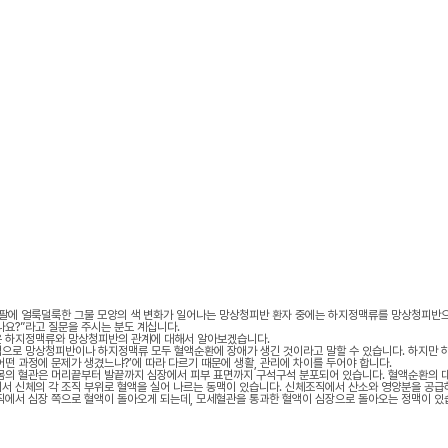
 팔에 얼룩덜룩한 그물 모양의 색 변화가 일어나는 망상청피반 환자 중에는 하지정맥류를 망상청피반
나요?”라고 질문을 주시는 분도 계십니다.
 하지정맥류와 망상청피반의 관계에 대해서 알아보겠습니다.
으로 망상청피반이나 하지정맥류 모두 혈액순환에 장애가 생긴 것이라고 말할 수 있습니다. 하지만 
어떤 과정에 문제가 생겼느냐?’에 따라 다르기 때문에 생활, 관리에 차이를 두어야 합니다.
몸의 혈관은 머리끝부터 발끝까지 심장에서 피부 표면까지 구석구석 분포되어 있습니다. 혈액순환의 
서 신체의 각 조직 부위로 혈액을 실어 나르는 동맥이 있습니다. 신체조직에서 산소와 영양분을 공
직에서 심장 쪽으로 혈액이 돌아오게 되는데, 모세혈관을 통과한 혈액이 심장으로 돌아오는 정맥이 있