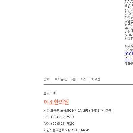
망상청
우선 
반면 
이 더
하지정
다음은
정맥이
축하면
반면 
질 수
하지정
하지정
나타난
망상
No 
LIST
댓글은
전화
오시는 길
홈
사례
치료법
오시는 길
이소한의원
서울 도봉구 노해로69길 21, 2층 (창동역 1번 출구)
TEL. (02)903-7510
FAX. (02)905-7520
사업자등록번호 217-90-84458