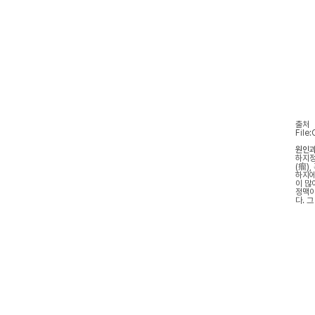
출처
File
원인과
하지정
(瘤)
하지에
이 많
정맥이
다. 