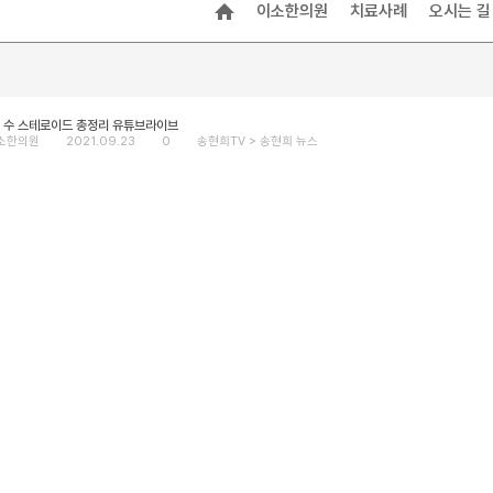
이소한의원
치료사례
오시는 길
9 수 스테로이드 총정리 유튜브라이브
소한의원
2021.09.23
0
송현희TV >
송현희 뉴스