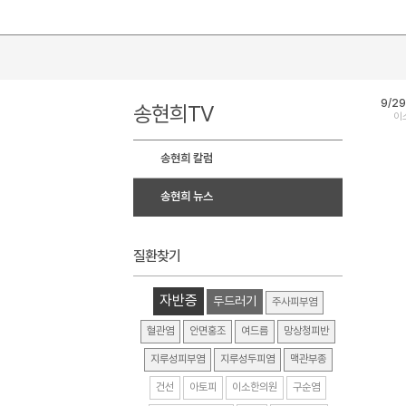
9/2
송현희TV
이
송현희 칼럼
송현희 뉴스
질환찾기
자반증
두드러기
주사피부염
혈관염
안면홍조
여드름
망상청피반
지루성피부염
지루성두피염
맥관부종
건선
아토피
이소한의원
구순염