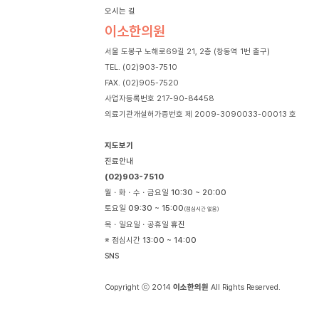
오시는 길
이소한의원
서울 도봉구 노해로69길 21, 2층 (창동역 1번 출구)
TEL. (02)903-7510
FAX. (02)905-7520
사업자등록번호 217-90-84458
의료기관개설허가증번호 제 2009-3090033-00013 호
지도보기
진료안내
(02)903-7510
월ㆍ화ㆍ수ㆍ금요일
10:30 ~ 20:00
토요일
09:30 ~ 15:00
(점심시간 없음)
목ㆍ일요일ㆍ공휴일
휴진
※ 점심시간
13:00 ~ 14:00
SNS
Copyright ⓒ 2014
이소한의원
All Rights Reserved.