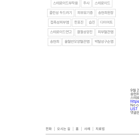
스테로이드부작용
주사
스테로이드
콜린성 두드러기
피부묘기증
송현희원장
접촉성피부염
한포진
습진
다이어트
스테로이드연고
결절성양진
피부혈관염
송현희
울혈반모양혈관염
박탈성구순염
9월 
송현희
스테로
http
No 
LIST
댓글은
전화
오시는 길
홈
사례
치료법