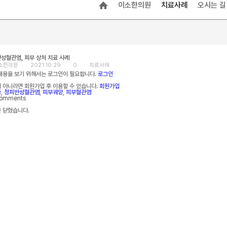
이소한의원
치료사례
오시는 길
성혈관염, 피부 상처 치료 사례
소한의원
2021.10.29
0
치료사례
내용을 보기 위해서는 로그인이 필요합니다.
로그인
 아니라면 회원가입 후 이용할 수 있습니다.
회원가입
증
,
청피반성혈관염
,
피부궤양
,
피부혈관염
comments
 닫혔습니다.