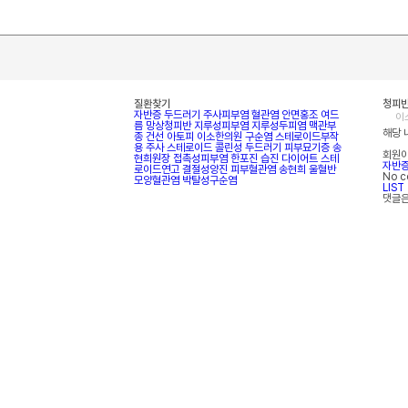
질환찾기
청피반
자반증
두드러기
주사피부염
혈관염
안면홍조
여드
이
름
망상청피반
지루성피부염
지루성두피염
맥관부
해당 
종
건선
아토피
이소한의원
구순염
스테로이드부작
용
주사
스테로이드
콜린성 두드러기
피부묘기증
송
회원이
현희원장
접촉성피부염
한포진
습진
다이어트
스테
자반
로이드연고
결절성양진
피부혈관염
송현희
울혈반
No 
모양혈관염
박탈성구순염
LIST
댓글은