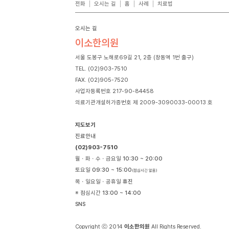
전화
오시는 길
홈
사례
치료법
오시는 길
이소한의원
서울 도봉구 노해로69길 21, 2층 (창동역 1번 출구)
TEL. (02)903-7510
FAX. (02)905-7520
사업자등록번호 217-90-84458
의료기관개설허가증번호 제 2009-3090033-00013 호
지도보기
진료안내
(02)903-7510
월ㆍ화ㆍ수ㆍ금요일
10:30 ~ 20:00
토요일
09:30 ~ 15:00
(점심시간 없음)
목ㆍ일요일ㆍ공휴일
휴진
※ 점심시간
13:00 ~ 14:00
SNS
Copyright ⓒ 2014
이소한의원
All Rights Reserved.