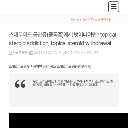
Home
>
송현희TV
>
송현희 칼럼
스테로이드 금단증(중독증)에서 벗어나려면? topical
steroid addiction, topical steroid withdrawal
이소한의원
2022.01.22
0
송현희TV >
송현희 칼럼
스테로이드 잘못 사용하면 큰일! 국소 스테로이드 금단증(중독증)
우선 스테로이드에 대한 의존을 낮추어서 피부가 조금이라도 빨
리 재생, 회복될 수 있도록 초점을 맞추어야 합니다.