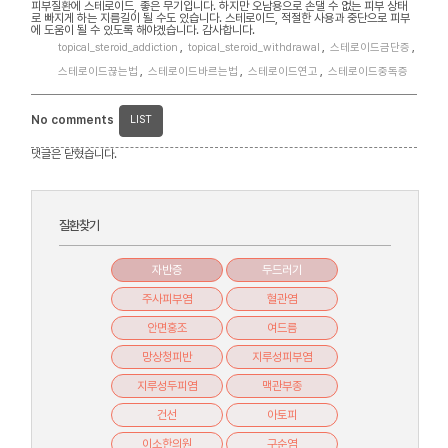
피부질환에 스테로이드, 좋은 무기입니다. 하지만 오남용으로 손댈 수 없는 피부 상태
로 빠지게 하는 지름길이 될 수도 있습니다. 스테로이드, 적절한 사용과 중단으로 피부
에 도움이 될 수 있도록 해야겠습니다. 감사합니다.
topical_steroid_addiction
,
topical_steroid_withdrawal
,
스테로이드금단증
,
스테로이드끊는법
,
스테로이드바르는법
,
스테로이드연고
,
스테로이드중독증
No comments
LIST
댓글은 닫혔습니다.
질환찾기
자반증
두드러기
주사피부염
혈관염
안면홍조
여드름
망상청피반
지루성피부염
지루성두피염
맥관부종
건선
아토피
이소한의원
구순염