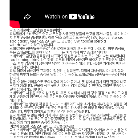
국소 스테로이드 금단증(중독증)이란?
피부질환에 스테로이드 연고나 로션을 사용했던 분들이 연고를 끊거나 줄일 때 여러 가
지 피부 증상을 경험합니다. 이를 ‘국소 스테로이드 중독증(TSA, topical steroid
addiction)’, 혹은 ‘국소 스테로이드 금단증(TSW, topical steroid
withdrawal)’이라고 칭합니다.
스테로이드 금단증(중독증)은 스테로이드 외용제 오남용 후에 나타나는 피부 증상들,
혹은 스테로이드를 줄여가면서 나타나는 여러 가지 피부 증상을 의미합니다.
스테로이드 금단증(중독증)의 대표적인 증상은 붉고 타는 듯이 열이 나는 피부입니다.
red burning skin이라고 하죠. 피부의 염증이 심해지면 붉어지고 건조하면서 열이
나죠. 피부 염증이 더 심해지면 당연히 가려움은 심해집니다. 극심한 가려움에 따가움
이 동반되기도 합니다.
피부 염증이 심해지면 표피층이 당연히 손상되겠죠. 각질이 과생성됩니다. 과각질화,
하얗게 피부가 들뜨는 증상을 말합니다. 이 증상도 스테로이드 금단증(중독증)에 해당
합니다.
참을 수 없는 가려움으로 무의식중에 자다가 긁거나, 못 참아서 긁게 되면 진물이 나고
딱지가 생깁니다. 진물이 생긴 곳에서 2차 감염이 일어날 수 있겠죠. 그러면 부종이나
열이 심해지기도 합니다.
스테로이드 사용을 2주 이상 간헐적, 혹은 지속해서 사용한 경우 점점 스테로이드 외용
제에 반응하지 않으면서 스테로이드를 사용해도 호전되지 않습니다. 그리고 증상이 심
해집니다.
스테로이드는 항염증 작용을 합니다. 스테로이드 사용 초기에는 피부질환의 염증을 억
제해줄 수 있겠죠. 하지만 스테로이드를 장기간 사용하면 피부 장벽이 약해질 수밖에
없습니다. 피부가 얇아지고 피부의 면역기능이 떨어집니다.
결국 제어할 수 없는 여러 가지 피부 상태로 발전하는 것이 바로 스테로이드 금단증(중
독증)입니다. 스테로이드 금단증(중독증)을 겪어보지 않으신 분들은 상상하지 못할 정
도로 여러 가지 불편한 증상이 지속됩니다.
예방이 중요한 국소 스테로이드 금단증(중독증)
국소 스테로이드 금단증(중독증), 얼마나 지속될까요? 기간은 수개월에서 수년 동안 지
속될 수 있습니다. 어떤 강도의 스테로이드를 얼마큼 오랫동안 사용했는지, 또 사람마
다 피부의 재생능력에 따라 좌우됩니다. 따라서 정해진 기간이나 통계는 없습니다.