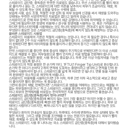
스테로이드 금단증, 중독증은 뚜렷한 치료법도 없습니다. 우선 스테로이드를 빨리 제대
로 줄이거나 끊는 것, 스테로이드에 대한 의존을 낮추어서 피부가 조금이라도 재생, 회
복될 수 있도록 하는 것에 초점을 맞추는 수밖에 없죠.
보습제 사용, 습도 조절, 적절한 수분 섭취 등 피부 보습에 신경을 써서 재생을 도와주는
것밖에는 뚜렷한 서양의학적인 치료법은 없다고 알려져 있습니다.
스테로이드로 인해 피부 장벽이 약해져서 세균 감염이나 자극에 취약해질 수 있습니다.
그때그때 필요하다면 항생제 외용제나 경구용 항생제를 사용하는 것, 혹은 가려움이 심
하다면 항히스타민제를 사용해보는 것도 하나의 방법이지만, 견뎌내기 쉽지 않습니다.
무엇보다 중요한 것은 스테로이드 금단증(중독증)에 빠지지 않도록 예방하는 것입니다.
올바른 스테로이드 사용법
스테로이드 외용제의 기본은 적절히 사용하는 것입니다. 우선 꼭 필요한 경우나 특이사
항이 없다면 2주 이상 사용하지 않도록 조심해야 합니다. 스테로이드를 사용하고 증상
이 완화된다면 빨리 테이퍼링을 통해 줄이거나 중단하여 장기간 사용하지 않도록 해야
합니다.
만약 스테로이드를 중단한 후에 증상의 재발이 주기적으로 반복된다면 더 이상 스테로
이드로 해결할 수 없는 피부질환으로 빨리 인지하고 치료 방법을 전환해야 합니다.
스테로이드는 적절한 용량, 사용 횟수도 중요합니다. 하루 2번 이상 아침저녁을 가능한
한 넘기지 않도록 합니다.
스테로이드의 적정 용량은 한 손가락 마디, 1FTU(1 Finger Tip Unit)로 환산합니다.
손가락 한 마디가 손바닥 2개의 면적에 도포하는 용량이라고 생각하고 면적을 단위 환
산해서 사용하셔야 합니다. 스테로이드를 넓게 펴 바르면 안 됩니다. 면봉 등을 사용하
여 환부에만 국소적으로 깨끗하게 바릅니다.
스테로이드 외용제를 사용하신다면 2주 이하, 하루 2번 이하 국소적으로 써보고 증상
이 좋아지면 빨리 중단하는 게 중요합니다.
그런데 증상이 재발, 반복한다면 ‘스테로이드로 염증을 억제하는 것만으로는 해결될 수
없는 피부질환이겠구나.’ 하고 스테로이드 사용을 중단하셔야 합니다. 그리고 생활 개선
이나 피부의 면역체계를 바로잡는 한의학적인 치료 방법으로 전환하면 좋겠습니다.
스테로이드 금단증(중독증)에서 벗어나려면?
스테로이드 금단증(중독증)에 빠지지 않는 것이 가장 좋겠죠? 하지만 어쩔 수 없이 스
테로이드 금단증(중독증)에 빠졌다면 빨리 피부를 회복하는 것이 중요합니다. 피부 상
태마다 사람마다 다르지만, 빠져나오기가 쉽진 않을 것입니다. 하지만 불가능한 것도
아니죠.
무엇보다 환자의 인내심이 필요합니다. 하루에도 수차례 변화하는 피부 상태에 맞는 적
절한 처치법, 그리고 생활 관리를 조언해줄 수 있는 전문가가 필요합니다. 피부가 빨리
재생, 회복될 수 있도록 한의학적인 치료를 병행하는 것도 중요합니다.
국소 스테로이드 사용 후 나타나는 국소 스테로이드 금단증(중독증)에 대해서 알아봤습
니다.