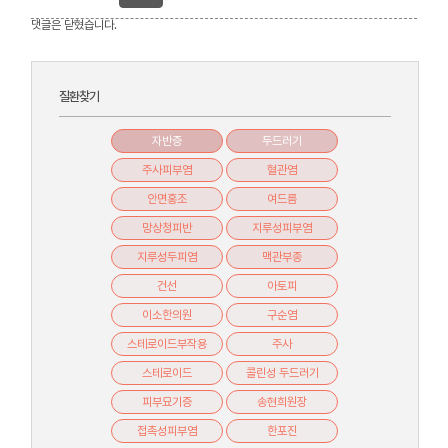
댓글은 닫혔습니다.
질환찾기
자반증
두드러기
주사피부염
혈관염
안면홍조
여드름
망상청피반
지루성피부염
지루성두피염
맥관부종
건선
아토피
이소한의원
구순염
스테로이드부작용
주사
스테로이드
콜린성 두드러기
피부묘기증
송현희원장
접촉성피부염
한포진