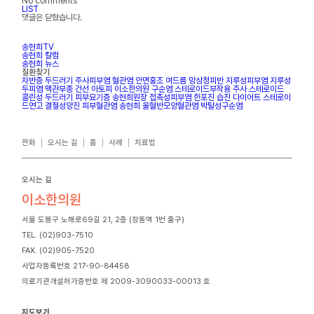
No comments
LIST
댓글은 닫혔습니다.
송현희TV
송현희 칼럼
송현희 뉴스
질환찾기
자반증
두드러기
주사피부염
혈관염
안면홍조
여드름
망상청피반
지루성피부염
지루성
두피염
맥관부종
건선
아토피
이소한의원
구순염
스테로이드부작용
주사
스테로이드
콜린성 두드러기
피부묘기증
송현희원장
접촉성피부염
한포진
습진
다이어트
스테로이
드연고
결절성양진
피부혈관염
송현희
울혈반모양혈관염
박탈성구순염
전화
오시는 길
홈
사례
치료법
오시는 길
이소한의원
서울 도봉구 노해로69길 21, 2층 (창동역 1번 출구)
TEL. (02)903-7510
FAX. (02)905-7520
사업자등록번호 217-90-84458
의료기관개설허가증번호 제 2009-3090033-00013 호
지도보기