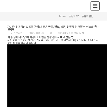
Home
>
송현희TV
>
송현희 칼럼
자반증 4대 증상 & 생활 관리법! 붉은 반점, 혈뇨, 복통, 관절통 ft 혈관염 헤노흐쇤라
인자반
이소한의원
2022.09.20
0
송현희TV >
송현희 칼럼
이 증상이 나타날 때 어떻게? 자반증 생활 관리로 바로 잡는 법
자반증에 관절통이 생기면 얼음찜질해야 하느냐고 물어보시는데, 아닙니다! 반대로 따
뜻한 찜질을 하셔야 합니다.