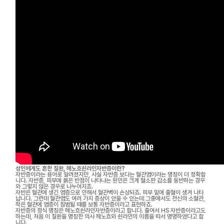
성인에게도 흔한 질환, 헤노흐쇤라인자반증이란?
자반증이라는 용어로 알려졌지만, 사실 자반증 보다는 혈관염이라는 명칭이 더 정확합
니다. 자반증, 피부에 붉은 반점이 나타나는 원인은 크게 혈소판 감소를 동반하는 경우
와 그렇지 않은 경우로 나누어지죠.
자반은 혈관에 생긴 염증으로 인해서 혈관벽이 손상되죠. 피부 밑에 출혈이 생겨 나타
납니다. 그런데 혈관염도 여러 가지 증상이 있을 수 있는데 그중에서도 전신의 소혈관,
작은 혈관에 염증이 침범될 때를 보통 자반증이라고 표현하죠.
자반증의 정식 명칭은 헤노흐쇤라인자반증이라고 합니다. 줄여서 HS 자반증이라고도
하는데, 처음 이 질환을 명칭한 의사 헤노흐와 쇤라인의 이름을 따서 명명하였다고 합
니다.