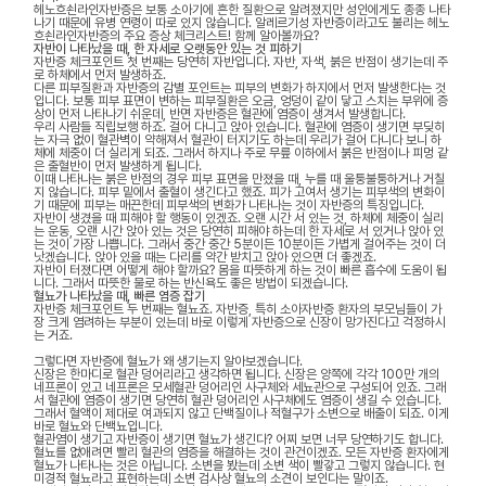
헤노흐쇤라인자반증은 보통 소아기에 흔한 질환으로 알려졌지만 성인에게도 종종 나타
나기 때문에 유병 연령이 따로 있지 않습니다. 알레르기성 자반증이라고도 불리는 헤노
흐쇤라인자반증의 주요 증상 체크리스트! 함께 알아볼까요?
자반이 나타났을 때, 한 자세로 오랫동안 있는 것 피하기
자반증 체크포인트 첫 번째는 당연히 자반입니다. 자반, 자색, 붉은 반점이 생기는데 주
로 하체에서 먼저 발생하죠.
다른 피부질환과 자반증의 감별 포인트는 피부의 변화가 하지에서 먼저 발생한다는 것
입니다. 보통 피부 표면이 변하는 피부질환은 오금, 엉덩이 같이 닿고 스치는 부위에 증
상이 먼저 나타나기 쉬운데, 반면 자반증은 혈관에 염증이 생겨서 발생합니다.
우리 사람들 직립보행 하죠. 걸어 다니고 앉아 있습니다. 혈관에 염증이 생기면 부딪히
는 자극 없이 혈관벽이 약해져서 혈관이 터지기도 하는데 우리가 걸어 다니다 보니 하
체에 체중이 더 실리게 되죠. 그래서 하지나 주로 무릎 이하에서 붉은 반점이나 피멍 같
은 출혈반이 먼저 발생하게 됩니다.
이때 나타나는 붉은 반점의 경우 피부 표면을 만졌을 때, 누를 때 울퉁불퉁하거나 거칠
지 않습니다. 피부 밑에서 출혈이 생긴다고 했죠. 피가 고여서 생기는 피부색의 변화이
기 때문에 피부는 매끈한데 피부색의 변화가 나타나는 것이 자반증의 특징입니다.
자반이 생겼을 때 피해야 할 행동이 있겠죠. 오랜 시간 서 있는 것, 하체에 체중이 실리
는 운동, 오랜 시간 앉아 있는 것은 당연히 피해야 하는데 한 자세로 서 있거나 앉아 있
는 것이 가장 나쁩니다. 그래서 중간 중간 5분이든 10분이든 가볍게 걸어주는 것이 더
낫겠습니다. 앉아 있을 때는 다리를 약간 받치고 앉아 있으면 더 좋겠죠.
자반이 터졌다면 어떻게 해야 할까요? 몸을 따뜻하게 하는 것이 빠른 흡수에 도움이 됩
니다. 그래서 따뜻한 물로 하는 반신욕도 좋은 방법이 되겠습니다.
혈뇨가 나타났을 때, 빠른 염증 잡기
자반증 체크포인트 두 번째는 혈뇨죠. 자반증, 특히 소아자반증 환자의 부모님들이 가
장 크게 염려하는 부분이 있는데 바로 이렇게 자반증으로 신장이 망가진다고 걱정하시
는 거죠.
그렇다면 자반증에 혈뇨가 왜 생기는지 알아보겠습니다.
신장은 한마디로 혈관 덩어리라고 생각하면 됩니다. 신장은 양쪽에 각각 100만 개의
네프론이 있고 네프론은 모세혈관 덩어리인 사구체와 세뇨관으로 구성되어 있죠. 그래
서 혈관에 염증이 생기면 당연히 혈관 덩어리인 사구체에도 염증이 생길 수 있습니다.
그래서 혈액이 제대로 여과되지 않고 단백질이나 적혈구가 소변으로 배출이 되죠. 이게
바로 혈뇨와 단백뇨입니다.
혈관염이 생기고 자반증이 생기면 혈뇨가 생긴다? 어찌 보면 너무 당연하기도 합니다.
혈뇨를 없애려면 빨리 혈관의 염증을 해결하는 것이 관건이겠죠. 모든 자반증 환자에게
혈뇨가 나타나는 것은 아닙니다. 소변을 봤는데 소변 색이 빨갛고 그렇지 않습니다. 현
미경적 혈뇨라고 표현하는데 소변 검사상 혈뇨의 소견이 보인다는 말이죠.