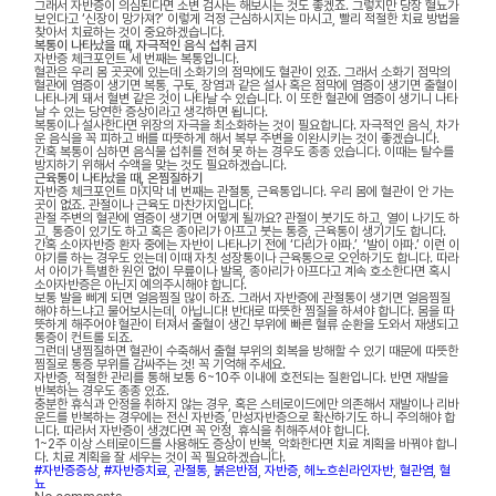
그래서 자반증이 의심된다면 소변 검사는 해보시는 것도 좋겠죠. 그렇지만 당장 혈뇨가
보인다고 ‘신장이 망가져?’ 이렇게 걱정 근심하시지는 마시고, 빨리 적절한 치료 방법을
찾아서 치료하는 것이 중요하겠습니다.
복통이 나타났을 때, 자극적인 음식 섭취 금지
자반증 체크포인트 세 번째는 복통입니다.
혈관은 우리 몸 곳곳에 있는데 소화기의 점막에도 혈관이 있죠. 그래서 소화기 점막의
혈관에 염증이 생기면 복통, 구토, 장염과 같은 설사 혹은 점막에 염증이 생기면 출혈이
나타나게 돼서 혈변 같은 것이 나타날 수 있습니다. 이 또한 혈관에 염증이 생기니 나타
날 수 있는 당연한 증상이라고 생각하면 됩니다.
복통이나 설사한다면 위장의 자극을 최소화하는 것이 필요합니다. 자극적인 음식, 차가
운 음식을 꼭 피하고 배를 따뜻하게 해서 복부 주변을 이완시키는 것이 좋겠습니다.
간혹 복통이 심하면 음식물 섭취를 전혀 못 하는 경우도 종종 있습니다. 이때는 탈수를
방지하기 위해서 수액을 맞는 것도 필요하겠습니다.
근육통이 나타났을 때, 온찜질하기
자반증 체크포인트 마지막 네 번째는 관절통, 근육통입니다. 우리 몸에 혈관이 안 가는
곳이 없죠. 관절이나 근육도 마찬가지입니다.
관절 주변의 혈관에 염증이 생기면 어떻게 될까요? 관절이 붓기도 하고, 열이 나기도 하
고, 통증이 있기도 하고 혹은 종아리가 아프고 붓는 통증, 근육통이 생기기도 합니다.
간혹 소아자반증 환자 중에는 자반이 나타나기 전에 ‘다리가 아파.’, ‘발이 아파.’ 이런 이
야기를 하는 경우도 있는데 이때 자칫 성장통이나 근육통으로 오인하기도 합니다. 따라
서 아이가 특별한 원인 없이 무릎이나 발목, 종아리가 아프다고 계속 호소한다면 혹시
소아자반증은 아닌지 예의주시해야 합니다.
보통 발을 삐게 되면 얼음찜질 많이 하죠. 그래서 자반증에 관절통이 생기면 얼음찜질
해야 하느냐고 물어보시는데, 아닙니다! 반대로 따뜻한 찜질을 하셔야 합니다. 몸을 따
뜻하게 해주어야 혈관이 터져서 출혈이 생긴 부위에 빠른 혈류 순환을 도와서 재생되고
통증이 컨트롤 되죠.
그런데 냉찜질하면 혈관이 수축해서 출혈 부위의 회복을 방해할 수 있기 때문에 따뜻한
찜질로 통증 부위를 감싸주는 것! 꼭 기억해 주세요.
자반증, 적절한 관리를 통해 보통 6~10주 이내에 호전되는 질환입니다. 반면 재발을
반복하는 경우도 종종 있죠.
충분한 휴식과 안정을 취하지 않는 경우, 혹은 스테로이드에만 의존해서 재발이나 리바
운드를 반복하는 경우에는 전신 자반증, 만성자반증으로 확산하기도 하니 주의해야 합
니다. 따라서 자반증이 생겼다면 꼭 안정, 휴식을 취해주셔야 합니다.
1~2주 이상 스테로이드를 사용해도 증상이 반복, 악화한다면 치료 계획을 바꿔야 합니
다. 치료 계획을 잘 세우는 것이 꼭 필요하겠습니다.
#자반증증상
,
#자반증치료
,
관절통
,
붉은반점
,
자반증
,
헤노흐쇤라인자반
,
혈관염
,
혈
뇨