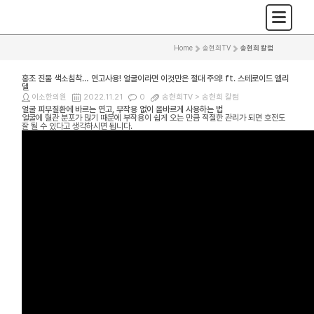
Home
>
송현희TV
>
송현희 칼럼
홍조 진물 색소침착… 연고사용! 얼굴이라면 이것만은 절대 주의! ft. 스테로이드 엘리
델
이소한의원
2022.11.21
0
송현희TV >
송현희 칼럼
얼굴 피부질환에 바르는 연고, 부작용 없이 올바르게 사용하는 법
얼굴에 혈관 분포가 많기 때문에 부작용이 쉽게 오는 만큼 적절한 관리가 되면 호전도
잘 될 수 있다고 생각하시면 됩니다.