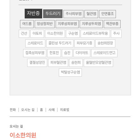
자반증
두드러기
주사피부염
혈관염
안면홍조
여드름
망상청피반
지루성피부염
지루성두피염
맥관부종
건선
아토피
이소한의원
구순염
스테로이드부작용
주사
스테로이드
콜린성 두드러기
피부묘기증
송현희원장
접촉성피부염
한포진
습진
다이어트
스테로이드연고
결절성양진
피부혈관염
송현희
울혈반모양혈관염
박탈성구순염
전화
오시는 길
홈
사례
치료법
오시는 길
이소한의원