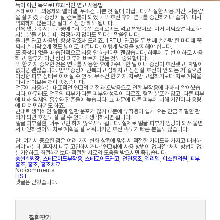
독이 아닌 득으로! 효과적인 연고 사용법
스테로이드 외용제와 엘리델, 무조건 나쁜 것 절대 아닙니다. 적절한 사용 기간, 사용량
을 잘 지켰고 증상이 잘 컨트롤이 되었고 또 호전 후에 연고를 중단하거나 줄여도 다시
악화하지 않는다면 절대 걱정 안 해도 됩니다.
간혹 댓글 주시는 분 중에 “저 1주일 스테로이드 먹고 발랐어요. 이거 어쩌죠?”라고 하
시는 분들 계시는데, 걱정하지 않아도 된다는 말씀입니다.
올바른 연고 사용법, 항상 강조해 드리죠. 1 FTU, 연고를 두 번째 손가락 한 마디에 쭉
짜서 손바닥 2개 정도 넓이로 바릅니다. 이렇게 남용을 방지해야 합니다.
또 증상이 없을 때 습관적으로 사용 안 하신다면 괜찮습니다. 하루에 두 번 이하로 사용
하고, 환부가 아닌 정상 피부에 바르지 않는 것도 중요합니다.
또 한 가지 중요한 것은 연고를 사용한 후에 2주나 한 달 이내 증상이 호전됐고, 재발이
없다면 괜찮습니다. 만약 증상이 반복되고 심해지고 점점 잘 호전이 안 되는 거 같으면
이상한 피부 상태로 이어질 수 있죠. 무조건 한 가지 치료만 고집하기보다 치료 계획을
다시 잡아보는 것이 좋겠습니다.
얼굴에 사용하는 대표적인 연고의 기전과 오남용으로 인한 부작용에 대해서 알아봤습
니다. 아무래도 얼굴의 피부가 다른 피부와 성격이 다르죠. 혈관 분포가 많고, 다른 피부
에 비해 약재의 흡수와 잔존율이 높습니다. 그 때문에 다른 피부에 비해 기간이나 용량
에 더 예민하기도 하죠.
반대로 생각하면 얼굴에 혈관 분포가 많기 때문에 부작용이 쉽게 오는 만큼 적절한 관
리가 되면 호전도 잘 될 수 있다고 생각하시면 됩니다.
얼굴 피부질환, 너무 고민 하지 않으셔도 됩니다. 실제로 얼굴 피부가 엉망이 돼서 울면
서 내원하셨어도 치료 계획을 잘 세워나가면 호전 속도가 빠른 분들도 많습니다.
단, 여기서 중요한 점은 여러 가지 변화 상황에 맞춰서 적절한 가이드를 가지고 대처하
셔야 하는데 혼자서 너무 고민하시거나 ‘연고밖에 사용 방법이 없나?’, ‘처치 방법이 없
는가?’하고 좌절하기보다 적절한 치료와 도움을 받으시면 좋겠습니다.
송현희원장
,
스테로이드부작용
,
스테로이드연고
,
안면홍조
,
엘리델
,
이소한의원
,
피부
홍조
,
홍조
,
홍조치료
No comments
LIST
댓글은 닫혔습니다.
질환찾기