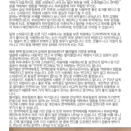
억제가 대표적이죠. 염증 과정에서 나타나는 혈관 확장을 억제, 수축해줍니다. 면역반
응을 억제해서 염증을 억제합니다. 피부질환에 아주 탁월한 무기죠.
그래서 급성 피부질환에 2주 전후로 스테로이드를 잘 사용하면 좋은 효과를 봤다고 합
니다. 스테로이드 외용제 사용이 아주 필요한 치료가 될 수 있죠.
문제는 면역반응 자체를 억제하다 보니 여러 가지 부작용이 나타납니다. 특히 감염에
취약해진다든지, 피부장벽이 망가진다든지, 예민하고 자극에 취약해지는 피부 환경을
만들게 되죠. 정체불명의 피부질환으로 이환되거나 혈관을 수축시키고 피부를 얇게 해
서 피부가 예민해지거나 안면홍조나 주사피부염, 자반증으로 이어질 수 있습니다.
실제 스테로이드를 오랜 기간 사용하시는 분들을 보면 처음에는 드라마틱하게 치료 효
과가 좋아서 잘 사용했는데 어느 순간 이상한 피부 상태가 되어 버렸다고 이야기하십니
다. 얼굴이 붓고 염증이 반복하고 점점 환부가 넓어집니다. 또한, 진물이 나고 각질이 일
어나고 기타 등등 애매한 피부 상태로 이어지게 되는 거죠.
피부 면역 잡으려다가 오히려 망가뜨린다? 엘리델의 기전과 부작용
얼굴에 사용하는 대표적인 연고 두 번째는 엘리델입니다. 제형이 다르고 성분이 같은
프로토픽이라는 연고도 많이 처방됩니다.
보통 피부과에서 초기에 스테로이드 외용제를 사용했는데 잘 호전되지 않거나 장기간
질환이 계속될 때 “안전한 연고예요.”하고 처방받는 연고이기도 합니다.
엘리델은 면역억제제죠. 면역반응에 작용하는 칼시뉴린이라는 물질을 억제해서 염증을
억제한다고 알려져 있습니다. 오랜 기간 사용해도 되는 연고라고 많이 알고 계시는데
스테로이드와 동일한 부작용이 없다는 뜻 정도로 이해하시면 좋겠습니다.
스테로이드 외용제가 피부질환에 사용된 건 1951년경부터라고 합니다. 근 70년 넘게
장기간 처방되다 보니 좋은 작용, 부작용도 알려져서 많이 밝혀졌죠. 개인적인 생각으
로 엘리델이 안전하다는 것은 스테로이드보다 비교적 최근에 피부질환의 외용제로 사
용되었기 때문에 여러 가지 케이스들이 모이는 중이라고 생각하는 것이 좋지 않을까 합
니다.
엘리델도 피부질환의 좋은 무기입니다. 대부분 만성적인 피부질환의 경우에 자가면역
반응으로 피부 증상이 일어나는 것이죠. 면역반응을 억제해서 염증을 진정시켜주고 그
기간에 다행히 피부 상태가 잘 개선돼서 면역체계의 교란이 바로 잡힌다면 아주 좋은
무기가 될 수 있습니다.
단, 면역억제의 효과를 가진 만큼 이 또한 피부의 면역체계를 약화하거나 피부장벽을
예민하게 하면서 여러 가지 좋지 않은 반응들이 나타날 수 있습니다. 연고를 바를 때 나
타나는 피부의 작열감이나 화끈거림, 알레르기 반응이나 두드러기 등이 나타날 수도 있
죠. 간혹 엘리델을 오랜 기간 사용하신 분 중에 연고를 도포했던 부위가 검붉게 변하기
도 하는데 과색소침착이 나타날 수도 있습니다.