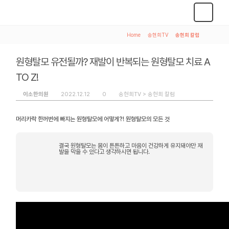
Home
>
송현희TV
>
송현희 칼럼
원형탈모 유전될까? 재발이 반복되는 원형탈모 치료 A
TO Z!
이소한의원
2022.12.12
0
송현희TV >
송현희 칼럼
머리카락 한꺼번에 빠지는 원형탈모에 어떻게?! 원형탈모의 모든 것
결국 원형탈모는 몸이 튼튼하고 마음이 건강하게 유지돼야만 재
발을 막을 수 있다고 생각하시면 됩니다.