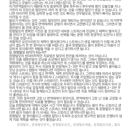
호전되고 모발이 나셨다는 거니까 다행스럽기도 한 거죠.
자가면역질환이기 때문에 자칫 잘못하면 옆에 측두부나 후두부에 뱀이 꼬불꼬불 지나
가듯이 띠 모양으로 탈모반이 여러 개 생기는 것을 사행성 탈모가 생길 수 있습니다. 아
니면 머리카락 전체, 심하면 눈썹 이런 것도 빠지는 전두탈모로, 전체가 빠지는 탈모로
이어질 수 있죠.
탈모가 반복되는 것은 그래도 탈모반이 금방 채워지는 분이었던 것 같습니다. 자가면역
질환이라는 것이 결국 면역체계의 균형이 깨지면서 교란됐다고 얘기하죠. 그러면서 염
증반응이 몸 안에 생깁니다.
원형탈모의 명확한 기전은 잘 모르지만 대부분 스트레스에 민감하고 체력이 떨어지고
몸 관리가 안 되었을 때 많이 발생하죠. 반복될 때는 분명 어떤 환경적인 요인이나 원인
이 있을 것입니다.
계절적인 요인이라든지 체력이 떨어졌다거나 스트레스가 생길 때라든가 이럴 때 규칙
성이 없는지 한 번 찾아보시기를 바랍니다. 결국 원형탈모는 몸이 튼튼하고 마음이 건
강하게 유지돼야만 재발을 막을 수 있다고 생각하시면 됩니다.
Q. 원형탈모 완치가 되는지?
원형탈모의 현대의학적인 치료법은 탈모의 원인을 제거하는 것이 아닙니다.
원인 모를 염증반응이 모낭을 손상해서 탈모가 생기는 거죠. 그래서 염증반응을 우선
억제해주는 것을 목표로 하는데 대표적인 게 스테로이드를 병변에 주입하는 거죠.
탈모반이 크지 않고 주사 치료에 잘 반응해서 2~3번 주사 맞고 모발 탈락이 줄어들고
모낭 손상이나 염증이 억제된다면 걱정하지 않으셔도 됩니다.
기본은 스트레스 받지 않고 면역력, 체력 관리하면 됩니다. 그런데 때에 따라서 탈모반
의 개수나 넓이가 점점 증가하거나 스테로이드 주사를 주입했는데 반응하지 않는 경우
도 있습니다. 이럴 때 너무 스테로이드 주사에만 의존하지 않는 것도 필요합니다.
간혹 스테로이드 주사의 반복된 사용으로 두피가 위축된다거나 모낭의 위축이 와서 오
히려 두피가 비닐 껍질처럼 매끈해지고 영구 탈모로 이어질 수 있기 때문에 2~3번 주
기 내외로 주사 치료 잘해보시고 호전이 되지 않는다면 치료 계획을 다시 정비하는 것
이 좋겠습니다.
또한, 이런 경우라면 고장 난 면역체계가 원인이죠. 면역체계가 고장 난 것을 교정할 수
있도록 한의학적인 치료를 병행하는 것이 필요할 수 있습니다.
오늘 원형탈모에 대해서 Q&A 시간 가져 봤습니다. 원형탈모는 몸이 주는 신호라고 생
각하시면 됩니다. 종종 과도한 스트레스 뒤에 잘 발생하죠. 그래서 혹 원형탈모가 생겼
다면 몸과 마음이 좀 더 쉬세요, 하는 신호라고 생각하시면 됩니다.
원형탈모, 잘 받아들이고 사행성 탈모나 두피의 손상으로 영구적인 탈모로 진행되지 않
게 치료 계획을 세우는 것이 좋겠습니다.
원형탈모
,
원형탈모완치
,
원형탈모유전
,
원형탈모재발
,
원형탈모치료
,
탈모