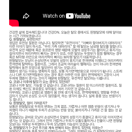
건강한 삶에 접속해드립니다! 건강ON. 오늘은 탈모 중에서도 원형탈모에 대해 알아보
는 시간 가져보겠습니다.
Q. 원형탈모, 유전인지?
정답은 유전성 질환은 아닙니다. 탈모하면 “유전이야.”, “아빠와 할아버지가 대머리야.”
이런 이야기 많이 하시죠. “우리 가족 대머리야.” 할 때 탈모는 남성형 탈모를 말합니다.
유전적 요인 때문에 혹은 호르몬의 영향 때문에 모발의 성장주기는 짧아지고 휴지기는
길어지면서 머리카락이 빠지는 경우가 있죠. 이런 탈모는 두정부가 점점 휑해지는 경우
혹은 M자형 라인으로 머리카락이 빠지는 M자형 탈모가 대표적입니다.
원형탈모는 모낭이 손상되면서 모발의 성장이 휴지기로 한꺼번에 이행되고 머리카락이
한꺼번에 탈락하는 질환이죠. 그래서 조금씩 머리숱이 휑해지는 것이 아니라 한꺼번에
탈락해서 동전 모양으로 탈모반이 생기는 것입니다.
염증이 생기는 이유는 명확하지 않죠. 보통 자가면역반응으로 이야기가 됩니다. 스트레
스나 다른 자가면역질환이 있는 경우 혹은 아무런 이유 없이 면역체계가 고장이 나서
두피에 염증이 생기는 것이기 때문에 원형탈모, 유전적인 탈모와는 다릅니다.
Q. 코로나 이후에 탈모가 오는 경우도 있던데?
코로나 이후 탈모, 가능할 것 같습니다. 코로나라는 질환이 참 미스터리한 질환이죠. 질
환 자체도 백신도 후유증도 부작용도 여러 가지인 것 같습니다.
아무래도 코로나 감염으로 염증이 몸 안에 생기게 되죠. 면역체계에도 영향을 주면서
갑자기 모낭의 손상도 오시지 않았을까, 하는 생각이 듭니다. 실제 종종 있는 반응이기
도 합니다.
Q. 원형탈모, 많이 가려운지?
보통은 원형탈모로 두피의 변화는 크게 없죠. 가렵거나 어떤 염증 반응이 생기거나 두
피염이 아니기 때문에 두피가 손상되는 반응 양상, 붉어지거나 가려운 건 잘 없는 것 같
습니다.
원형탈모는 곧바로 모낭이 손상되면서 모발의 성장기가 종결되고 휴지기로 이어지면서
생기는 것 같습니다. 그래서 만약 가렵거나 두피가 오톨도톨하거나 진물이 나면 원형탈
모보다는 지루성 두피염이나 두피 모낭염의 가능성이 있겠습니다.
Q. 원형탈모가 1~2년 주기로 계속 반복이 되는 경우도 있던데, 이유는?
원형탈모 환자들 종종 탈모가 반복되시는데, 그래도 반복된다는 건 원형탈모반이 금방