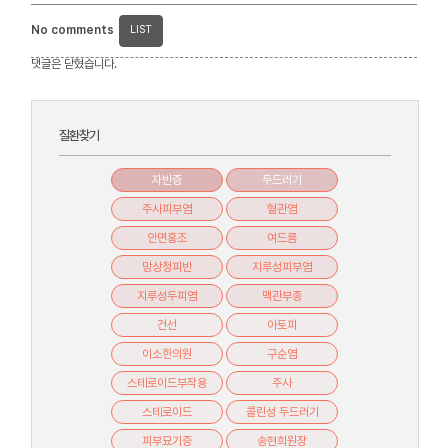
No comments
LIST
댓글은 닫혔습니다.
질환찾기
자반증
두드러기
주사피부염
혈관염
안면홍조
여드름
망상청피반
지루성피부염
지루성두피염
맥관부종
건선
아토피
이소한의원
구순염
스테로이드부작용
주사
스테로이드
콜린성 두드러기
피부묘기증
송현희원장