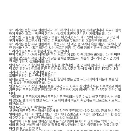
두드러기는 흔한 피부 질환입니다. 두드러기의 대표 증상은 가려움입니다. 피부가 볼록
하게 부풀어 오르는 팽진이 생기거나 벌겋게 홍반이 생기면서 가렵기도 합니다.
스멀스멀, 따끔따끔 기분 나쁜 가려움이 이곳저곳 시도 때도 없이 나타나고 긁으면 피
부가 부풀어 오르면서 더 가려운 피부묘기증도 두드러기의 대표적인 형태입니다.
두드러기는 흔한 피부 질환이라고 했습니다. 안 먹던 걸 먹거나 혹은 배탈이 났거나, 상
한 음식을 먹거나 혹은 접하지 않던 새로운 환경, 옷, 이불 등의 각종 원인으로 인해 두
드러기가 일시적으로 충분히 생길 수 있습니다.
만약 두드러기가 처음 생겼다면 우선 새로운 게 없는지 꼭 체크해 봐야합니다. 안 먹던
음식은 없었는지 혹은 신선도가 낮은 음식은 없었는지, 새롭게 접하거나 안 가던 곳에
간 적은 없는지 살펴봐야합니다.
만약 두드러기의 원인이 될 만한 항원을 찾았다면 그걸 안 해야 합니다. 그다음에 지르
텍 같은 항히스타민제를 잠깐 먹으면 됩니다. 보통은 3~4일 이내 혹은 1주일 이내에
사라지고 다시 안 생긴다면 끝입니다.
특별한 원인이 없는 만성 두드러기
문제는 만성 두드러기입니다. 특별한 원인이 없는 만성 두드러기이기 때문에 보통 만
성, 특발성 두드러기라고 합니다.
만성 두드러기의 진단 기준은 보통 6주입니다. 6주 이상 간헐적 혹은 지속적으로 이어
지면 만성 두드러기라고 한다지만 굳이 6주까지 가지 않아도 보통 2~3주면 판단이 됩
니다.
그렇다면 내 두드러기가 만성 두드러기로 진행되는 것은 아닐까 하고 걱정하시는 분들
이 많으실 텐데 제가 만성 두드러기로 이어질지 아닐지 확인하는 체크포인트 가르쳐드
리겠습니다.
만성 두드러기인지 확인하는 방법
첫 번째 체크포인트는 항히스타민제를 먹으면 두드러기가 없어집니다. 근데 약 기운이
떨어지면 금세 다시 가렵고 팽진이 생기거나 스멀스멀 가려움이 올라오고 이러한 증상
이 2주 이상 반복된다면 만성화될 가능성이 높습니다.
지르텍이나 씨잘 같은 항히스타민제는 히스타민이 분비되지 않게 하는 약이 아닙니다.
이미 몸 안에 분비된 히스타민의 작용을 딱 차단해서 가렵지 않도록 하는 약물이라고
여러 번 설명드렸습니다.