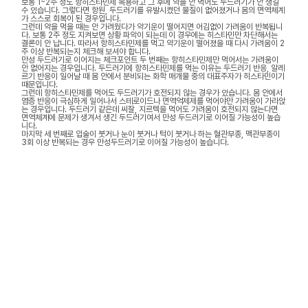
보통 1~2주 정도 항히스타민제 복용하고 그 후에 약을 안 먹어도 두드러기가 안 생길
수 있습니다. 그렇다면 항원, 두드러기를 유발시켰던 물질이 없어졌거나 몸의 면역체계
가 스스로 회복이 된 경우입니다.
그런데 약을 먹을 때는 안 가려웠다가 약기운이 떨어지면 어김없이 가려움이 반복됩니
다. 보통 2주 정도 지켜보면 상황 파악이 되는데 이 경우에는 히스타민만 차단해서는
결론이 안 납니다. 따라서 항히스타민제를 먹고 약기운이 떨어졌을 때 다시 가려움이 2
주 이상 반복되는지 체크해 보셔야 합니다.
만성 두드러기로 이어지는 체크포인트 두 번째는 항히스타민제만 먹어서는 가려움이
안 없어지는 경우입니다. 두드러기에 항히스타민제를 먹는 이유는 두드러기 반응, 알레
르기 반응이 일어날 때 몸 안에서 분비되는 화학 매개물 중의 대표주자가 히스타민이기
때문입니다.
그런데 항히스타민제를 먹어도 두드러기가 호전되지 않는 경우가 있습니다. 몸 안에서
염증 반응이 극심하게 일어나서 스테로이드나 면역억제제를 먹어야만 가려움이 가라앉
는 경우입니다. 두드러기 같은데 씨잘, 지르텍을 먹어도 가려움이 호전되지 않는다면
면역체계에 문제가 생겨서 생긴 두드러기여서 만성 두드러기로 이어질 가능성이 높습
니다.
마지막 세 번째로 입술이 붓거나 눈이 붓거나 턱이 붓거나 하는 혈관부종, 맥관부종이
3회 이상 반복되는 경우 만성두드러기로 이어질 가능성이 높습니다.