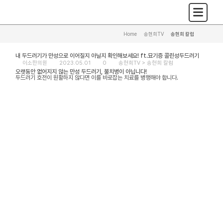
Home
>
송현희TV
>
송현희 칼럼
내 두드러기가 만성으로 이어질지 아닐지 확인해보세요! ft.묘기증 콜린성두드러기
이소한의원
2023.05.01
0
송현희TV >
송현희 칼럼
오랫동안 없어지지 않는 만성 두드러기, 불치병이 아닙니다!
두드러기 호전이 원활하지 않다면 이를 바로잡는 치료를 병행해야 합니다.