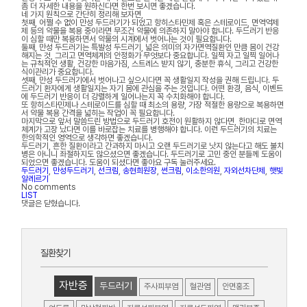
좀 더 자세한 내용을 원하신다면 한번 보시면 좋겠습니다.
네 가지 원칙으로 간단히 정리해 보자면,
첫째, 어쩔 수 없이 만성 두드러기가 되었고 항히스타민제 혹은 스테로이드, 면역억제
제 등의 약물을 복용 중이라면 무조건 약물에 의존하지 말아야 합니다. 두드러기 반응
이 심할 때만 복용하면서 약물의 시계에서 벗어나는 것이 필요합니다.
둘째, 만성 두드러기는 특발성 두드러기, 넓은 의미의 자가면역질환인 만큼 몸이 건강
해지는 것, 그리고 면역체계의 안정화가 무엇보다 중요합니다. 일찍 자고 일찍 일어나
는 규칙적인 생활, 건강한 마음가짐, 스트레스 받지 않기, 충분한 휴식, 그리고 건강한
식이관리가 중요합니다.
셋째, 만성 두드러기에서 벗어나고 싶으시다면 꼭 생활일지 작성을 권해 드립니다. 두
드러기 환자에게 생활일지는 자기 몸에 관심을 주는 것입니다. 어떤 환경, 음식, 이벤트
에 두드러기 반응이 더 강렬하게 일어나는지 꼭 수치화해야 합니다.
또 항히스타민제나 스테로이드를 심할 때 최소의 용량, 가장 적절한 용량으로 복용하면
서 약물 복용 간격을 넓히는 작업이 꼭 필요합니다.
마지막으로 앞서 말씀드린 방법으로 두드러기 호전이 원활하지 않다면, 한마디로 면역
체계가 고장 났다면 이를 바로잡는 치료를 병행해야 합니다. 이런 두드러기의 치료는
한의학적인 영역으로 생각하면 좋겠습니다.
두드러기, 흔한 질환이라고 간과하지 마시고 오랜 두드러기로 낫지 않는다고 해도 불치
병은 아니니 좌절하지도 않으셨으면 좋겠습니다. 두드러기로 고민 중인 분들께 도움이
되었으면 좋겠습니다. 도움이 되셨다면 좋아요 구독 눌러주세요.
두드러기
,
만성두드러기
,
선크림
,
송현희원장
,
썬크림
,
이소한의원
,
자외선차단제
,
햇빛
알레르기
No comments
LIST
댓글은 닫혔습니다.
질환찾기
자반증
두드러기
주사피부염
혈관염
안면홍조