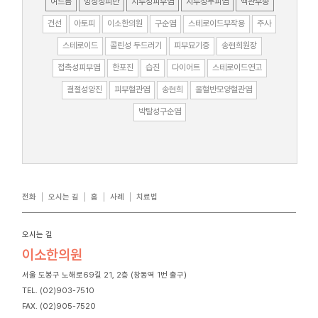
여드름
망상청피반
지루성피부염
지루성두피염
맥관부종
건선
아토피
이소한의원
구순염
스테로이드부작용
주사
스테로이드
콜린성 두드러기
피부묘기증
송현희원장
접촉성피부염
한포진
습진
다이어트
스테로이드연고
결절성양진
피부혈관염
송현희
울혈반모양혈관염
박탈성구순염
전화
오시는 길
홈
사례
치료법
오시는 길
이소한의원
서울 도봉구 노해로69길 21, 2층 (창동역 1번 출구)
TEL. (02)903-7510
FAX. (02)905-7520