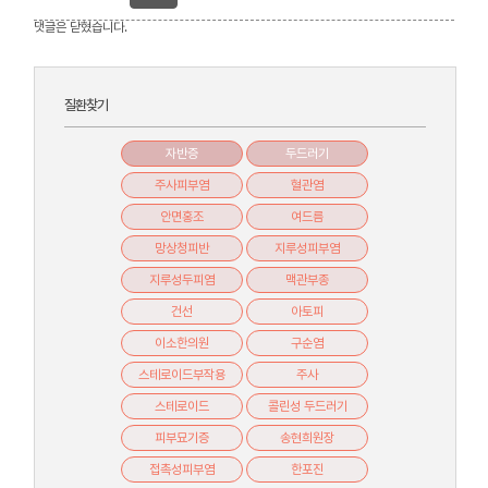
댓글은 닫혔습니다.
질환찾기
자반증
두드러기
주사피부염
혈관염
안면홍조
여드름
망상청피반
지루성피부염
지루성두피염
맥관부종
건선
아토피
이소한의원
구순염
스테로이드부작용
주사
스테로이드
콜린성 두드러기
피부묘기증
송현희원장
접촉성피부염
한포진