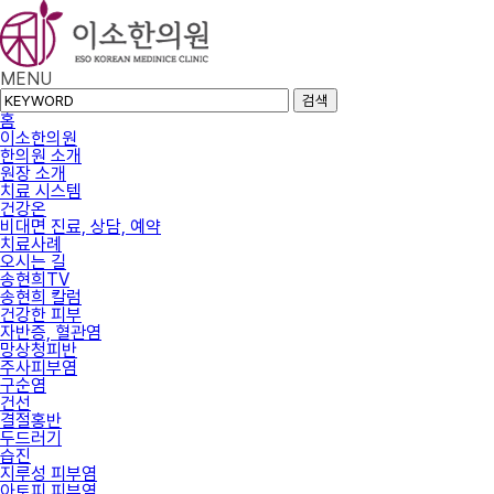
MENU
검색
홈
이소한의원
한의원 소개
원장 소개
치료 시스템
건강온
비대면 진료, 상담, 예약
치료사례
오시는 길
송현희TV
송현희 칼럼
건강한 피부
자반증, 혈관염
망상청피반
주사피부염
구순염
건선
결절홍반
두드러기
습진
지루성 피부염
아토피 피부염