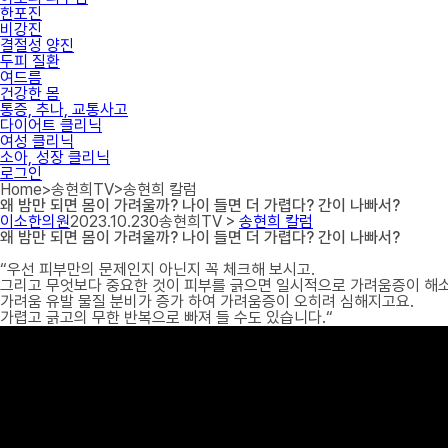
한포진
비강진
결절성 양진
두피 질환
여드름
건강한 몸
통증, 추나, 교통사고
다이어트 클리닉
여성 클리닉
소아, 성장 클리닉
로그인
Home
>
송현희TV
>
송현희 칼럼
왜 밤만 되면 몸이 가려울까? 나이 들면 더 가렵다? 간이 나빠서?
이소한의원
2023.10.23
0
송현희TV >
송현희 칼럼
왜 밤만 되면 몸이 가려울까? 나이 들면 더 가렵다? 간이 나빠서?
“우선 피부만의 문제인지 아닌지 꼭 체크해 보시고.
그리고 무엇보다 중요한 것이 피부를 긁으면 일시적으로 가려움증이 해
가려움 유발 물질 분비가 증가 하여 가려움증이 오히려 심해지고요.
가렵고 긁고의 무한 반복으로 빠져 들 수도 있습니다.“