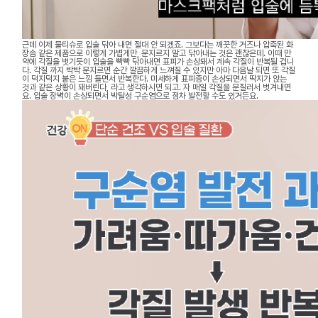
근데 이제 물티슈로 입술 닦아 내면 절대 안 되겠죠. 그보다는 깨끗한 거즈나 압축된 화
장솜 같은 제품으로 이렇게 가볍게만, 문지르지 말고 닦아내는 것은 괜찮은데. 이때 만
약에 각질을 벗기듯이 입술을 빡빡 닦아내면 표피가 손상돼서 계속 각질이 반복될 겁니
다. 각질 까지 박박 문지르면 순간 깔끔하게 느껴질 수 있지만 아마 다음날 되면 또 각질
이 덕지덕지 붙은 느낌 들면서 반복한다. 미세하게 표피층이 손상되면서 딱지가 앉는
것과 같은 상황이 돼버린다, 라고 생각하시면 되고. 자 매일 각질을 문질러서 벗겨내면
요. 입술 장벽이 손상되면서 박탈성 구순염으로 점차 발전할 수도 있거든요.