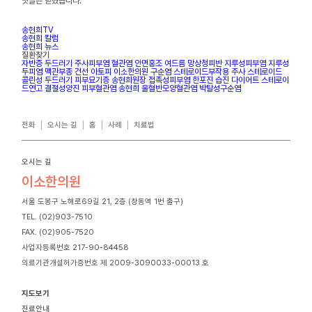
댓글은 닫혔습니다.
송현희TV
송현희 칼럼
송현희 뉴스
질환찾기
자반증
두드러기
주사피부염
혈관염
안면홍조
여드름
망상청피반
지루성피부염
지루성
두피염
맥관부종
건선
아토피
이소한의원
구순염
스테로이드부작용
주사
스테로이드
콜린성 두드러기
피부묘기증
송현희원장
접촉성피부염
한포진
습진
다이어트
스테로이
드연고
결절성양진
피부혈관염
송현희
울혈반모양혈관염
박탈성구순염
전화
오시는 길
홈
사례
치료법
오시는 길
이소한의원
서울 도봉구 노해로69길 21, 2층 (창동역 1번 출구)
TEL. (02)903-7510
FAX. (02)905-7520
사업자등록번호 217-90-84458
의료기관개설허가증번호 제 2009-3090033-00013 호
지도보기
진료안내