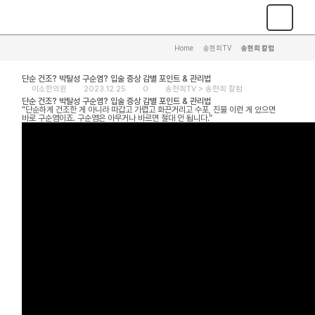
Home
>
송현희TV
>
송현희 칼럼
단순 건조? 박탈성 구순염? 입술 증상 감별 포인트 & 관리법
이소한의원
2023.12.25
0
송현희TV >
송현희 칼럼
단순 건조? 박탈성 구순염? 입술 증상 감별 포인트 & 관리법
“단순하게 건조한 게 아니라 따갑고 가렵고 화끈거리고 수포, 진물 이런 게 있으면
바로 구순염이죠. 구순염은 아무거나 바르면 절대 안 됩니다.”