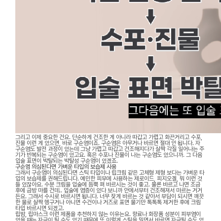
그리고 이제 중요한 건요. 단순하게 건조한 게 아니라 따갑고 가렵고 화끈거리고 수포,
진물 이런 게 있으면, 바로 구순염이죠. 구순염은 아무거나 바르면 절대 안 됩니다. 자
구순염도 발전 과정이 있는데 그냥 가렵고 따갑고 건조해지다가 살짝 각질 일어나는 주
기가 반복되는 구순염이 있고요. 혹은 수포나 진물이 나는 구순염도 있으니까. 그 다음
입술 표면이 박탈되는 박탈성 구순염이 있겠죠.
구순염 의심된다면 가벼운 타입의 보습제 사용
그래서 구순염이 의심된다면 스틱 타입이나 립크림 같은 고체형 제형 보다는 가벼운 타
입의 보습제를 권해드립니다. 예민한 피부에 사용하는 제로이드, 피지오겔, 뭐 이런 것
들 있잖아요. 수분 크림을 입술에 듬뿍 펴 바르시는 것이 좋고. 물론 바르고 나면 조금
후에 금방 마를 건데.. 입술에 염증이 있다 보니까 안에서부터 건조해져서 마르는 거거
든요. 그래서 수시로 바르시면 됩니다. 너무 잦게 바르는 것 같아서 부담이 되시면 깨끗
한 물로 살짝 헹구거나 아니면 수건이나 거즈로 표면 물기만 톡톡톡 제거한 후에 크림
타입 바르시면 되겠고.
립밤, 립마스크 이런 제품을 추천하지 않는 이유는요. 향료나 화장품 성분이 피부염이
있을 때는 자극이 될 수도 있기 때문에 또 이렇게 스틱을 밀면서 바르면 자극될 수도 있