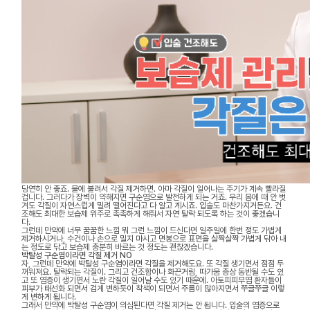
당연히 안 좋죠. 물에 불려서 각질 제거하면. 아마 각질이 일어나는 주기가 계속 빨라질
겁니다. 그러다가 장벽이 약해지면 구순염으로 발전하게 되는 거죠. 우리 몸에 때 안 벗
겨도 각질이 자연스럽게 밀려 떨어진다고 다 알고 계시죠. 입술도 마찬가지거든요. 건
조해도 최대한 보습제 위주로 촉촉하게 해줘서 자연 탈락 되도록 하는 것이 좋겠습니
다.
그런데 만약에 너무 꿈꿈한 느낌 뭐 그런 느낌이 드신다면 일주일에 한번 정도 가볍게
제거하시거나, 수건이나 손으로 밀지 마시고 면봉으로 표면을 살짝살짝 가볍게 닦아 내
는 정도로 닦고 보습제 충분히 바르는 것 정도는 괜찮겠습니다.
박탈성 구순염이라면 각질 제거 NO
자, 그런데 만약에 박탈성 구순염이라면 각질을 제거해도요. 또 각질 생기면서 점점 두
꺼워져요. 탈락되는 각질이. 그리고 건조함이나 화끈거림, 따가움 증상 동반될 수도 있
고 또 염증이 생기면서 노란 각질이 일어날 수도 있기 때문에. 아토피피부염 환자들이
피부가 태선화 되면서 검게 변하듯이 착색이 되면서 주름이 많아지면서 쭈글쭈글 이렇
게 변하게 됩니다.
그래서 만약에 박탈성 구순염이 의심된다면 각질 제거는 안 됩니다. 입술의 염증으로