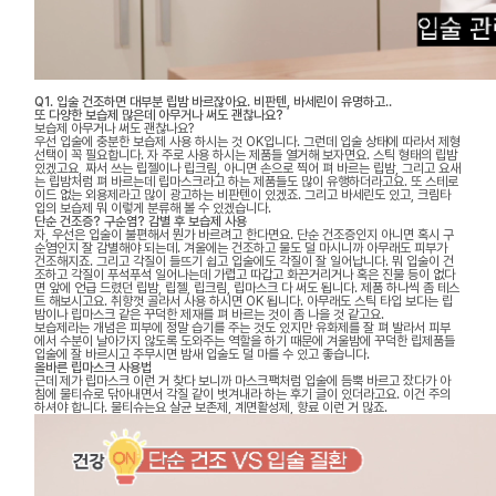
Q1. 입술 건조하면 대부분 립밤 바르잖아요. 비판텐, 바세린이 유명하고..
또 다양한 보습제 많은데 아무거나 써도 괜찮나요?
보습제 아무거나 써도 괜찮나요?
우선 입술에 충분한 보습제 사용 하시는 것 OK입니다. 그런데 입술 상태에 따라서 제형
선택이 꼭 필요합니다. 자 주로 사용 하시는 제품들 열거해 보자면요. 스틱 형태의 립밤
있겠고요, 짜서 쓰는 립젤이나 립크림, 아니면 손으로 찍어 펴 바르는 립밤, 그리고 요새
는 립밤처럼 펴 바르는데 립마스크라고 하는 제품들도 많이 유행하더라고요. 또 스테로
이드 없는 외용제라고 많이 광고하는 비판텐이 있겠죠. 그리고 바세린도 있고, 크림타
입의 보습제 뭐 이렇게 분류해 볼 수 있겠습니다.
단순 건조증? 구순염? 감별 후 보습제 사용
자, 우선은 입술이 불편해서 뭔가 바르려고 한다면요. 단순 건조증인지 아니면 혹시 구
순염인지 잘 감별해야 되는데. 겨울에는 건조하고 물도 덜 마시니까 아무래도 피부가
건조해지죠. 그리고 각질이 들뜨기 쉽고 입술에도 각질이 잘 일어납니다. 뭐 입술이 건
조하고 각질이 푸석푸석 일어나는데 가렵고 따갑고 화끈거리거나 혹은 진물 등이 없다
면 앞에 언급 드렸던 립밤, 립젤, 립크림, 립마스크 다 써도 됩니다. 제품 하나씩 좀 테스
트 해보시고요. 취향껏 골라서 사용 하시면 OK 됩니다. 아무래도 스틱 타입 보다는 립
밤이나 립마스크 같은 꾸덕한 제재를 펴 바르는 것이 좀 나을 것 같고요.
보습제라는 개념은 피부에 정말 습기를 주는 것도 있지만 유화제를 잘 펴 발라서 피부
에서 수분이 날아가지 않도록 도와주는 역할을 하기 때문에 겨울밤에 꾸덕한 립제품들
입술에 잘 바르시고 주무시면 밤새 입술도 덜 마를 수 있고 좋습니다.
올바른 립마스크 사용법
근데 제가 립마스크 이런 거 찾다 보니까 마스크팩처럼 입술에 듬뿍 바르고 잤다가 아
침에 물티슈로 닦아내면서 각질 같이 벗겨내라 하는 후기 글이 있더라고요. 이건 주의
하셔야 합니다. 물티슈는요 살균 보존제, 계면활성제, 향료 이런 거 많죠.