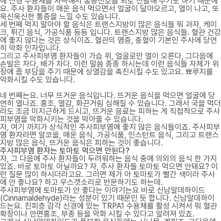
에 신경 수용체를 자극해서 통증신호를 뇌로 전달해 주기도 하기 때문에
요. 주사 환자들이 매운 음식 먹으면서 얼굴이 달아오르고, 열이 나고, 또
욱신욱신한 통증을 느낄 수도 있습니다.
세 번째 먹지 말아야 할 음식은 트랜스지방이 많은 음식들 뭐 과자, 케이
크, 튀긴 음식, 가공식품 등등 입니다. 트랜스지방 많은 음식들. 혈관 건강
에 좋지 않다는 것은 상식이죠. 혈관의 염증, 충혈이 기본인 주사에 당연
히 악화 인자입니다.
그리고 주사피부염 환자들이 가슴 위, 얼굴로만 열이 오른다, 그다음에
손발은 차다, 배가 차다. 이런 말씀 종종 하시는데 이런 음식들 자체가 위
장에 좀 부담을 주기 때문에 상열감을 촉진시킬 수도 있고요. 뾰루지를
악화시킬 수도 있습니다.
네 번째는요. 너무 뜨거운 음식입니다. 뜨거운 음식을 먹으면 얼굴에 당
연히 열나죠. 홍조, 열감, 화끈거림 심해질 수 있습니다. 그래서 국을 먹더
라도 조금 미지근하게 드시고, 뜨거운 음료는 피하는 게 직접적으로 주사
피부염을 악화시키는 것을 막아줄 수 있습니다.
자, 여기 까지가 상식적인 주사피부염에 좋지 않은 음식들이죠. 주사피부
염 환자라면 알코올, 매운 음식, 가공식품, 인스턴트 음식, 그리고 트랜스
지방 많은 음식, 뜨거운 음식은 피하는 것이 좋습니다.
주사피부염 환자는 토마토 먹으면 안된다?
자, 그 다음에 주사 환자들이 두려워하는 음식 중에 의외의 음식 한 가지
있죠. 바로 토마토 아닐까요? 자, 주사 환자들 토마토 먹으면 안돼요? 이
런 질문 많이 하시더라고요. 그러면 제가 아 토마토가 빨간 색이라 주사
에 안 좋나요? 하고 우스갯소리로 반문하기도 하는데.
주사피부염에 토마토가 안 좋다는 이야기는요 바로 신남알데하이드
(Cinnamaldehyde)라는 성분이 있기 때문인 듯 합니다. 신남알데하이
드는요. 진피층 감각 신경에 있는 TRPA1 수용체를 활성 시켜서 뭐 혈관
확장이나 안면홍조, 부종 등을 악화 시킬 수 있다고 알려져 있죠.