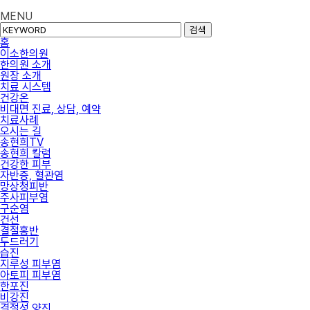
MENU
검색
홈
이소한의원
한의원 소개
원장 소개
치료 시스템
건강온
비대면 진료, 상담, 예약
치료사례
오시는 길
송현희TV
송현희 칼럼
건강한 피부
자반증, 혈관염
망상청피반
주사피부염
구순염
건선
결절홍반
두드러기
습진
지루성 피부염
아토피 피부염
한포진
비강진
결절성 양진