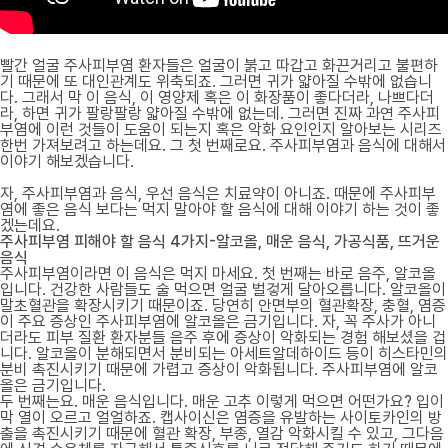
빨간 얼굴 주사피부염 환자들은 얼굴이 붉고 따갑고 화끈거리고 불편하
기 때문에 또 대인관계도 위축되죠. 그러면 귀가 얇아질 수밖에 없습니
다. 그래서 막 이 음식, 이 영양제 혹은 이 화장품이 좋다더라, 나쁘다더
라, 하면 귀가 팔랑팔랑 얇아질 수밖에 없는데. 그러면 진짜 과연 주사피
부염에 이런 것들이 도움이 되는지 혹은 악화 요인인지 알아보는 시리즈
한번 가져보려고 하는데요. 그 첫 번째로요. 주사피부염과 음식에 대해서
이야기 해보겠습니다.
자, 주사피부염과 음식, 우선 음식은 치료약이 아니죠. 때문에 주사피부
염에 좋은 음식 보다는 먹지 말아야 할 음식에 대해 이야기 하는 것이 좋
겠는데요.
주사피부염 피해야 할 음식 4가지-알코올, 매운 음식, 가공식품, 뜨거운
음식
주사피부염이라면 이 음식은 먹지 마세요. 첫 번째는 바로 음주, 알코올
입니다. 건강한 사람들도 술 먹으면 얼굴 벌겋게 달아오릅니다. 알코올이
말초혈관을 확장시키기 때문이죠. 당연히 안면부의 혈관확장, 충혈, 염증
이 주요 증상인 주사피부염에 알코올은 금기입니다. 자, 꼭 주사가 아니
더라도 피부 질환 환자분들 음주 후에 증상이 악화되는 경험 해보셨을 겁
니다. 알코올이 분해되면서 분비되는 아세트알데하이드 등이 히스타민의
분비 촉진시키기 때문에 가렵고 증상이 악화됩니다. 주사피부염에 알코
올은 금기입니다.
두 번째는요. 매운 음식입니다. 매운 고추 이렇게 먹으면 어떤가요? 입이
막 열이 오르고 얼얼하죠. 캡사이신은 염증을 유발하는 사이토카인의 방
출을 촉진시키기 때문에 혈관 확장, 부종, 열감 악화시킬 수 있고, 그다음