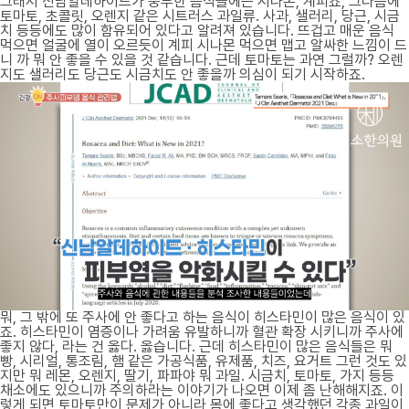
그래서 신남알데하이드가 풍부한 음식들에는 시나몬, 계피죠, 그다음에
토마토, 초콜릿, 오렌지 같은 시트러스 과일류. 사과, 샐러리, 당근, 시금
치 등등에도 많이 함유되어 있다고 알려져 있습니다. 뜨겁고 매운 음식
먹으면 얼굴에 열이 오르듯이 계피 시나몬 먹으면 맵고 알싸한 느낌이 드
니 까 뭐 안 좋을 수 있을 것 같습니다. 근데 토마토는 과연 그럴까? 오렌
지도 샐러리도 당근도 시금치도 안 좋을까 의심이 되기 시작하죠.
뭐, 그 밖에 또 주사에 안 좋다고 하는 음식이 히스타민이 많은 음식이 있
죠. 히스타민이 염증이나 가려움 유발하니까 혈관 확장 시키니까 주사에
좋지 않다, 라는 건 옳다. 옳습니다. 근데 히스타민이 많은 음식들은 뭐
빵, 시리얼, 통조림, 햄 같은 가공식품, 유제품, 치즈, 요거트 그런 것도 있
지만 뭐 레몬, 오렌지, 딸기, 파파야 뭐 과일. 시금치, 토마토, 가지 등등
채소에도 있으니까 주의하라는 이야기가 나오면 이제 좀 난해해지죠. 이
렇게 되면 토마토만이 문제가 아니라 몸에 좋다고 생각했던 각종 과일이