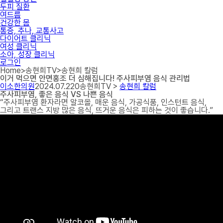
두피 질환
여드름
건강한 몸
통증, 추나, 교통사고
다이어트 클리닉
여성 클리닉
소아, 성장 클리닉
로그인
Home
>
송현희TV
>
송현희 칼럼
이거 먹으면 안면홍조 더 심해집니다! 주사피부염 음식 관리법
이소한의원
2024.07.22
0
송현희TV >
송현희 칼럼
주사피부염, 좋은 음식 VS 나쁜 음식
“주사피부염 환자라면 알코올, 매운 음식, 가공식품, 인스턴트 음식,
그리고 트랜스 지방 많은 음식, 뜨거운 음식은 피하는 것이 좋습니다.”