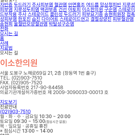
자반증
두드러기
주사피부염
혈관염
안면홍조
여드름
망상청피반
지루성
피부염
지루성두피염
맥관부종
건선
아토피
이소한의원
구순염
스테로이
드부작용
주사
스테로이드
콜린성 두드러기
피부묘기증
송현희원장
접촉
성피부염
한포진
습진
다이어트
스테로이드연고
결절성양진
피부혈관염
송현희
울혈반모양혈관염
박탈성구순염
전화
오시는 길
홈
사례
치료법
오시는 길
이소한의원
서울 도봉구 노해로69길 21, 2층 (창동역 1번 출구)
TEL. (02)903-7510
FAX. (02)905-7520
사업자등록번호 217-90-84458
의료기관개설허가증번호 제 2009-3090033-00013 호
지도보기
진료안내
(02)903-7510
월ㆍ화ㆍ수ㆍ금요일
10:30 ~ 20:00
토요일
09:30 ~ 15:00
(점심시간 없음)
목ㆍ일요일ㆍ공휴일
휴진
※ 점심시간
13:00 ~ 14:00