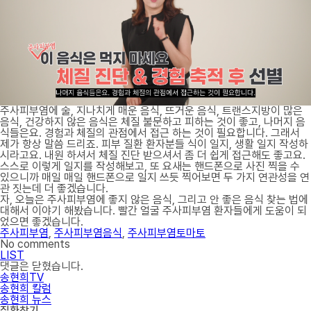
주사피부염에 술, 지나치게 매운 음식, 뜨거운 음식, 트랜스지방이 많은
음식, 건강하지 않은 음식은 체질 불문하고 피하는 것이 좋고, 나머지 음
식들은요. 경험과 체질의 관점에서 접근 하는 것이 필요합니다. 그래서
제가 항상 말씀 드리죠. 피부 질환 환자분들 식이 일지, 생활 일지 작성하
시라고요. 내원 하셔서 체질 진단 받으셔서 좀 더 쉽게 접근해도 좋고요.
스스로 이렇게 일지를 작성해보고, 또 요새는 핸드폰으로 사진 찍을 수
있으니까 매일 매일 핸드폰으로 일지 쓰듯 찍어보면 두 가지 연관성을 연
관 짓는데 더 좋겠습니다.
자, 오늘은 주사피부염에 좋지 않은 음식, 그리고 안 좋은 음식 찾는 법에
대해서 이야기 해봤습니다. 빨간 얼굴 주사피부염 환자들에게 도움이 되
었으면 좋겠습니다.
주사피부염
,
주사피부염음식
,
주사피부염토마토
No comments
LIST
댓글은 닫혔습니다.
송현희TV
송현희 칼럼
송현희 뉴스
질환찾기