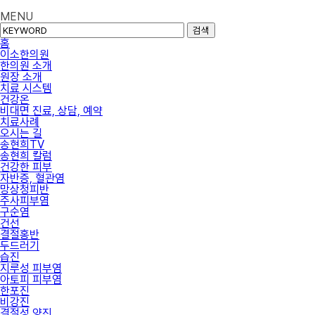
MENU
검색
홈
이소한의원
한의원 소개
원장 소개
치료 시스템
건강온
비대면 진료, 상담, 예약
치료사례
오시는 길
송현희TV
송현희 칼럼
건강한 피부
자반증, 혈관염
망상청피반
주사피부염
구순염
건선
결절홍반
두드러기
습진
지루성 피부염
아토피 피부염
한포진
비강진
결절성 양진