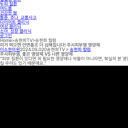
두피 질환
여드름
건강한 몸
통증, 추나, 교통사고
다이어트 클리닉
여성 클리닉
소아, 성장 클리닉
로그인
Home
>
송현희TV
>
송현희 칼럼
이거 먹으면 안면홍조 더 심해집니다! 주사피부염 영양제
이소한의원
2024.09.02
0
송현희TV >
송현희 칼럼
주사피부염, 좋은 영양제 VS 나쁜 영양제
“피부 질환이 있다면 꼭 필요한 영양제나 약물이 아니라면, 확실히 본
킬 우려도 있기 때문에요.”