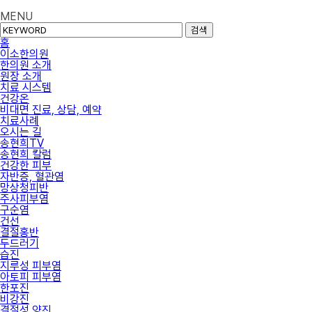
MENU
검색
홈
이소한의원
한의원 소개
원장 소개
치료 시스템
건강온
비대면 진료, 상담, 예약
치료사례
오시는 길
송현희TV
송현희 칼럼
건강한 피부
자반증, 혈관염
망상청피반
주사피부염
구순염
건선
결절홍반
두드러기
습진
지루성 피부염
아토피 피부염
한포진
비강진
결절성 양진