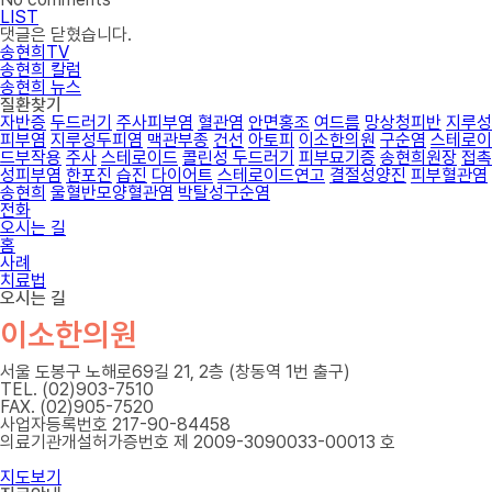
LIST
댓글은 닫혔습니다.
송현희TV
송현희 칼럼
송현희 뉴스
질환찾기
자반증
두드러기
주사피부염
혈관염
안면홍조
여드름
망상청피반
지루성
피부염
지루성두피염
맥관부종
건선
아토피
이소한의원
구순염
스테로이
드부작용
주사
스테로이드
콜린성 두드러기
피부묘기증
송현희원장
접촉
성피부염
한포진
습진
다이어트
스테로이드연고
결절성양진
피부혈관염
송현희
울혈반모양혈관염
박탈성구순염
전화
오시는 길
홈
사례
치료법
오시는 길
이소한의원
서울 도봉구 노해로69길 21, 2층 (창동역 1번 출구)
TEL. (02)903-7510
FAX. (02)905-7520
사업자등록번호 217-90-84458
의료기관개설허가증번호 제 2009-3090033-00013 호
지도보기