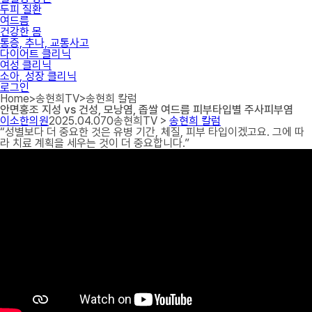
두피 질환
여드름
건강한 몸
통증, 추나, 교통사고
다이어트 클리닉
여성 클리닉
소아, 성장 클리닉
로그인
Home
>
송현희TV
>
송현희 칼럼
안면홍조 지성 vs 건성, 모낭염, 좁쌀 여드름 피부타입별 주사피부염
이소한의원
2025.04.07
0
송현희TV >
송현희 칼럼
“성별보다 더 중요한 것은 유병 기간, 체질, 피부 타입이겠고요. 그에 따
라 치료 계획을 세우는 것이 더 중요합니다.”