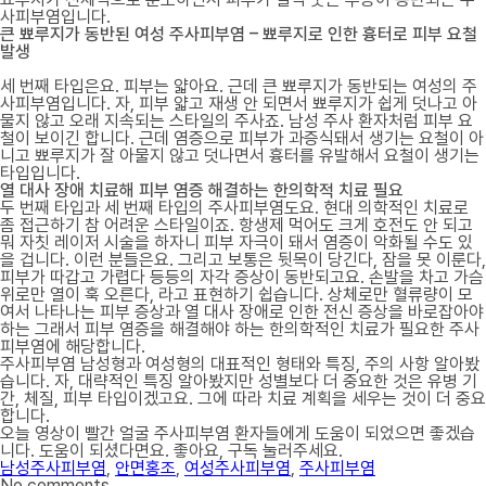
사피부염입니다.
큰 뾰루지가 동반된 여성 주사피부염 – 뾰루지로 인한 흉터로 피부 요철
발생
세 번째 타입은요. 피부는 얇아요. 근데 큰 뾰루지가 동반되는 여성의 주
사피부염입니다. 자, 피부 얇고 재생 안 되면서 뾰루지가 쉽게 덧나고 아
물지 않고 오래 지속되는 스타일의 주사죠. 남성 주사 환자처럼 피부 요
철이 보이긴 합니다. 근데 염증으로 피부가 과증식돼서 생기는 요철이 아
니고 뾰루지가 잘 아물지 않고 덧나면서 흉터를 유발해서 요철이 생기는
타입입니다.
열 대사 장애 치료해 피부 염증 해결하는 한의학적 치료 필요
두 번째 타입과 세 번째 타입의 주사피부염도요. 현대 의학적인 치료로
좀 접근하기 참 어려운 스타일이죠. 항생제 먹어도 크게 호전도 안 되고
뭐 자칫 레이저 시술을 하자니 피부 자극이 돼서 염증이 악화될 수도 있
을 겁니다. 이런 분들은요. 그리고 보통은 뒷목이 당긴다, 잠을 못 이룬다,
피부가 따갑고 가렵다 등등의 자각 증상이 동반되고요. 손발을 차고 가슴
위로만 열이 훅 오른다, 라고 표현하기 쉽습니다. 상체로만 혈류량이 모
여서 나타나는 피부 증상과 열 대사 장애로 인한 전신 증상을 바로잡아야
하는 그래서 피부 염증을 해결해야 하는 한의학적인 치료가 필요한 주사
피부염에 해당합니다.
주사피부염 남성형과 여성형의 대표적인 형태와 특징, 주의 사항 알아봤
습니다. 자, 대략적인 특징 알아봤지만 성별보다 더 중요한 것은 유병 기
간, 체질, 피부 타입이겠고요. 그에 따라 치료 계획을 세우는 것이 더 중요
합니다.
오늘 영상이 빨간 얼굴 주사피부염 환자들에게 도움이 되었으면 좋겠습
니다. 도움이 되셨다면요. 좋아요, 구독 눌러주세요.
남성주사피부염
,
안면홍조
,
여성주사피부염
,
주사피부염
No comments