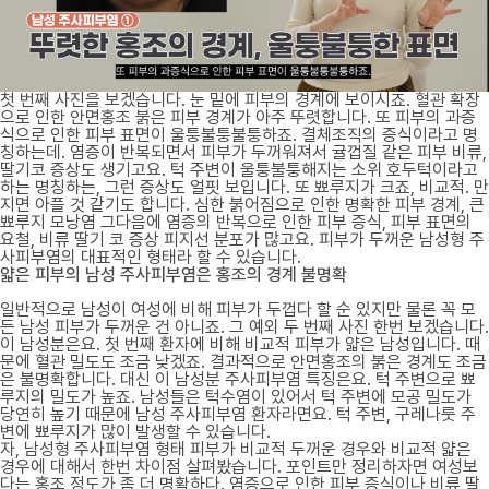
첫 번째 사진을 보겠습니다. 눈 밑에 피부의 경계에 보이시죠. 혈관 확장
으로 인한 안면홍조 붉은 피부 경계가 아주 뚜렷합니다. 또 피부의 과증
식으로 인한 피부 표면이 울퉁불퉁불퉁하죠. 결체조직의 증식이라고 명
칭하는데. 염증이 반복되면서 피부가 두꺼워져서 귤껍질 같은 피부 비류,
딸기코 증상도 생기고요. 턱 주변이 울퉁불퉁해지는 소위 호두턱이라고
하는 명칭하는, 그런 증상도 얼핏 보입니다. 또 뾰루지가 크죠, 비교적. 만
지면 아플 것 같기도 합니다. 심한 붉어짐으로 인한 명확한 피부 경계, 큰
뾰루지 모낭염 그다음에 염증의 반복으로 인한 피부 증식, 피부 표면의
요철, 비류 딸기 코 증상 피지선 분포가 많고요. 피부가 두꺼운 남성형 주
사피부염의 대표적인 형태라 할 수 있습니다.
얇은 피부의 남성 주사피부염은 홍조의 경계 불명확
일반적으로 남성이 여성에 비해 피부가 두껍다 할 순 있지만 물론 꼭 모
든 남성 피부가 두꺼운 건 아니죠. 그 예외 두 번째 사진 한번 보겠습니다.
이 남성분은요. 첫 번째 환자에 비해 비교적 피부가 얇은 남성입니다. 때
문에 혈관 밀도도 조금 낮겠죠. 결과적으로 안면홍조의 붉은 경계도 조금
은 불명확합니다. 대신 이 남성분 주사피부염 특징은요. 턱 주변으로 뾰
루지의 밀도가 높죠. 남성들은 턱수염이 있어서 턱 주변에 모공 밀도가
당연히 높기 때문에 남성 주사피부염 환자라면요. 턱 주변, 구레나룻 주
변에 뾰루지가 많이 발생할 수 있습니다.
자, 남성형 주사피부염 형태 피부가 비교적 두꺼운 경우와 비교적 얇은
경우에 대해서 한번 차이점 살펴봤습니다. 포인트만 정리하자면 여성보
다는 홍조 정도가 좀 더 명확하다. 염증으로 인한 피부 증식이나 비류 딸