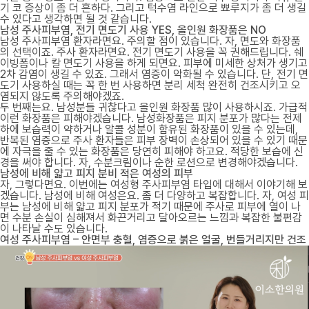
기 코 증상이 좀 더 흔하다. 그리고 턱수염 라인으로 뾰루지가 좀 더 생길
수 있다고 생각하면 될 것 같습니다.
남성 주사피부염, 전기 면도기 사용 YES, 올인원 화장품은 NO
남성 주사피부염 환자라면요. 주의할 점이 있습니다. 자, 면도와 화장품
의 선택이죠. 주사 환자라면요. 전기 면도기 사용을 꼭 권해드립니다. 쉐
이빙폼이나 칼 면도기 사용을 하게 되면요. 피부에 미세한 상처가 생기고
2차 감염이 생길 수 있죠. 그래서 염증이 악화될 수 있습니다. 단, 전기 면
도기 사용하실 때는 꼭 한 번 사용하면 분리 세척 완전히 건조시키고 오
염되지 않도록 주의해야겠죠.
두 번째는요. 남성분들 귀찮다고 올인원 화장품 많이 사용하시죠. 가급적
이런 화장품은 피해야겠습니다. 남성화장품은 피지 분포가 많다는 전제
하에 보습력이 약하거나 알콜 성분이 함유된 화장품이 있을 수 있는데,
반복된 염증으로 주사 환자들은 피부 장벽이 손상되어 있을 수 있기 때문
에 자극을 줄 수 있는 화장품은 당연히 피해야 하고요. 적당한 보습에 신
경을 써야 합니다. 자, 수분크림이나 순한 로션으로 변경해야겠습니다.
남성에 비해 얇고 피지 분비 적은 여성의 피부
자, 그렇다면요. 이번에는 여성형 주사피부염 타입에 대해서 이야기해 보
겠습니다. 남성에 비해 여성은요. 좀 더 다양하고 복잡합니다. 자, 여성 피
부는 남성에 비해 얇고 피지 분포가 적기 때문에 주사로 피부에 열이 나
면 수분 손실이 심해져서 화끈거리고 달아오르는 느낌과 복잡한 불편감
이 나타날 수도 있습니다.
여성 주사피부염 – 안면부 충혈, 염증으로 붉은 얼굴, 번들거리지만 건조