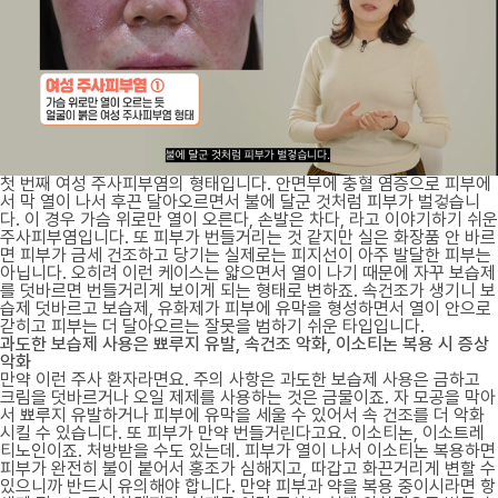
첫 번째 여성 주사피부염의 형태입니다. 안면부에 충혈 염증으로 피부에
서 막 열이 나서 후끈 달아오르면서 불에 달군 것처럼 피부가 벌겋습니
다. 이 경우 가슴 위로만 열이 오른다, 손발은 차다, 라고 이야기하기 쉬운
주사피부염입니다. 또 피부가 번들거리는 것 같지만 실은 화장품 안 바르
면 피부가 금세 건조하고 당기는 실제로는 피지선이 아주 발달한 피부는
아닙니다. 오히려 이런 케이스는 얇으면서 열이 나기 때문에 자꾸 보습제
를 덧바르면 번들거리게 보이게 되는 형태로 변하죠. 속건조가 생기니 보
습제 덧바르고 보습제, 유화제가 피부에 유막을 형성하면서 열이 안으로
갇히고 피부는 더 달아오르는 잘못을 범하기 쉬운 타입입니다.
과도한 보습제 사용은 뾰루지 유발, 속건조 악화, 이소티논 복용 시 증상
악화
만약 이런 주사 환자라면요. 주의 사항은 과도한 보습제 사용은 금하고
크림을 덧바르거나 오일 제제를 사용하는 것은 금물이죠. 자 모공을 막아
서 뾰루지 유발하거나 피부에 유막을 세울 수 있어서 속 건조를 더 악화
시킬 수 있습니다. 또 피부가 만약 번들거린다고요. 이소티논, 이소트레
티노인이죠. 처방받을 수도 있는데. 피부가 열이 나서 이소티논 복용하면
피부가 완전히 불이 붙어서 홍조가 심해지고, 따갑고 화끈거리게 변할 수
있으니까 반드시 유의해야 합니다. 만약 피부과 약을 복용 중이시라면 항