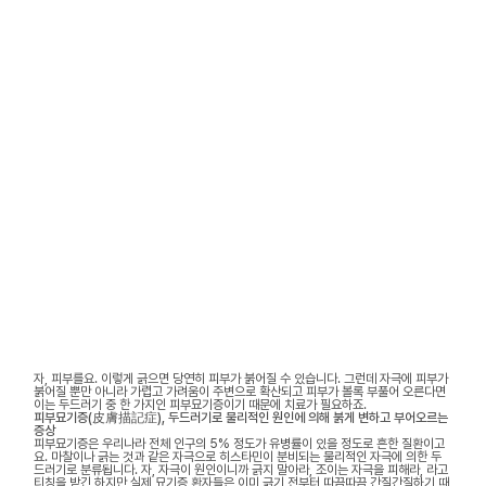
자, 피부를요. 이렇게 긁으면 당연히 피부가 붉어질 수 있습니다. 그런데 자극에 피부가
붉어질 뿐만 아니라 가렵고 가려움이 주변으로 확산되고 피부가 볼록 부풀어 오른다면
이는 두드러기 중 한 가지인 피부묘기증이기 때문에 치료가 필요하죠.
피부묘기증(皮膚描記症), 두드러기로 물리적인 원인에 의해 붉게 변하고 부어오르는
증상
피부묘기증은 우리나라 전체 인구의 5% 정도가 유병률이 있을 정도로 흔한 질환이고
요. 마찰이나 긁는 것과 같은 자극으로 히스타민이 분비되는 물리적인 자극에 의한 두
드러기로 분류됩니다. 자, 자극이 원인이니까 긁지 말아라, 조이는 자극을 피해라, 라고
티칭을 받긴 하지만 실제 묘기증 환자들은 이미 긁기 전부터 따끔따끔 간질간질하기 때