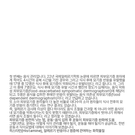
첫 번째는 음식 관리입니다. 22년 국제알레르기학회 논문에 따르면 피부묘기증 환자에
게 적어도 4시간의 공복 시간을 가진 경우와 그리고 식사 후에 묘기증 반응을 유발했을
때 17명 중 12명은 식사 후에 묘기증이 악화되거나 유발되었다, 라고 합니다. 자, 그리
고 이 중에 7명은요. 식사 후에 묘기증 유발 시간과 팽진의 정도가 심해지는, 음식 악화
성 피부묘기증(food-exacerbated sympomatic dermographism)에 해당이
되고. 5명은 음식을 섭취한 후에만 반응이 유발되는 음식 의존성 피부묘기증(food
dependent dermographism)이다, 라고 언급하고 있습니다.
또 소아 피부묘기증 환자들이 더 높은 비율로 대다수의 소아 환자들이 식사 전후의 묘
기증 반응이 증가한다, 라는 연구 결과도 있습니다.
즉, 알레르기 검사에 이상이 없다 하더라도 음식 조절을 간과할 게 아니라 어떤 음식이
내 묘기증을 악화시키는지 찾지 못했기 때문이니까. 피부묘기증에서 벗어나기 위해서
라면 음식 조절이 필수다, 라고 정리할 수 있겠습니다.
피부묘기증 완전히 낫는 법, 운동-음식 섭취 후 운동이 피부묘기증 완화에 도움
그렇다면요. 문제는 어떻게 식이 관리를 해야 될지, 운동을 해야 될지가 궁금하죠. 한번
운동과 식이요법에 대해서 이야기해 보겠습니다.
히스타민(Histamine), 알레르기 반응이나 염증에 관여하는 화학물질