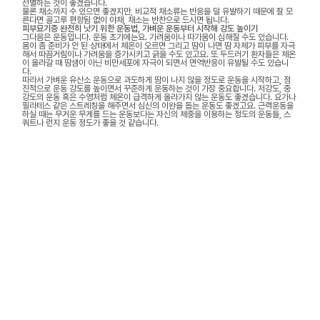
선별하는 것이 좋겠습니다.
물론 채소까지 수 있으면 좋겠지만, 비교적 채소류는 반응을 덜 유발하기 때문에 잘 모
른다면 골고루 편향됨 없이 야채, 채소는 반찬으로 드시면 됩니다.
피부묘기증 완전히 낫기 위한 운동법, 가벼운 운동부터 시작해 강도 높이기
그다음은 운동입니다. 운동 초기에는요. 가려움이나 따가움이 심해질 수도 있습니다.
몸이 좀 준비가 안 된 상태에서 체온이 오르면 그리고 땀이 나면 땀 자체가 피부를 자극
해서 따끔거림이나 가려움을 증가시키고 긁을 수도 있고요. 또 두드러기 환자들은 체온
이 올라갈 때 땀샘이 아닌 비만세포에 자극이 되면서 면역반응이 유발될 수도 있습니
다.
따라서 가벼운 유산소 운동으로 과도하게 땀이 나지 않을 정도로 운동을 시작하고, 점
진적으로 운동 강도를 높이면서 꾸준하게 운동하는 것이 가장 중요합니다. 저강도, 중
강도의 운동 혹은 수영처럼 체온이 급격하게 올라가지 않는 운동도 좋겠습니다. 요가나
필라테스 같은 스트레칭을 해주면서 심신의 이완을 돕는 운동도 좋겠고요. 근력운동을
하실 때는 무거운 무게를 드는 운동보다는 자신의 체중을 이용하는 정도의 운동들, 스
쿼트나 런지 운동 정도가 좋을 것 같습니다.