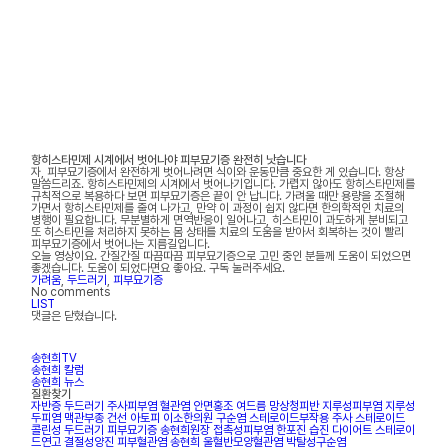
항히스타민제 시계에서 벗어나야 피부묘기증 완전히 낫습니다
자, 피부묘기증에서 완전하게 벗어나려면 식이와 운동만큼 중요한 게 있습니다. 항상
말씀드리죠. 항히스타민제의 시계에서 벗어나기입니다. 가렵지 않아도 항히스타민제를
규칙적으로 복용하다 보면 피부묘기증은 끝이 안 납니다. 가려울 때만 용량을 조절해
가면서 항히스타민제를 줄여 나가고, 만약 이 과정이 쉽지 않다면 한의학적인 치료의
병행이 필요합니다. 무분별하게 면역반응이 일어나고, 히스타민이 과도하게 분비되고
또 히스타민을 처리하지 못하는 몸 상태를 치료의 도움을 받아서 회복하는 것이 빨리
피부묘기증에서 벗어나는 지름길입니다.
오늘 영상이요. 간질간질 따끔따끔 피부묘기증으로 고민 중인 분들께 도움이 되었으면
좋겠습니다. 도움이 되었다면요 좋아요. 구독 눌러주세요.
가려움
,
두드러기
,
피부묘기증
No comments
LIST
댓글은 닫혔습니다.
송현희TV
송현희 칼럼
송현희 뉴스
질환찾기
자반증
두드러기
주사피부염
혈관염
안면홍조
여드름
망상청피반
지루성피부염
지루성
두피염
맥관부종
건선
아토피
이소한의원
구순염
스테로이드부작용
주사
스테로이드
콜린성 두드러기
피부묘기증
송현희원장
접촉성피부염
한포진
습진
다이어트
스테로이
드연고
결절성양진
피부혈관염
송현희
울혈반모양혈관염
박탈성구순염