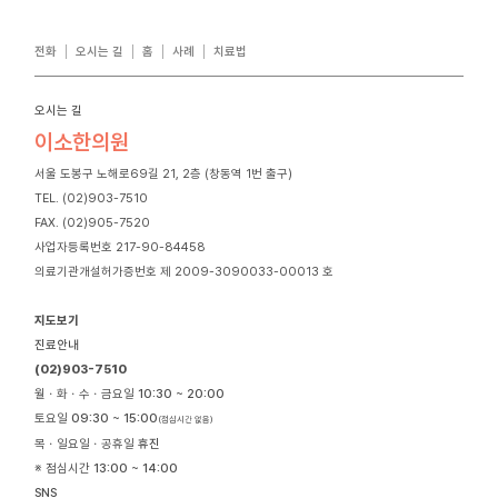
전화
오시는 길
홈
사례
치료법
오시는 길
이소한의원
서울 도봉구 노해로69길 21, 2층 (창동역 1번 출구)
TEL. (02)903-7510
FAX. (02)905-7520
사업자등록번호 217-90-84458
의료기관개설허가증번호 제 2009-3090033-00013 호
지도보기
진료안내
(02)903-7510
월ㆍ화ㆍ수ㆍ금요일
10:30 ~ 20:00
토요일
09:30 ~ 15:00
(점심시간 없음)
목ㆍ일요일ㆍ공휴일
휴진
※ 점심시간
13:00 ~ 14:00
SNS