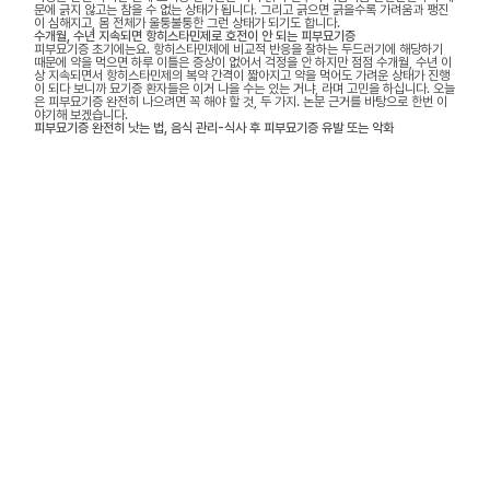
문에 긁지 않고는 참을 수 없는 상태가 됩니다. 그리고 긁으면 긁을수록 가려움과 팽진
이 심해지고, 몸 전체가 울퉁불퉁한 그런 상태가 되기도 합니다.
수개월, 수년 지속되면 항히스타민제로 호전이 안 되는 피부묘기증
피부묘기증 초기에는요. 항히스타민제에 비교적 반응을 잘하는 두드러기에 해당하기
때문에 약을 먹으면 하루 이틀은 증상이 없어서 걱정을 안 하지만 점점 수개월, 수년 이
상 지속되면서 항히스타민제의 복약 간격이 짧아지고 약을 먹어도 가려운 상태가 진행
이 되다 보니까 묘기증 환자들은 이거 나을 수는 있는 거냐, 라며 고민을 하십니다. 오늘
은 피부묘기증 완전히 나으려면 꼭 해야 할 것, 두 가지. 논문 근거를 바탕으로 한번 이
야기해 보겠습니다.
피부묘기증 완전히 낫는 법, 음식 관리-식사 후 피부묘기증 유발 또는 악화