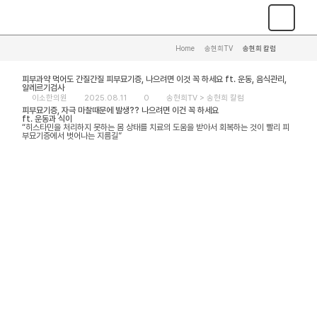
Home
>
송현희TV
>
송현희 칼럼
피부과약 먹어도 간질간질 피부묘기증, 나으려면 이것 꼭 하세요 ft. 운동, 음식관리,
알레르기검사
이소한의원
2025.08.11
0
송현희TV >
송현희 칼럼
피부묘기증, 자극 마찰때문에 발생?? 나으려면 이건 꼭 하세요
ft. 운동과 식이
“히스타민을 처리하지 못하는 몸 상태를 치료의 도움을 받아서 회복하는 것이 빨리 피
부묘기증에서 벗어나는 지름길”