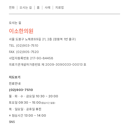
전화
오시는 길
홈
사례
치료법
오시는 길
이소한의원
서울 도봉구 노해로69길 21, 2층 (창동역 1번 출구)
TEL. (02)903-7510
FAX. (02)905-7520
사업자등록번호 217-90-84458
의료기관개설허가증번호 제 2009-3090033-00013 호
지도보기
진료안내
(02)903-7510
월ㆍ화ㆍ수ㆍ금요일
10:30 ~ 20:00
토요일
09:30 ~ 15:00
(점심시간 없음)
목ㆍ일요일ㆍ공휴일
휴진
※ 점심시간
13:00 ~ 14:00
SNS