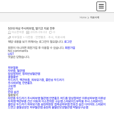
Home
>
치료사례
50대 여성 주사피부염, 딸기코 치료 전후
이소한의원
2025.09.02
0
피부질환 >
다한증ㆍ안면홍조ㆍ주사
,
치료사례
해당 내용을 보기 위해서는 로그인이 필요합니다.
로그인
회원이 아니라면 회원가입 후 이용할 수 있습니다.
회원가입
No comments
LIST
댓글은 닫혔습니다.
피부질환
자반증, 혈관염
망상청피반, 청피반성혈관염
결절홍반
두드러기, 맥관부종, 피부묘기증, 콜린성 두드러기
주사피부염, 안면홍조
구순염
건선
만성 습진
질환찾기
자반증
두드러기
주사피부염
혈관염
안면홍조
여드름
망상청피반
지루성피부염
지루성
두피염
맥관부종
건선
아토피
이소한의원
구순염
스테로이드부작용
주사
스테로이드
콜린성 두드러기
피부묘기증
송현희원장
접촉성피부염
한포진
습진
다이어트
스테로이
드연고
결절성양진
피부혈관염
송현희
울혈반모양혈관염
박탈성구순염