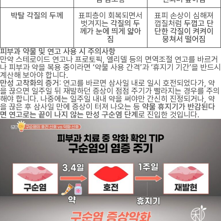
박탈 각질의 두께
표피층이 회복되면서
표피 손상이 심해져
벗겨지는
각질의 두
껍질처럼
두껍고 단
께가 눈에 띄게 얇아
단한 각질이 켜켜이
짐
뭉쳐서 떨어짐
피부과 약물 및 연고 사용 시 주의사항
만약 스테로이드 연고나 프로토픽, 엘리델 등의 면역조절 연고를 바르거
나 피부과 약을 복용 중이라면 ‘약물 사용 간격’과 ‘휴지기 기간’을 반드시
계산해 보아야 합니다
.
만성 고착화의 증거:
연고를 바르면 삼사일 내로 일시 호전되었다가, 약
을 끊으면 일주일 뒤 재발하던 증상이 점점 주기가 빨라지는 경우를 주의
해야 합니다. 나중에는 일주일 내내 약을 써야만 간신히 진정되거나, 약
을 끊은 후 삼사일 만에 증상이 터져 나오는 등
약물 휴지기가 반감된다
면 연고로는 끝이 나지 않는 만성 구순염 단계
로 진입한 것입니다.