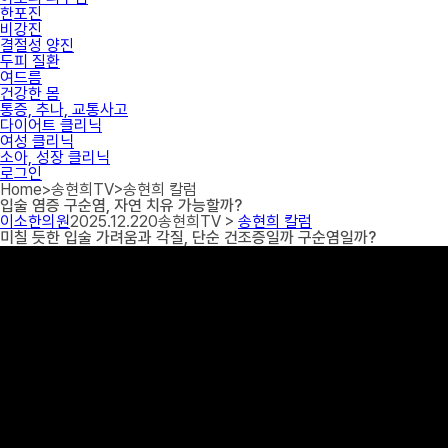
한포진
비강진
결절성 양진
두피 질환
여드름
건강한 몸
통증, 추나, 교통사고
다이어트 클리닉
여성 클리닉
소아, 성장 클리닉
로그인
Home
>
송현희TV
>
송현희 칼럼
입술 염증 구순염, 자연 치유 가능할까?
이소한의원
2025.12.22
0
송현희TV >
송현희 칼럼
미칠 듯한 입술 가려움과 각질, 단순 건조증일까 구순염일까?