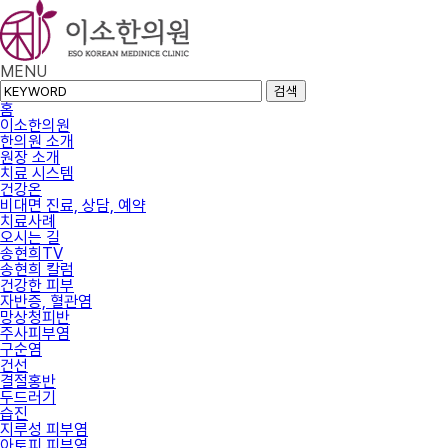
MENU
검색
홈
이소한의원
한의원 소개
원장 소개
치료 시스템
건강온
비대면 진료, 상담, 예약
치료사례
오시는 길
송현희TV
송현희 칼럼
건강한 피부
자반증, 혈관염
망상청피반
주사피부염
구순염
건선
결절홍반
두드러기
습진
지루성 피부염
아토피 피부염