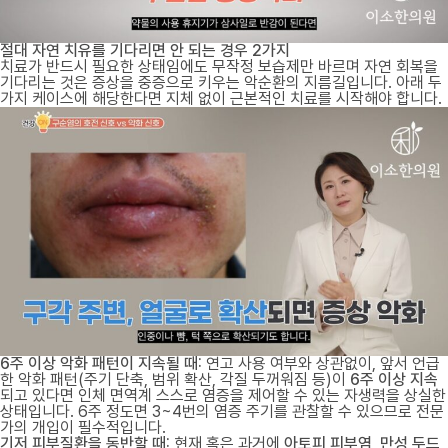
절대 자연 치유를 기다리면 안 되는 경우 2가지
치료가 반드시 필요한 상태임에도 무작정 보습제만 바르며 자연 회복을
기다리는 것은 증상을 중증으로 키우는 악순환의 지름길입니다
. 아래 두
가지 케이스에 해당한다면 지체 없이 근본적인 치료를 시작해야 합니다
.
6주 이상 악화 패턴이 지속될 때:
연고 사용 여부와 상관없이, 앞서 언급
한 악화 패턴(주기 단축, 범위 확산, 각질 두꺼워짐 등)이
6주 이상 지속
되고 있다면 인체 면역계 스스로 염증을 제어할 수 있는 자생력을 상실한
상태입니다. 6주 정도면 3~4번의 염증 주기를 관찰할 수 있으므로 전문
가의 개입이 필수적입니다.
기저 피부질환을 동반할 때:
현재 혹은 과거에
아토피 피부염, 만성 두드