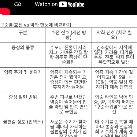
구순염 호전 vs 악화 한눈에 비교하기
구분
호전 신호 (개선 방
악화 신호 (치료 필
향)
요)
증상의 종류
수포나 진물이 사라
건조함에서 시작해
지고, 가벼운 각질 탈
열감, 가려움, 따가움,
락 위주로
증상이 단
수포, 진물, 딱지
등이
순화
됨
복합적으로 발생
염증 주기 및 휴지기
염증이 지속되는 기
염증 지속 기간이 길
간은 점차 짧아지고,
어지고(예: 5일 ->
증상이 없는
편안한
10일),
약물·일상 휴
휴지기가 늘어남
지기가 대폭 단축
됨
증상 발현 범위
주변 피부로 번졌던
입술 라인을 넘어
인
염증이 줄어들어
입
중, 뺨, 턱까지 퍼지는
술 라인 및 안쪽 면으
‘구순주위염’
으로 발
로 국한
됨
전
불편감 정도 (인덱스)
새로운 주기가 찾아
매 주기를 반복할 때
올 때마다 자각하는
마다 통증과 열감의
불편함의 수치가 점
최고 수치가 계속 갱
점 감소
함
신되며 높아짐