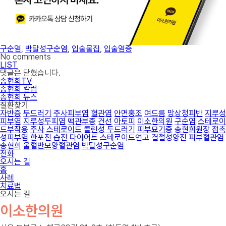
구순염
,
박탈성구순염
,
입술물집
,
입술염증
No comments
LIST
댓글은 닫혔습니다.
송현희TV
송현희 칼럼
송현희 뉴스
질환찾기
자반증
두드러기
주사피부염
혈관염
안면홍조
여드름
망상청피반
지루성
피부염
지루성두피염
맥관부종
건선
아토피
이소한의원
구순염
스테로이
드부작용
주사
스테로이드
콜린성 두드러기
피부묘기증
송현희원장
접촉
성피부염
한포진
습진
다이어트
스테로이드연고
결절성양진
피부혈관염
송현희
울혈반모양혈관염
박탈성구순염
전화
오시는 길
홈
사례
치료법
오시는 길
이소한의원