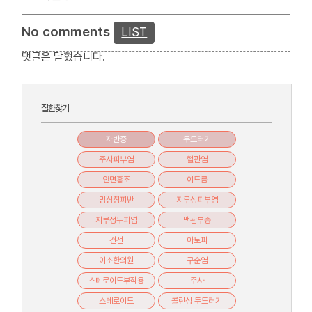
No comments
LIST
댓글은 닫혔습니다.
질환찾기
자반증
두드러기
주사피부염
혈관염
안면홍조
여드름
망상청피반
지루성피부염
지루성두피염
맥관부종
건선
아토피
이소한의원
구순염
스테로이드부작용
주사
스테로이드
콜린성 두드러기