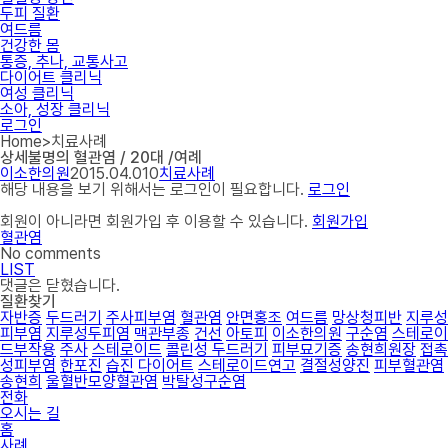
두피 질환
여드름
건강한 몸
통증, 추나, 교통사고
다이어트 클리닉
여성 클리닉
소아, 성장 클리닉
로그인
Home
>
치료사례
상세불명의 혈관염 / 20대 /여례
이소한의원
2015.04.01
0
치료사례
해당 내용을 보기 위해서는 로그인이 필요합니다.
로그인
회원이 아니라면 회원가입 후 이용할 수 있습니다.
회원가입
혈관염
No comments
LIST
댓글은 닫혔습니다.
질환찾기
자반증
두드러기
주사피부염
혈관염
안면홍조
여드름
망상청피반
지루성
피부염
지루성두피염
맥관부종
건선
아토피
이소한의원
구순염
스테로이
드부작용
주사
스테로이드
콜린성 두드러기
피부묘기증
송현희원장
접촉
성피부염
한포진
습진
다이어트
스테로이드연고
결절성양진
피부혈관염
송현희
울혈반모양혈관염
박탈성구순염
전화
오시는 길
홈
사례