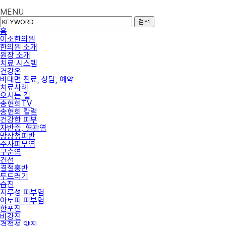
MENU
검색
홈
이소한의원
한의원 소개
원장 소개
치료 시스템
건강온
비대면 진료, 상담, 예약
치료사례
오시는 길
송현희TV
송현희 칼럼
건강한 피부
자반증, 혈관염
망상청피반
주사피부염
구순염
건선
결절홍반
두드러기
습진
지루성 피부염
아토피 피부염
한포진
비강진
결절성 양진