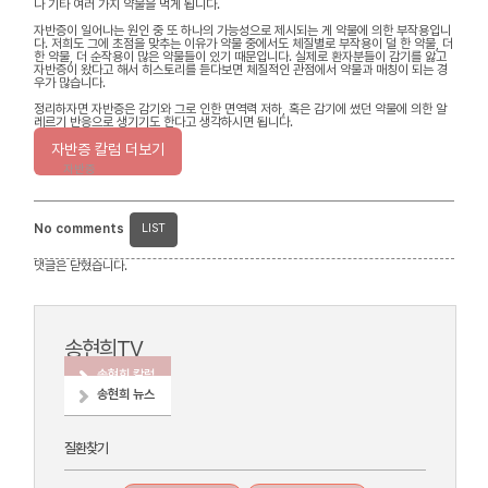
나 기타 여러 가지 약물을 먹게 됩니다.
자반증이 일어나는 원인 중 또 하나의 가능성으로 제시되는 게 약물에 의한 부작용입니
다. 저희도 그에 초점을 맞추는 이유가 약물 중에서도 체질별로 부작용이 덜 한 약물, 더
한 약물, 더 순작용이 많은 약물들이 있기 때문입니다. 실제로 환자분들이 감기를 앓고
자반증이 왔다고 해서 히스토리를 듣다보면 체질적인 관점에서 약물과 매칭이 되는 경
우가 많습니다.
정리하자면 자반증은 감기와 그로 인한 면역력 저하, 혹은 감기에 썼던 약물에 의한 알
레르기 반응으로 생기기도 한다고 생각하시면 됩니다.
자반증 칼럼 더보기
자반증
No comments
LIST
댓글은 닫혔습니다.
송현희TV
송현희 칼럼
송현희 뉴스
질환찾기