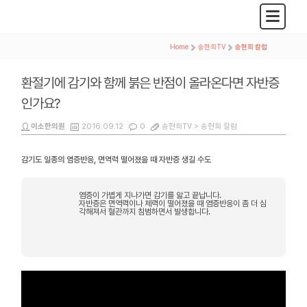
Home
>
송현희TV
>
송현희 칼럼
환절기에 감기와 함께 붉은 반점이 올라온다면 자반증
인가요?
이소한의원
2016.09.12
0
송현희TV >
송현희 칼럼
감기도 일종의 염증반응, 면역력 떨어졌을 때 자반증 생길 수도
염증이 가볍게 지나가면 감기를 앓고 끝납니다.
자반증은 면역력이나 체력이 떨어졌을 때 염증반응이 좀 더 심
각해져서 혈관까지 침범하면서 발생합니다.