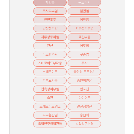
자반증
두드러기
주사피부염
혈관염
안면홍조
여드름
망상청피반
지루성피부염
지루성두피염
맥관부종
건선
아토피
이소한의원
구순염
스테로이드부작용
주사
스테로이드
콜린성 두드러기
피부묘기증
송현희원장
접촉성피부염
한포진
습진
다이어트
스테로이드연고
결절성양진
피부혈관염
송현희
울혈반모양혈관염
박탈성구순염