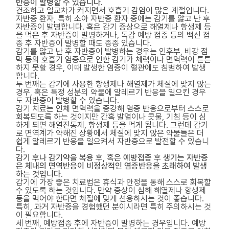
반증이 발병할 수 있습니다.
건조하고 일교차가 커지면서 호흡기 감염이 많은 계절입니다.
자반증 환자, 특히 소아 자반증 환자 중에는 감기를 앓고 난 후
자반증이 발병합니다. 혹은 감기 증상으로 해열제나 항생제 등
을 먹은 후 자반증이 발병하거나, 독감 예방 접종 등의 백신 접
종 후 자반증이 발병할 때도 종종 있습니다.
감기를 앓고 난 후 자반증이 발병하는 경우는 인후부, 비강 점
막 등의 호흡기 염증으로 인한 감기가 체력이나 면역력이 튼튼
하지 못할 경우, 이때 발생한 염증이 혈관에도 침범하여 발생
합니다.
두 번째는 감기에 사용한 항생제나 해열제가 체질에 맞지 않는
경우, 혹은 특정 성분의 약물에 알레르기 반응을 일으킨 경우
도 자반증이 발병할 수 있습니다.
감기 치료는 인체 면역력을 증강해 염증 반응으로부터 스스로
회복되도록 하는 것이지만 간혹 발열이나 콧물, 기침 등이 심
하게 되면 해열진통제, 항생제 등을 먹게 됩니다. 그런데 감기
로 면역계가 약해진 상황에서 체질에 맞지 않은 약물들은 더
쉽게 알레르기 반응을 일으켜서 자반증으로 발전할 수 있습니
다.
감기 후나 감기약을 복용 후, 혹은 예방접종 후 생기는 자반증
은 체내의 면역반응이 비정상적인 염증반응을 초래하여 발생
하는 것입니다.
감기에 가장 좋은 치료법은 휴식과 안정을 통해 스스로 회복할
수 있도록 하는 것입니다. 만약 증상이 심해 해열제나 항생제
등을 먹어야 한다면 체질에 맞게 선용하시는 것이 좋습니다.
특히, 과거 자반증을 경험했던 분이시라면 특히 주의하시는 것
이 필요합니다.
세 번째, 예방접종 후에 자반증이 발병하는 경우입니다. 예방