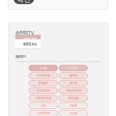
송현희TV
송현희 칼럼
송현희 뉴스
질환찾기
자반증
두드러기
주사피부염
혈관염
안면홍조
여드름
망상청피반
지루성피부염
지루성두피염
맥관부종
건선
아토피
이소한의원
구순염