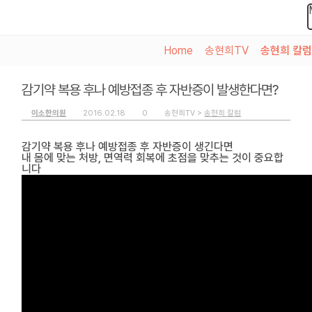
Home
>
송현희TV
>
송현희 칼럼
감기약 복용 후나 예방접종 후 자반증이 발생한다면?
이소한의원
2016.02.18
0
송현희TV >
송현희 칼럼
감기약 복용 후나 예방접종 후 자반증이 생긴다면
내 몸에 맞는 처방, 면역력 회복에 초점을 맞추는 것이 중요합
니다