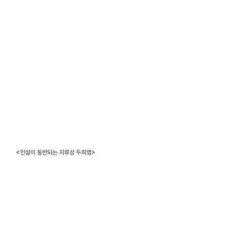
<인설이 동반되는 지루성 두피염>