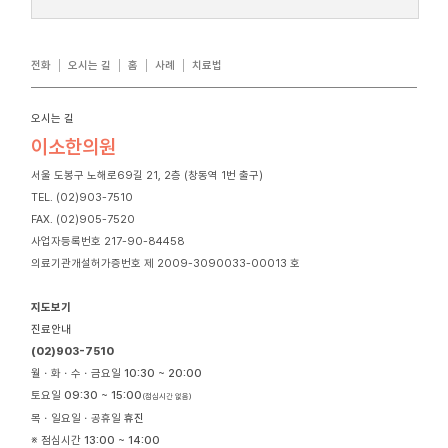
전화
오시는 길
홈
사례
치료법
오시는 길
이소한의원
서울 도봉구 노해로69길 21, 2층 (창동역 1번 출구)
TEL. (02)903-7510
FAX. (02)905-7520
사업자등록번호 217-90-84458
의료기관개설허가증번호 제 2009-3090033-00013 호
지도보기
진료안내
(02)903-7510
월ㆍ화ㆍ수ㆍ금요일
10:30 ~ 20:00
토요일
09:30 ~ 15:00
(점심시간 없음)
목ㆍ일요일ㆍ공휴일
휴진
※ 점심시간
13:00 ~ 14:00