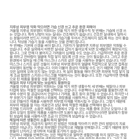
지루성 피부염 악화 막으려면 가습 신경 쓰고 추운 환경 피해야
겨울철 지루성 피부염이 악화되는 것을 막기 위한 생활수칙 첫 번째는 가습에 신경 쓰
는 것입니다. 특히 난방이 되는 실내는 건조해지기 쉽습니다. 건조한 실내에서 일하시
는 분들이라면 반드시 가까운 곳에 가습기를 두어서 건조해지지 않도록 하는 것이 좋습
니다. 탁상용 가습기 등을 사용하는 것을 권해드립니다.
두 번째는 기온에 신경을 써야 합니다. 기온차가 발생하면 지루성 피부염은 악화될 수
있습니다. 추운 실외에서 따뜻한 실내로 갑자기 들어오게 되면 모세혈관이 확장되기도
합니다. 그로 인해 더 붉어지고 가려움이 심해질 수도 있습니다. 가급적이면 추운 환경
을 피하고 찬바람이 얼굴에 직접 닿지 않도록 신경 쓰는 것이 필요합니다. 그리고 추운
환경에서 일하실 때 간혹 마스크나 스카프 같은 것을 사용하는 분들이 있습니다. 이런
마스크나 스카프 같은 것들이 지루성 피부염 환자의 얼굴에 직접적으로 닿으면 접촉성
피부염이 동반될 수 있습니다. 이와 더불어 증상이 악화될 수도 있기 때문에 가장 좋은
것은 실외에 오래 있지 않는 것입니다. 꼭 실외 활동을 해야 한다면 피부에 직접 닿지 않
게 조금 헐렁한 스카프나 마스크를 착용하시는 것이 좋습니다. 또한 가급적이면 면제품
으로 된 제품을 활용할 것을 권해드립니다.
체질과 피부 타입에 맞는 보습제도 활용하길
겨울철 지루성 피부염이 악화되는 것을 막기 위한 생활수칙 세 번째는 체질이나 피부
타입에 맞는 적절한 보습제를 선택하는 것입니다. 수분팩이나 보습제를 활용한다면 피
부에 수분이 잘 공급되어서 인설이나 가려움, 홍조 등이 호전될 수 있습니다. 하지만 너
무 유분기가 많은 제품이나 외용제, 화장품을 사용하거나, 혹은 체질에 맞지 않는 성분
으로 만들어진 제품을 사용하면 피부염 자체를 악화시킬 수 있습니다. 그렇기 때문에
피부와 체질을 잘 아는 의료인과 상담 후에 적절한 제품을 선택해야 합니다.
조언을 드리자면, 소음인 체질은 시중에서 구할 수 있는 제품 중에 코코넛 오일이나 호
호바 오일이 함유된 제품을 사용하시면 도움이 됩니다. 소양인이시라면 알로에가 함유
된 보습제 등을 사용하시면 조금 더 안전하게 보습하실 수 있습니다.
체질에 따른 생활관리 소홀히 하지 말아야
지루성 피부염, 지금까지 알려드린 방법은 악화를 막아주기 위한 관리 방법이지 치료
방법은 아닙니다. 지루성 피부염은 만성적으로 재발을 반복합니다. 그렇기 때문에 환자
분들이 난치라고 생각하며 치료를 포기하기 쉽습니다.
만성화나 재발을 반복한다는 것은 역설적으로 말하면 생활관리를 하지 않았다는 뜻입
니다. 체질에 따라 알맞은 생활관리법을 유지하는 것은 굉장히 중요합니다. 그리고 재