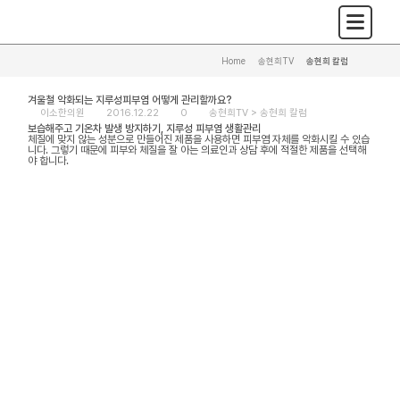
Home
>
송현희TV
>
송현희 칼럼
겨울철 악화되는 지루성피부염 어떻게 관리할까요?
이소한의원
2016.12.22
0
송현희TV >
송현희 칼럼
보습해주고 기온차 발생 방지하기, 지루성 피부염 생활관리
체질에 맞지 않는 성분으로 만들어진 제품을 사용하면 피부염 자체를 악화시킬 수 있습
니다. 그렇기 때문에 피부와 체질을 잘 아는 의료인과 상담 후에 적절한 제품을 선택해
야 합니다.