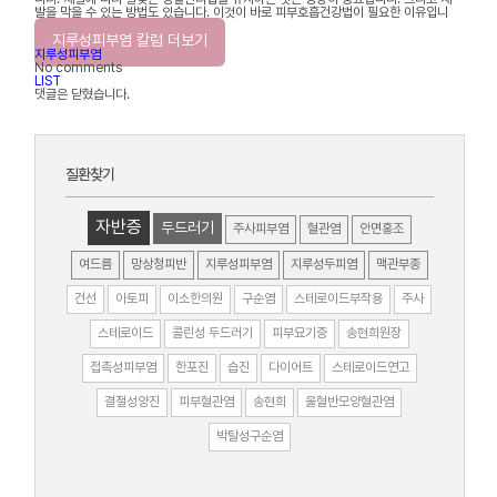
발을 막을 수 있는 방법도 있습니다. 이것이 바로 피부호흡건강법이 필요한 이유입니
다.
지루성피부염 칼럼 더보기
지루성피부염
No comments
LIST
댓글은 닫혔습니다.
질환찾기
자반증
두드러기
주사피부염
혈관염
안면홍조
여드름
망상청피반
지루성피부염
지루성두피염
맥관부종
건선
아토피
이소한의원
구순염
스테로이드부작용
주사
스테로이드
콜린성 두드러기
피부묘기증
송현희원장
접촉성피부염
한포진
습진
다이어트
스테로이드연고
결절성양진
피부혈관염
송현희
울혈반모양혈관염
박탈성구순염