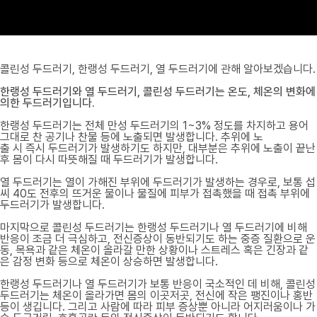
콜린성 두드러기, 한랭성 두드러기, 열 두드러기에 관해 알아보겠습니다.
한랭성 두드러기와 열 두드러기, 콜린성 두드러기는 온도, 체온의 변화에
의한 두드러기입니다.
한랭성 두드러기는 전체 만성 두드러기의 1~3% 정도를 차지하고 용어
그대로 찬 공기나 찬물 등에 노출되면 발생합니다. 추위에 노
출 시 즉시 두드러기가 발생하기도 하지만, 대부분은 추위에 노출이 끝난
후 몸이 다시 따뜻해질 때 두드러기가 발생합니다.
열 두드러기는 열이 가해진 부위에 두드러기가 발생하는 경우로, 보통 섭
씨 40도 전후의 뜨거운 물이나 물질에 피부가 접촉했을 때 접촉 부위에
두드러기가 발생합니다.
마지막으로 콜린성 두드러기는 한랭성 두드러기나 열 두드러기에 비해
반응이 조금 더 극심하고, 전신증상이 동반되기도 하는 중증 질환으로 운
동, 목욕과 같은 체온이 올라갈 만한 상황이나 스트레스 혹은 긴장과 같
은 감정 변화 등으로 체온이 상승하면 발생합니다.
한랭성 두드러기나 열 두드러기가 보통 반응이 국소적인 데 비해, 콜린성
두드러기는 체온이 올라가면 몸의 이곳저곳, 전신에 작은 팽진이나 홍반
등이 생깁니다. 그리고 사람에 따라 피부 증상뿐 아니라 어지러움이나 가