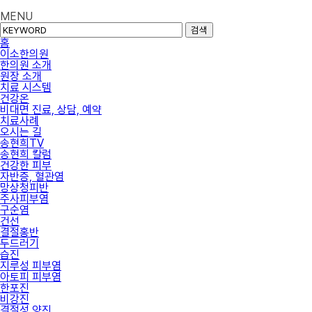
MENU
검색
홈
이소한의원
한의원 소개
원장 소개
치료 시스템
건강온
비대면 진료, 상담, 예약
치료사례
오시는 길
송현희TV
송현희 칼럼
건강한 피부
자반증, 혈관염
망상청피반
주사피부염
구순염
건선
결절홍반
두드러기
습진
지루성 피부염
아토피 피부염
한포진
비강진
결절성 양진