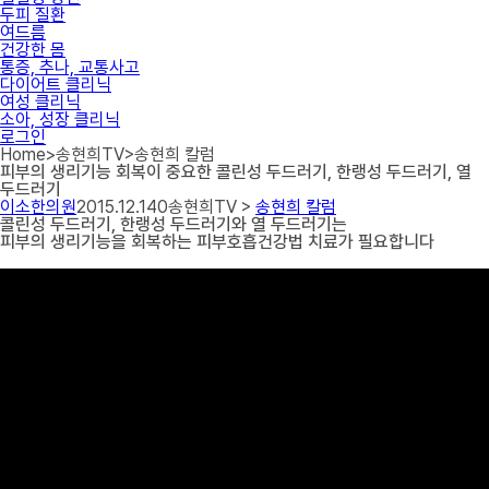
두피 질환
여드름
건강한 몸
통증, 추나, 교통사고
다이어트 클리닉
여성 클리닉
소아, 성장 클리닉
로그인
Home
>
송현희TV
>
송현희 칼럼
피부의 생리기능 회복이 중요한 콜린성 두드러기, 한랭성 두드러기, 열
두드러기
이소한의원
2015.12.14
0
송현희TV >
송현희 칼럼
콜린성 두드러기, 한랭성 두드러기와 열 두드러기는
피부의 생리기능을 회복하는 피부호흡건강법 치료가 필요합니다