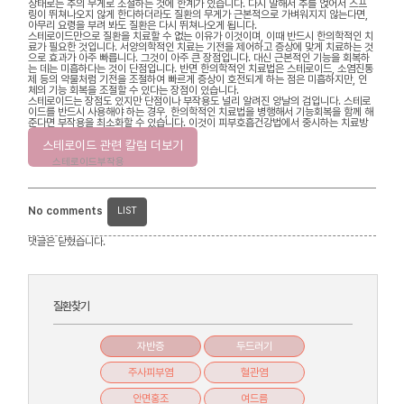
상태로는 추의 무게로 조절하는 것에 한계가 있습니다. 다시 말해서 추를 얹어서 스프
링이 뛰쳐나오지 않게 한다하더라도 질환의 무게가 근본적으로 가벼워지지 않는다면,
아무리 요령을 부려 봐도 질환은 다시 뛰쳐나오게 됩니다.
스테로이드만으로 질환을 치료할 수 없는 이유가 이것이며, 이때 반드시 한의학적인 치
료가 필요한 것입니다. 서양의학적인 치료는 기전을 제어하고 증상에 맞게 치료하는 것
으로 효과가 아주 빠릅니다. 그것이 아주 큰 장점입니다. 대신 근본적인 기능을 회복하
는 데는 미흡하다는 것이 단점입니다. 반면 한의학적인 치료법은 스테로이드, 소염진통
제 등의 약물처럼 기전을 조절하여 빠르게 증상이 호전되게 하는 점은 미흡하지만, 인
체의 기능 회복을 조절할 수 있다는 장점이 있습니다.
스테로이드는 장점도 있지만 단점이나 부작용도 널리 알려진 양날의 검입니다. 스테로
이드를 반드시 사용해야 하는 경우, 한의학적인 치료법을 병행해서 기능회복을 함께 해
준다면 부작용을 최소화할 수 있습니다. 이것이 피부호흡건강법에서 중시하는 치료방
법입니다.
스테로이드 관련 칼럼 더보기
스테로이드부작용
No comments
LIST
댓글은 닫혔습니다.
질환찾기
자반증
두드러기
주사피부염
혈관염
안면홍조
여드름