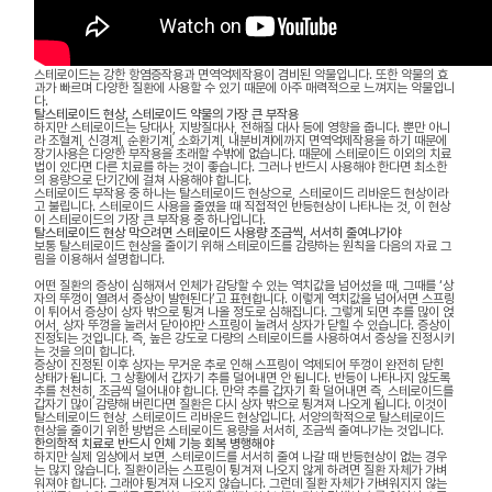
스테로이드는 강한 항염증작용과 면역억제작용이 겸비된 약물입니다. 또한 약물의 효
과가 빠르며 다양한 질환에 사용할 수 있기 때문에 아주 매력적으로 느껴지는 약물입니
다.
탈스테로이드 현상, 스테로이드 약물의 가장 큰 부작용
하지만 스테로이드는 당대사, 지방질대사, 전해질 대사 등에 영향을 줍니다. 뿐만 아니
라 조혈계, 신경계, 순환기계, 소화기계, 내분비계에까지 면역억제작용을 하기 때문에
장기사용은 다양한 부작용을 초래할 수밖에 없습니다. 때문에 스테로이드 이외의 치료
법이 있다면 다른 치료를 하는 것이 좋습니다. 그러나 반드시 사용해야 한다면 최소한
의 용량으로 단기간에 걸쳐 사용해야 합니다.
스테로이드 부작용 중 하나는 탈스테로이드 현상으로, 스테로이드 리바운드 현상이라
고 불립니다. 스테로이드 사용을 줄였을 때 직접적인 반등현상이 나타나는 것, 이 현상
이 스테로이드의 가장 큰 부작용 중 하나입니다.
탈스테로이드 현상 막으려면 스테로이드 사용량 조금씩, 서서히 줄여나가야
보통 탈스테로이드 현상을 줄이기 위해 스테로이드를 감량하는 원칙을 다음의 자료 그
림을 이용해서 설명합니다.
어떤 질환의 증상이 심해져서 인체가 감당할 수 있는 역치값을 넘어섰을 때, 그때를 ‘상
자의 뚜껑이 열려서 증상이 발현된다’고 표현합니다. 이렇게 역치값을 넘어서면 스프링
이 튀어서 증상이 상자 밖으로 튕겨 나올 정도로 심해집니다. 그렇게 되면 추를 많이 얹
어서, 상자 뚜껑을 눌러서 닫아야만 스프링이 눌려서 상자가 닫힐 수 있습니다. 증상이
진정되는 것입니다. 즉, 높은 강도로 다량의 스테로이드를 사용하여서 증상을 진정시키
는 것을 의미 합니다.
증상이 진정된 이후 상자는 무거운 추로 인해 스프링이 억제되어 뚜껑이 완전히 닫힌
상태가 됩니다. 그 상황에서 갑자기 추를 덜어내면 안 됩니다. 반등이 나타나지 않도록
추를 천천히, 조금씩 덜어내야 합니다. 만약 추를 갑자기 확 덜어내면 즉, 스테로이드를
갑자기 많이 감량해 버린다면 질환은 다시 상자 밖으로 튕겨져 나오게 됩니다. 이것이
탈스테로이드 현상, 스테로이드 리바운드 현상입니다. 서양의학적으로 탈스테로이드
현상을 줄이기 위한 방법은 스테로이드 용량을 서서히, 조금씩 줄여나가는 것입니다.
한의학적 치료로 반드시 인체 기능 회복 병행해야
하지만 실제 임상에서 보면, 스테로이드를 서서히 줄여 나갈 때 반등현상이 없는 경우
는 많지 않습니다. 질환이라는 스프링이 튕겨져 나오지 않게 하려면 질환 자체가 가벼
워져야 합니다. 그래야 튕겨져 나오지 않습니다. 그런데 질환 자체가 가벼워지지 않는