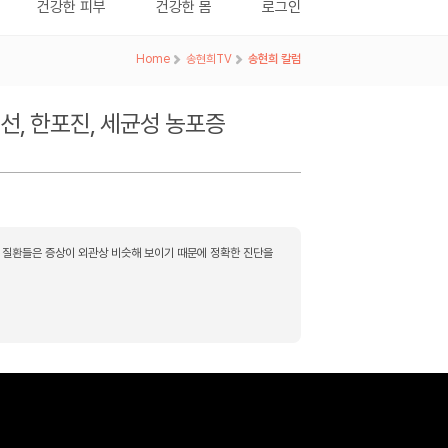
건강한 피부
건강한 몸
로그인
Home
>
송현희TV
>
송현희 칼럼
선, 한포진, 세균성 농포증
는 질환들은 증상이 외관상 비슷해 보이기 때문에 정확한 진단을