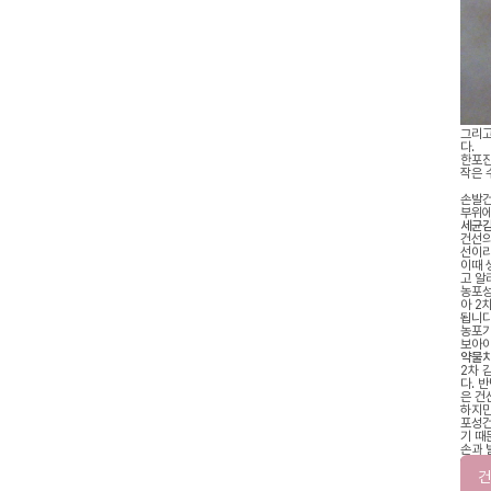
그리고
다.
한포진
작은 
손발건
부위에
세균감
건선의
선이라
이때 
고 알
농포성
아 2
됩니다
농포가
보아야
약물치
2차 
다. 
은 건
하지만
포성건
기 때
손과 
에 신
건