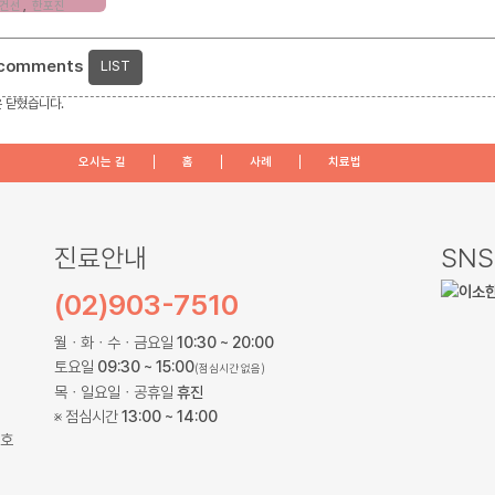
건선
,
한포진
 comments
LIST
 닫혔습니다.
오시는 길
홈
사례
치료법
진료안내
SNS
(02)903-7510
월ㆍ화ㆍ수ㆍ금요일
10:30 ~ 20:00
토요일
09:30 ~ 15:00
(점심시간 없음)
목ㆍ일요일ㆍ공휴일
휴진
※ 점심시간
13:00 ~ 14:00
 호