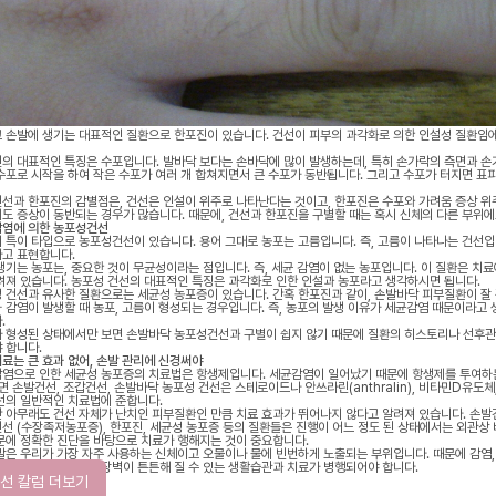
 손발에 생기는 대표적인 질환으로 한포진이 있습니다. 건선이 피부의 과각화로 의한 인설성 질환임에
의 대표적인 특징은 수포입니다. 발바닥 보다는 손바닥에 많이 발생하는데, 특히 손가락의 측면과 손
수포로 시작을 하여 작은 수포가 여러 개 합쳐지면서 큰 수포가 동반됩니다. 그리고 수포가 터지면 표
선과 한포진의 감별점은, 건선은 인설이 위주로 나타난다는 것이고, 한포진은 수포와 가려움 증상 위
도 증상이 동반되는 경우가 많습니다. 때문에, 건선과 한포진을 구별할 때는 혹시 신체의 다른 부위
염에 의한 농포성건선
 특이 타입으로 농포성건선이 있습니다. 용어 그대로 농포는 고름입니다. 즉, 고름이 나타나는 건선
고 표현합니다.
생기는 농포는, 중요한 것이 무균성이라는 점입니다. 즉, 세균 감염이 없는 농포입니다. 이 질환은 치료
려져 있습니다. 농포성 건선의 대표적인 특징은 과각화로 인한 인설과 농포라고 생각하시면 됩니다.
 건선과 유사한 질환으로는 세균성 농포증이 있습니다. 간혹 한포진과 같이, 손발바닥 피부질환이 잘
차 감염이 발생할 때 농포, 고름이 형성되는 경우입니다. 즉, 농포의 발생 이유가 세균감염 때문이라고
.
 형성된 상태에서만 보면 손발바닥 농포성건선과 구별이 쉽지 않기 때문에 질환의 히스토리나 선후관
 합니다.
료는 큰 효과 없어, 손발 관리에 신경써야
감염으로 인한 세균성 농포증의 치료법은 항생제입니다. 세균감염이 일어났기 때문에 항생제를 투여하
반면 손발건선, 조갑건선, 손발바닥 농포성 건선은 스테로이드나 안쓰라린(anthralin), 비타민D유도체
선의 일반적인 치료법에 준합니다.
 아무래도 건선 자체가 난치인 피부질환인 만큼 치료 효과가 뛰어나지 않다고 알려져 있습니다. 손발
선 (수장족저농포증), 한포진, 세균성 농포증 등의 질환들은 진행이 어느 정도 된 상태에서는 외관상
문에 정확한 진단을 바탕으로 치료가 행해지는 것이 중요합니다.
발은 우리가 가장 자주 사용하는 신체이고 오물이나 물에 빈번하게 노출되는 부위입니다. 때문에 감염, 
경써주어야 하며 피부장벽이 튼튼해 질 수 있는 생활습관과 치료가 병행되어야 합니다.
선 칼럼 더보기