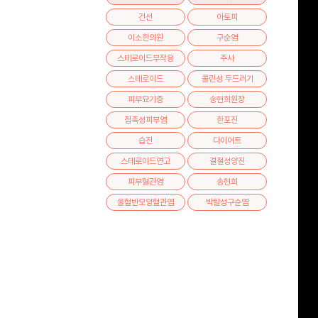
건선
아토피
이소한의원
구순염
스테로이드부작용
주사
스테로이드
콜린성 두드러기
피부묘기증
송현희원장
접촉성피부염
한포진
습진
다이어트
스테로이드연고
결절성양진
피부혈관염
송현희
울혈반모양혈관염
박탈성구순염