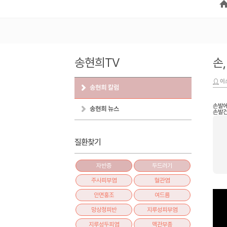
송현희TV
손
이
송현희 칼럼
손발에
송현희 뉴스
손발건
질환찾기
자반증
두드러기
주사피부염
혈관염
안면홍조
여드름
망상청피반
지루성피부염
지루성두피염
맥관부종