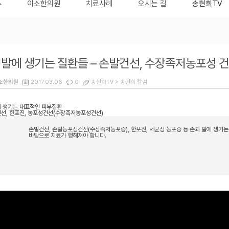
이소한의원
치료사례
오시는 길
송현희TV
, 발에 생기는 질환들 – 손발건선, 수장족저농포성 건
소한의원
2017.03.06
0
송현희TV >
송현희 칼럼
 생기는 대표적인 피부질환
선, 한포진, 농포성건선(수장족저농포성건선)
손발건선, 손발농포성건선(수장족저농포증), 한포진, 세균성 농포증 등 손과 발에 생기
바탕으로 치료가 행해져야 합니다.