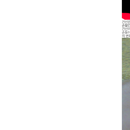
건선은
손발건
건선의
손등이
의 변