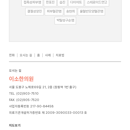
접촉성피부염
한포진
습진
다이어트
스테로이드연고
결절성양진
피부혈관염
송현희
울혈반모양혈관염
박탈성구순염
전화
오시는 길
홈
사례
치료법
오시는 길
이소한의원
서울 도봉구 노해로69길 21, 2층 (창동역 1번 출구)
TEL. (02)903-7510
FAX. (02)905-7520
사업자등록번호 217-90-84458
의료기관개설허가증번호 제 2009-3090033-00013 호
지도보기