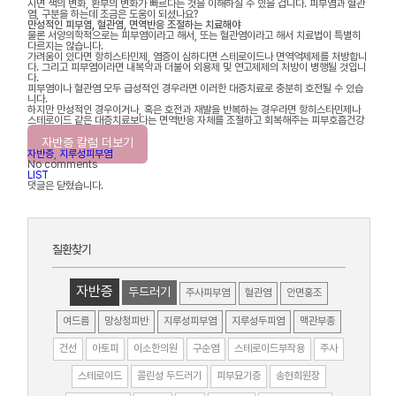
시면 색의 변화, 환부의 변화가 빠르다는 것을 이해하실 수 있을 겁니다. 피부염과 혈관
염, 구분을 하는데 조금은 도움이 되셨나요?
만성적인 피부염, 혈관염, 면역반응 조절하는 치료해야
물론 서양의학적으로는 피부염이라고 해서, 또는 혈관염이라고 해서 치료법이 특별히
다르지는 않습니다.
가려움이 있다면 항히스타민제, 염증이 심하다면 스테로이드나 면역억제제를 처방합니
다. 그리고 피부염이라면 내복약과 더불어 외용제 및 연고제제의 처방이 병행될 것입니
다.
피부염이나 혈관염 모두 급성적인 경우라면 이러한 대증치료로 충분히 호전될 수 있습
니다.
하지만 만성적인 경우이거나, 혹은 호전과 재발을 반복하는 경우라면 항히스타민제나
스테로이드 같은 대증치료보다는 면역반응 자체를 조절하고 회복해주는 피부호흡건강
법이 필요합니다.
자반증 칼럼 더보기
자반증
,
지루성피부염
No comments
LIST
댓글은 닫혔습니다.
질환찾기
자반증
두드러기
주사피부염
혈관염
안면홍조
여드름
망상청피반
지루성피부염
지루성두피염
맥관부종
건선
아토피
이소한의원
구순염
스테로이드부작용
주사
스테로이드
콜린성 두드러기
피부묘기증
송현희원장