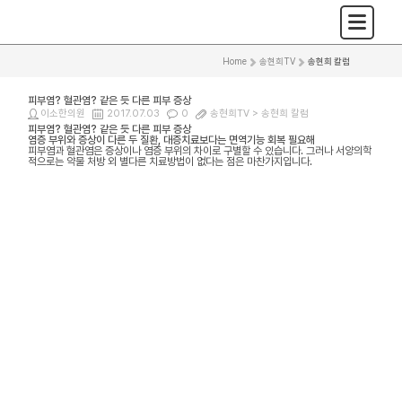
Home
>
송현희TV
>
송현희 칼럼
피부염? 혈관염? 같은 듯 다른 피부 증상
이소한의원
2017.07.03
0
송현희TV >
송현희 칼럼
피부염? 혈관염? 같은 듯 다른 피부 증상
염증 부위와 증상이 다른 두 질환, 대증치료보다는 면역기능 회복 필요해
피부염과 혈관염은 증상이나 염증 부위의 차이로 구별할 수 있습니다. 그러나 서양의학
적으로는 약물 처방 외 별다른 치료방법이 없다는 점은 마찬가지입니다.