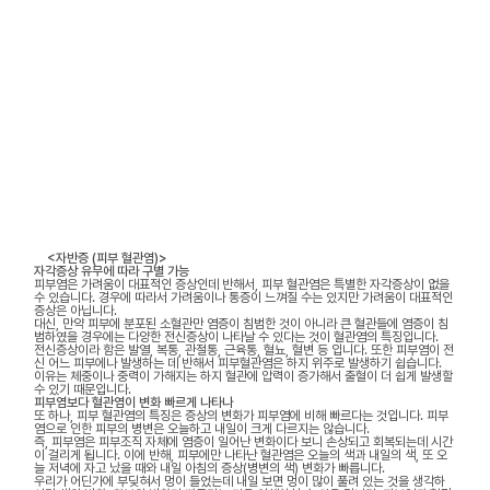
<자반증 (피부 혈관염)>
자각증상 유무에 따라 구별 가능
피부염은 가려움이 대표적인 증상인데 반해서, 피부 혈관염은 특별한 자각증상이 없을
수 있습니다. 경우에 따라서 가려움이나 통증이 느껴질 수는 있지만 가려움이 대표적인
증상은 아닙니다.
대신, 만약 피부에 분포된 소혈관만 염증이 침범한 것이 아니라 큰 혈관들에 염증이 침
범하였을 경우에는 다양한 전신증상이 나타날 수 있다는 것이 혈관염의 특징입니다.
전신증상이라 함은 발열, 복통, 관절통, 근육통, 혈뇨, 혈변 등 입니다. 또한 피부염이 전
신 어느 피부에나 발생하는 데 반해서 피부혈관염은 하지 위주로 발생하기 쉽습니다.
이유는 체중이나 중력이 가해지는 하지 혈관에 압력이 증가해서 출혈이 더 쉽게 발생할
수 있기 때문입니다.
피부염보다 혈관염이 변화 빠르게 나타나
또 하나, 피부 혈관염의 특징은 증상의 변화가 피부염에 비해 빠르다는 것입니다. 피부
염으로 인한 피부의 병변은 오늘하고 내일이 크게 다르지는 않습니다.
즉, 피부염은 피부조직 자체에 염증이 일어난 변화이다 보니 손상되고 회복되는데 시간
이 걸리게 됩니다. 이에 반해, 피부에만 나타난 혈관염은 오늘의 색과 내일의 색, 또 오
늘 저녁에 자고 났을 때와 내일 아침의 증상(병변의 색) 변화가 빠릅니다.
우리가 어딘가에 부딪혀서 멍이 들었는데 내일 보면 멍이 많이 풀려 있는 것을 생각하