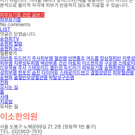
시기 바랍니다. 가려울 때마다 항히스타민제를 복용하는 것이 아니라 근
본적으로 물리적 자극에 피부가 반응하지 않도록 치료할 수 있습니다.
피부묘기증 관련 글보기
피부묘기증
No comments
LIST
댓글은 닫혔습니다.
송현희TV
송현희 칼럼
송현희 뉴스
질환찾기
자반증
두드러기
주사피부염
혈관염
안면홍조
여드름
망상청피반
지루성
피부염
지루성두피염
맥관부종
건선
아토피
이소한의원
구순염
스테로이
드부작용
주사
스테로이드
콜린성 두드러기
피부묘기증
송현희원장
접촉
성피부염
한포진
습진
다이어트
스테로이드연고
결절성양진
피부혈관염
송현희
울혈반모양혈관염
박탈성구순염
전화
오시는 길
홈
사례
치료법
오시는 길
이소한의원
서울 도봉구 노해로69길 21, 2층 (창동역 1번 출구)
TEL. (02)903-7510