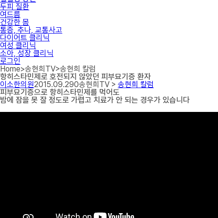
두피 질환
여드름
건강한 몸
통증, 추나, 교통사고
다이어트 클리닉
여성 클리닉
소아, 성장 클리닉
로그인
Home
>
송현희TV
>
송현희 칼럼
항히스타민제로 호전되지 않았던 피부묘기증 환자
이소한의원
2015.09.29
0
송현희TV >
송현희 칼럼
피부묘기증으로 항히스타민제를 먹어도
밤에 잠을 못 잘 정도로 가렵고 치료가 안 되는 경우가 있습니다