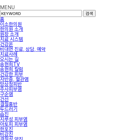
MENU
검색
홈
이소한의원
한의원 소개
원장 소개
치료 시스템
건강온
비대면 진료, 상담, 예약
치료사례
오시는 길
송현희TV
송현희 칼럼
건강한 피부
자반증, 혈관염
망상청피반
주사피부염
구순염
건선
결절홍반
두드러기
습진
지루성 피부염
아토피 피부염
한포진
비강진
결절성 양진