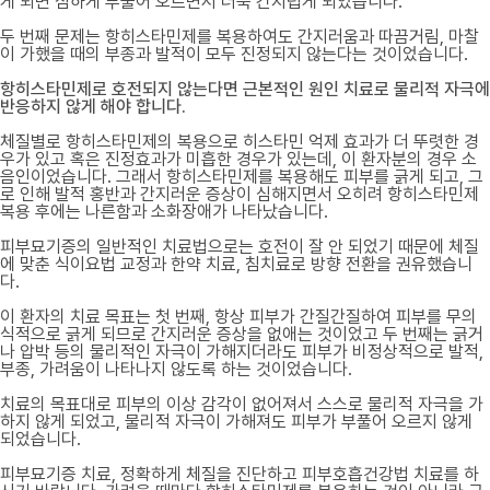
게 되면 심하게 부풀어 오르면서 더욱 간지럽게 되었습니다.
두 번째 문제는 항히스타민제를 복용하여도 간지러움과 따끔거림, 마찰
이 가했을 때의 부종과 발적이 모두 진정되지 않는다는 것이었습니다.
항히스타민제로 호전되지 않는다면 근본적인 원인 치료로 물리적 자극에
반응하지 않게 해야 합니다.
체질별로 항히스타민제의 복용으로 히스타민 억제 효과가 더 뚜렷한 경
우가 있고 혹은 진정효과가 미흡한 경우가 있는데, 이 환자분의 경우 소
음인이었습니다. 그래서 항히스타민제를 복용해도 피부를 긁게 되고, 그
로 인해 발적 홍반과 간지러운 증상이 심해지면서 오히려 항히스타민제
복용 후에는 나른함과 소화장애가 나타났습니다.
피부묘기증의 일반적인 치료법으로는 호전이 잘 안 되었기 때문에 체질
에 맞춘 식이요법 교정과 한약 치료, 침치료로 방향 전환을 권유했습니
다.
이 환자의 치료 목표는 첫 번째, 항상 피부가 간질간질하여 피부를 무의
식적으로 긁게 되므로 간지러운 증상을 없애는 것이었고 두 번째는 긁거
나 압박 등의 물리적인 자극이 가해지더라도 피부가 비정상적으로 발적,
부종, 가려움이 나타나지 않도록 하는 것이었습니다.
치료의 목표대로 피부의 이상 감각이 없어져서 스스로 물리적 자극을 가
하지 않게 되었고, 물리적 자극이 가해져도 피부가 부풀어 오르지 않게
되었습니다.
피부묘기증 치료, 정확하게 체질을 진단하고 피부호흡건강법 치료를 하