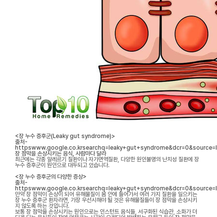
<장 누수 증후군(Leaky gut syndrome)>
출처-
httpswww.google.co.krsearchq=leaky+gut+syndrome&dcr=0&sour
장 점막을 손상시키는 음식, 사람마다 달라
최근에는 각종 알레르기 질환이나 자가면역질환, 다양한 원인불명의 난치성 질환에 장
누수 증후군이 원인으로 대두되고 있습니다.
<장 누수 증후군의 다양한 증상>
출처-
httpswww.google.co.krsearchq=leaky+gut+syndrome&dcr=0&sourc
만약 장 점막이 손상이 되어 유해물질이 몸 안에 들어가서 여러 가지 질환을 일으키는
장 누수 증후군 환자라면, 가장 우선시해야 될 것은 유해물질들이 장 점막을 손상시키
지 않도록 하는 것입니다.
보통 장 점막을 손상시키는 원인으로는 인스턴트 음식들, 서구화된 식습관, 소화가 더