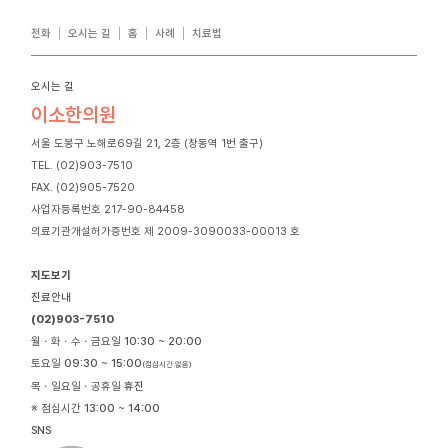
전화
오시는 길
홈
사례
치료법
오시는 길
이소한의원
서울 도봉구 노해로69길 21, 2층 (창동역 1번 출구)
TEL. (02)903-7510
FAX. (02)905-7520
사업자등록번호 217-90-84458
의료기관개설허가증번호 제 2009-3090033-00013 호
지도보기
진료안내
(02)903-7510
월ㆍ화ㆍ수ㆍ금요일
10:30 ~ 20:00
토요일
09:30 ~ 15:00
(점심시간 없음)
목ㆍ일요일ㆍ공휴일
휴진
※ 점심시간
13:00 ~ 14:00
SNS