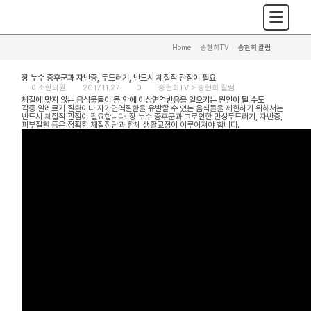
Home
>
송현희TV
>
송현희 칼럼
장 누수 증후군과 자반증, 두드러기, 반드시 체질적 관점이 필요
이소한의원
2017.11.27
0
송현희TV >
송현희 칼럼
체질에 맞지 않는 음식물들이 몸 안에 이상면역반응을 일으키는 원인이 될 수도
각종 알레르기 질환이나 자가면역질환을 유발할 수 있는 음식들을 제한하기 위해서는
반드시 체질적 관점이 필요합니다. 장 누수 증후군과 그로인한 만성두드러기, 자반증,
피부질환 등은 정확한 체질진단과 함께 생활교정이 이루어져야 합니다.