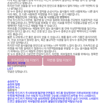
디게 되는 음식들이 장에 머무르는 시간이 오래되어 발생하는 유해균 등이 장 점막을
손상시킨다고 말합니다.
하지만 이런 것들을 장 누수 증후군의 원인으로 통틀어서 말하기에는 너무 막연하지 않
나 생각됩니다.
장 누수 증후군 환자들에게 장 점막을 손상시키는 음식들이 어떤 사람에게는 나쁜 음식
이라 해도, 또 다른 사람에겐 악영향을 주지 않을 수 있기 때문입니다.
정확한 체질진단과 그에 맞는 치료 및 식생활교정 병행해야
만성 두드러기나 자반증, 혈관염 등 난치성 질환에 피부호흡 건강법의 치료원칙은 치료
와 생활교정입니다. 면역기능을 회복할 수 있는 치료를 하면서 식생활교정을 반드시 병
행해야만 치료가 되고 재발을 막을 수 있습니다.
피부호흡 건강법에서는 체질에 맞지 않는 음식물이 몸 안에 이상면역반응을 일으키는
원인이 된다고 봅니다. 최근 조명 받고 있는 장누수 증후군과 같은 맥락이라고 이해하
셔도 좋습니다.
물론 누구에게나 안 좋은 음식이 있을 수 있습니다. 예를 들어 너무 기름진 음식이라든
지, 인공 조미료가 함유된 음식, 혹은 불규칙한 식생활 등이 장누수 증후군에 영향을 주
는 것은 당연합니다.
하지만 이런 음식들만을 원인으로 보기에는 너무 막연한 느낌이 듭니다. 지속적으로 섭
취했을 때 각종 알레르기 질환이나 자가면역질환들을 유발할 수 있는 음식들을 제한하
기 위해서는 반드시 체질적 관점이 필요합니다.
장 누수 증후군과 그로인한 만성두드러기, 자반증, 피부질환의 치료를 위해서는 정확한
체질진단과 함께 생활교정이 병행되어야만 합니다.
두드러기 칼럼 더보기
자반증 칼럼 더보기
두드러기
,
자반증
No comments
LIST
댓글은 닫혔습니다.
송현희TV
송현희 칼럼
송현희 뉴스
질환찾기
자반증
두드러기
주사피부염
혈관염
안면홍조
여드름
망상청피반
지루성피부염
지루성
두피염
맥관부종
건선
아토피
이소한의원
구순염
스테로이드부작용
주사
스테로이드
콜린성 두드러기
피부묘기증
송현희원장
접촉성피부염
한포진
습진
다이어트
스테로이
드연고
결절성양진
피부혈관염
송현희
울혈반모양혈관염
박탈성구순염