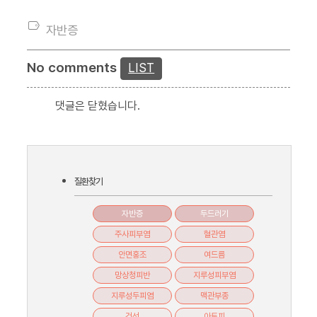
자반증
No comments
LIST
댓글은 닫혔습니다.
질환찾기
자반증
두드러기
주사피부염
혈관염
안면홍조
여드름
망상청피반
지루성피부염
지루성두피염
맥관부종
건선
아토피