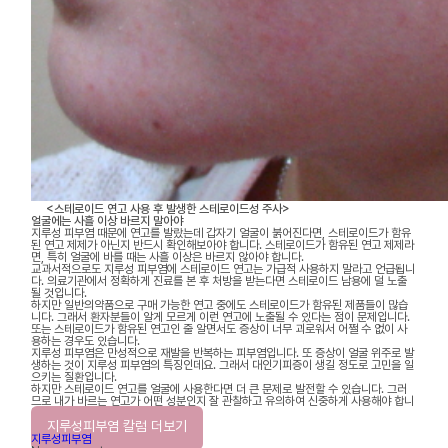
<스테로이드 연고 사용 후 발생한 스테로이드성 주사>
얼굴에는 사흘 이상 바르지 말아야
지루성 피부염 때문에 연고를 발랐는데 갑자기 얼굴이 붉어진다면, 스테로이드가 함유
된 연고 제제가 아닌지 반드시 확인해보아야 합니다. 스테로이드가 함유된 연고 제제라
면, 특히 얼굴에 바를 때는 사흘 이상은 바르지 않아야 합니다.
교과서적으로도 지루성 피부염에 스테로이드 연고는 가급적 사용하지 말라고 언급됩니
다. 의료기관에서 정확하게 진료를 본 후 처방을 받는다면 스테로이드 남용에 덜 노출
될 것입니다.
하지만 일반의약품으로 구매 가능한 연고 중에도 스테로이드가 함유된 제품들이 많습
니다. 그래서 환자분들이 알게 모르게 이런 연고에 노출될 수 있다는 점이 문제입니다.
또는 스테로이드가 함유된 연고인 줄 알면서도 증상이 너무 괴로워서 어쩔 수 없이 사
용하는 경우도 있습니다.
지루성 피부염은 만성적으로 재발을 반복하는 피부염입니다. 또 증상이 얼굴 위주로 발
생하는 것이 지루성 피부염의 특징인데요. 그래서 대인기피증이 생길 정도로 고민을 일
으키는 질환입니다.
하지만 스테로이드 연고를 얼굴에 사용한다면 더 큰 문제로 발전할 수 있습니다. 그러
므로 내가 바르는 연고가 어떤 성분인지 잘 관찰하고 유의하여 신중하게 사용해야 합니
다.
지루성피부염 칼럼 더보기
지루성피부염