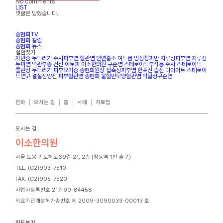
No comments
LIST
댓글은 닫혔습니다.
송현희TV
송현희 칼럼
송현희 뉴스
질환찾기
자반증
두드러기
주사피부염
혈관염
안면홍조
여드름
망상청피반
지루성피부염
지루성
두피염
맥관부종
건선
아토피
이소한의원
구순염
스테로이드부작용
주사
스테로이드
콜린성 두드러기
피부묘기증
송현희원장
접촉성피부염
한포진
습진
다이어트
스테로이
드연고
결절성양진
피부혈관염
송현희
울혈반모양혈관염
박탈성구순염
전화
오시는 길
홈
사례
치료법
오시는 길
이소한의원
서울 도봉구 노해로69길 21, 2층 (창동역 1번 출구)
TEL. (02)903-7510
FAX. (02)905-7520
사업자등록번호 217-90-84458
의료기관개설허가증번호 제 2009-3090033-00013 호
지도보기