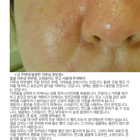
<코 주변에 발생한 지루성 피부염>
얼굴 지루성 피부염, 스테로이드 연고 사용에 주의해야
지루성 피부염의 치료 원칙은 첫째, 가려움을 완화시키는 것입니다. 둘째, 인설 혹은 가
피를 제거하고 효모균의 증식을 억제하는 것입니다. 셋째는 염증이나 홍반을 진정시키
는 것입니다.
가려움을 완화하기 위해서는 보통 항히스타민제를 복용합니다. 인설이나 가피를 제거
하고 효모균 번식을 억제하기 위해서는 항진균제를 바릅니다. 또는 니조랄 같은 샴푸
제제를 사용하거나 살리실산 같은 산성의 제품으로 각질을 제거하게 됩니다.
염증이나 홍반을 진정시키기 위해서는 스테로이드 원고를 사용하는 것이 원칙입니다.
그런데 얼굴에 발생한 지루성 피부염에 스테로이드 연고를 사용하면 문제가 될 수 있습
니다. 얼굴에는 스테로이드 연고 부작용이 더 쉽게 발생하기 때문입니다.
소량으로도 큰 효과, 그만큼 부작용도 커
상처가 났을 때 어떤 부위의 피부 재생이 더 빨리 되는지 생각해보면 이해가 쉽습니다.
얼굴 상처는 다른 부위에 비해 훨씬 빨리 낫습니다. 그 이유는 얼굴에는 혈관이 많이 분
포되어 있기 때문입니다.
얼굴 피부는 다른 부위보다 약물을 훨씬 많이 흡수하게 됩니다. 그래서 피부 세포의 증
식을 억제하여 염증을 진정시키는 스테로이드 연고를 얼굴에 도포하면, 소량으로도 큰
효과를 볼 수가 있는 것입니다.