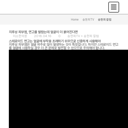
Home
>
송현희TV
>
송현희 칼럼
지루성 피부염, 연고를 발랐는데 얼굴이 더 붉어진다면
이소한의원
2018.04.16
0
송현희TV >
송현희 칼럼
스테로이드 연고는 얼굴에 부작용 초래하기 쉬우므로 신중하게 사용해야
지루성 피부염은 얼굴 위주로 많이 발생하는 것이 특징입니다. 하지만 스테로이드 연고
를 얼굴에 사용하실 경우 더 큰 문제로 발전할 수 있으므로 주의해야 합니다.