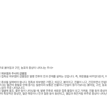
 붉어짐과 구진, 농포의 증상이 나타나는 주사>
 피부염과 주사의 감별점
 접촉성 피부염의 감별점은 발병 전후의 인과 관계를 살피는 것입니다. 즉, 화장품을 바꾸었다든지,
 증상을 살펴봐야 합니다. 접촉성 피부염은 가렵고, 따갑고, 붉어지고, 진물이 나고, 건조하면서 인설
주사는 혈관의 충혈로 인해 생기는 질환이라 보통은 진물이나 인설이 생기기보다는 붉어짐, 구진, 농
느낌이 주로 나타납니다.
 얼굴에 홍조, 홍반 등이 나타났을 때, 발병 전후로 새로운 접촉 물질이 있고 가려움, 진물 등의 증
의 특징적인 증상인, 혈관 확장이나 안과 질환 등이 동반되고, 열감과 화끈거림 위주로 증상이 나타난