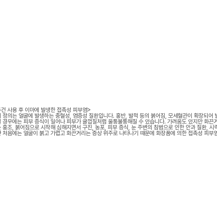
 사용 후 이마에 발생한 접촉성 피부염>
 정의는 얼굴에 발생하는 충혈성, 염증성 질환입니다. 홍반, 발적 등의 붉어짐, 모세혈관이 확장되어 
 경우에는 피부 증식이 일어나 피부가 귤껍질처럼 울퉁불퉁해질 수 있습니다. 가려움도 있지만 화끈거
 홍조, 붉어짐으로 시작해 심해지면서 구진, 농포, 피부 증식, 눈 주변의 침범으로 인한 안과 질환, 시
 처음에는 얼굴이 붉고 가렵고 화끈거리는 증상 위주로 나타나기 때문에 화장품에 의한 접촉성 피부