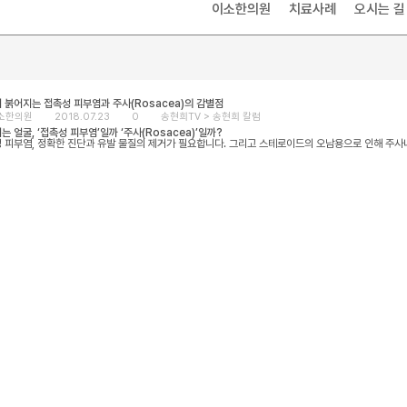
이소한의원
치료사례
오시는 길
 붉어지는 접촉성 피부염과 주사(Rosacea)의 감별점
소한의원
2018.07.23
0
송현희TV >
송현희 칼럼
는 얼굴, ‘접촉성 피부염’일까 ‘주사(Rosacea)’일까?
 피부염, 정확한 진단과 유발 물질의 제거가 필요합니다. 그리고 스테로이드의 오남용으로 인해 주사