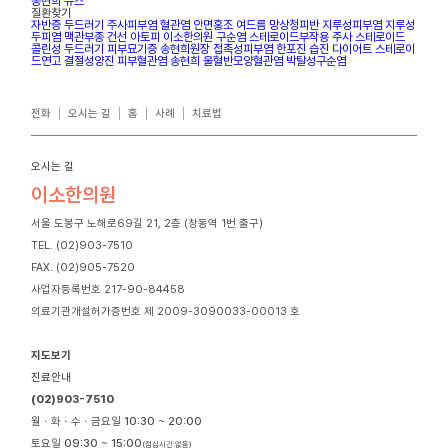
송현희 뉴스
질환찾기
자반증
두드러기
주사피부염
혈관염
안면홍조
여드름
망상청피반
지루성피부염
지루성
두피염
맥관부종
건선
아토피
이소한의원
구순염
스테로이드부작용
주사
스테로이드
콜린성 두드러기
피부묘기증
송현희원장
접촉성피부염
한포진
습진
다이어트
스테로이
드연고
결절성양진
피부혈관염
송현희
울혈반모양혈관염
박탈성구순염
전화
오시는 길
홈
사례
치료법
오시는 길
이소한의원
서울 도봉구 노해로69길 21, 2층 (창동역 1번 출구)
TEL. (02)903-7510
FAX. (02)905-7520
사업자등록번호 217-90-84458
의료기관개설허가증번호 제 2009-3090033-00013 호
지도보기
진료안내
(02)903-7510
월ㆍ화ㆍ수ㆍ금요일
10:30 ~ 20:00
토요일
09:30 ~ 15:00
(점심시간 없음)