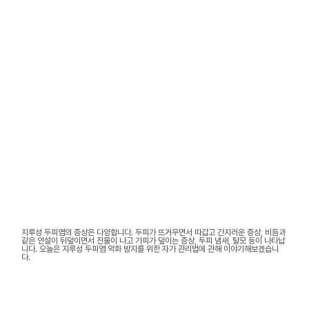
지루성 두피염의 증상은 다양합니다. 두피가 뜨거우면서 따갑고 간지러운 증상, 비듬과
같은 인설이 뒤덮이면서 진물이 나고 가피가 덮이는 증상, 두피 냄새, 탈모 등이 나타납
니다. 오늘은 지루성 두피염 악화 방지를 위한 자가 관리법에 관해 이야기해보겠습니
다.