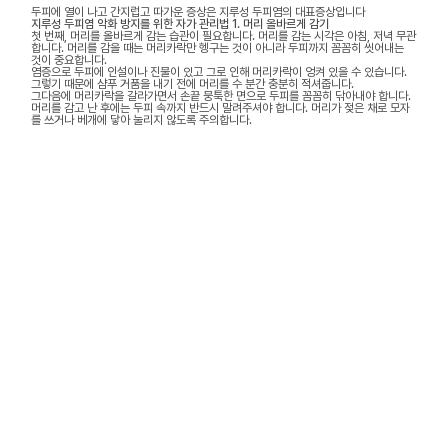
두피에 열이 나고 간지럽고 따가운 증상은 지루성 두피염의 대표증상입니다
지루성 두피염 악화 방지를 위한 자가 관리법 1. 머리 올바르게 감기
첫 번째, 머리를 올바르게 감는 습관이 필요합니다. 머리를 감는 시각은 아침, 저녁 무관
합니다. 머리를 감을 때는 머리카락만 헹구는 것이 아니라 두피까지 꼼꼼히 씻어내는
것이 중요합니다.
염증으로 두피에 인설이나 진물이 있고 그로 인해 머리카락이 엉켜 있을 수 있습니다.
그렇기 때문에 샴푸 거품을 내기 전에 머리를 수 분간 충분히 적셔줍니다.
그다음에 머리카락을 갈라가면서 손끝 뭉툭한 면으로 두피를 꼼꼼히 닦아내야 합니다.
머리를 감고 난 후에는 두피 속까지 반드시 말려주셔야 합니다. 머리가 젖은 채로 모자
를 쓰거나 베개에 닿아 눌리지 않도록 주의합니다.