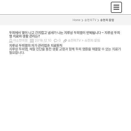
Home
>
송현희TV
>
송현희 칼럼
두피에서 열이 나고 간지럽고 냄새가 나는 지루성 두피염이 반복됩니다 – 지루성 두피
염 치료와 생활 관리는?
이소한의원
2018.12.10
0
송현희TV >
송현희 칼럼
지루성 두피염의 자가 관리법과 치료원칙
지루성 두피염, 체질 진단을 통한 생활 교정과 함께 두피 염증을 해결할 수 있는 치료가
필요합니다.