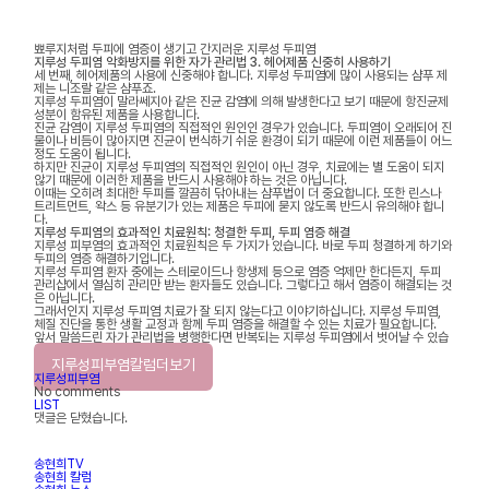
뾰루지처럼 두피에 염증이 생기고 간지러운 지루성 두피염
지루성 두피염 악화방지를 위한 자가 관리법 3. 헤어제품 신중히 사용하기
세 번째, 헤어제품의 사용에 신중해야 합니다. 지루성 두피염에 많이 사용되는 샴푸 제
제는 니조랄 같은 샴푸죠.
지루성 두피염이 말라쎄지아 같은 진균 감염에 의해 발생한다고 보기 때문에 항진균제
성분이 함유된 제품을 사용합니다.
진균 감염이 지루성 두피염의 직접적인 원인인 경우가 있습니다. 두피염이 오래되어 진
물이나 비듬이 많아지면 진균이 번식하기 쉬운 환경이 되기 때문에 이런 제품들이 어느
정도 도움이 됩니다.
하지만 진균이 지루성 두피염의 직접적인 원인이 아닌 경우, 치료에는 별 도움이 되지
않기 때문에 이러한 제품을 반드시 사용해야 하는 것은 아닙니다.
이때는 오히려 최대한 두피를 깔끔히 닦아내는 샴푸법이 더 중요합니다. 또한 린스나
트리트먼트, 왁스 등 유분기가 있는 제품은 두피에 묻지 않도록 반드시 유의해야 합니
다.
지루성 두피염의 효과적인 치료원칙: 청결한 두피, 두피 염증 해결
지루성 피부염의 효과적인 치료원칙은 두 가지가 있습니다. 바로 두피 청결하게 하기와
두피의 염증 해결하기입니다.
지루성 두피염 환자 중에는 스테로이드나 항생제 등으로 염증 억제만 한다든지, 두피
관리샵에서 열심히 관리만 받는 환자들도 있습니다. 그렇다고 해서 염증이 해결되는 것
은 아닙니다.
그래서인지 지루성 두피염 치료가 잘 되지 않는다고 이야기하십니다. 지루성 두피염,
체질 진단을 통한 생활 교정과 함께 두피 염증을 해결할 수 있는 치료가 필요합니다.
앞서 말씀드린 자가 관리법을 병행한다면 반복되는 지루성 두피염에서 벗어날 수 있습
니다.
지루성피부염칼럼더보기
지루성피부염
No comments
LIST
댓글은 닫혔습니다.
송현희TV
송현희 칼럼