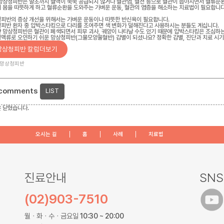
망상청피반은 말초까지 혈액이 쭉쭉 공급되지 않거나 혈관염, 혈전 등으로 혈관이 좁아지면서 혈류순환
 몸을 따뜻하게 하고 혈류순환을 도와주는 가벼운 운동, 혈관의 염증을 해소하는 치료법이 필요합니다
피반의 증상 개선을 위해서는 가벼운 운동이나 따뜻한 반신욕이 필요합니다.
피반 환자 중 압박스타킹으로 다리를 조여주면 색 변화가 덜해진다고 사용하시는 분들도 계십니다.
 망상청피반은 혈관이 폐색되면서 피부 괴사, 궤양이 나타날 수도 있기 때문에 압박스타킹은 조심하는
맥류로 오인하기 쉬운 망상청피반(그물모양울혈반) 감별이 되셨나요? 정확한 감별, 진단과 치료 시기
망상청피반 칼럼더보기
망상청피반
 comments
LIST
 닫혔습니다.
오시는 길
홈
사례
치료법
진료안내
SNS
(02)903-7510
월ㆍ화ㆍ수ㆍ금요일
10:30 ~ 20:00