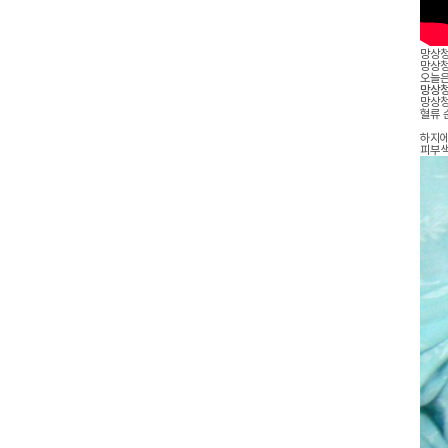
망상청
망상청
오늘은
망상청
망상청
혈류 
하지에
피부색