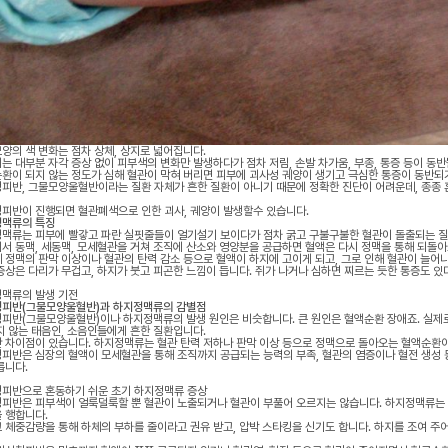
양의 색 변화는 점차 상체, 상지로 넓어집니다.
는 대부분 자각 증상 없이 피부색의 변화만 발생하다가 점차 저림, 손발 차가움, 부종, 통증 등이 동반
환이 되지 않는 정도가 심해 혈관이 막혀 버리면 피부에 괴사성 궤양이 생기고 극심한 통증이 동반되
피반, 그물모양울혈반이라는 질환 자체가 흔한 질환이 아니기 때문에 정확한 진단이 어려운데, 종종 
피반이 진행되면 혈관폐색으로 인한 괴사, 궤양이 발생할수 있습니다.
맥류의 특징
맥류는 피부에 빨갛고 파란 실핏줄들이 얼기설기 보이다가 점차 굵고 구불구불한 혈관이 돌출되는 
서 동맥, 세동맥, 모세혈관을 거쳐 조직에 산소와 영양분을 공급하면 혈액은 다시 정맥을 통해 되돌아
 정맥의 판막 이상이나 혈관의 탄력 감소 등으로 혈액이 하지에 고이게 되고, 그로 인해 혈관이 늘어
증상은 다리가 무겁고, 하지가 붓고 피곤한 느낌이 듭니다. 쥐가 나거나 심하면 찌르는 듯한 통증도 있
맥류의 발생 기전
피반(그물모양울혈반)과 하지정맥류의 감별점
피반(그물모양울혈반)이나 하지정맥류의 발생 원인은 비슷합니다. 큰 원인은 혈액순환 장애죠. 실제로
지 않는 태음인, 소음인들에게 흔한 질환입니다.
 차이점이 있습니다. 하지정맥류는 혈관 탄력 저하나 판막 이상 등으로 정맥으로 돌아오는 혈액순환이
피반은 심장의 혈액이 모세혈관을 통해 조직까지 공급되는 능력의 부족, 혈관의 염증이나 혈전 생성
릅니다.
피반으로 혼동하기 쉬운 초기 하지정맥류 증상
피반은 피부색이 얼룩덜룩할 뿐 혈관이 노출되거나 혈관이 부풀어 오르지는 않습니다. 하지정맥류는 
 행합니다.
 체중감량을 통해 하체의 부하를 줄이라고 권유 받고, 압박 스타킹을 신기도 합니다. 하지를 조여 