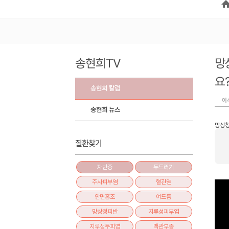
송현희TV
망
요
송현희 칼럼
이
송현희 뉴스
망상청
질환찾기
자반증
두드러기
주사피부염
혈관염
안면홍조
여드름
망상청피반
지루성피부염
지루성두피염
맥관부종