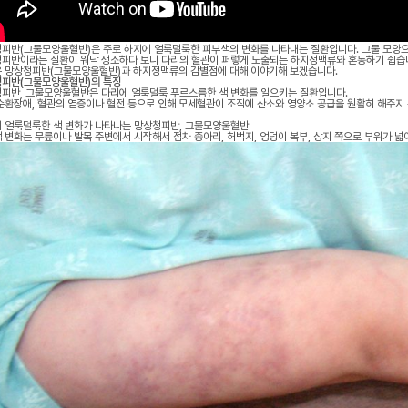
피반(그물모양울혈반)은 주로 하지에 얼룩덜룩한 피부색의 변화를 나타내는 질환입니다. 그물 모양으
피반이라는 질환이 워낙 생소하다 보니 다리의 혈관이 퍼렇게 노출되는 하지정맥류와 혼동하기 쉽습
 망상청피반(그물모양울혈반)과 하지정맥류의 감별점에 대해 이야기해 보겠습니다.
피반(그물모양울혈반)의 특징
피반, 그물모양울혈반은 다리에 얼룩덜룩 푸르스름한 색 변화를 일으키는 질환입니다.
순환장애, 혈관의 염증이나 혈전 등으로 인해 모세혈관이 조직에 산소와 영양소 공급을 원활히 해주지 
 얼룩덜룩한 색 변화가 나타나는 망상청피반, 그물모양울혈반
 변화는 무릎이나 발목 주변에서 시작해서 점차 종아리, 허벅지, 엉덩이 복부, 상지 쪽으로 부위가 넓