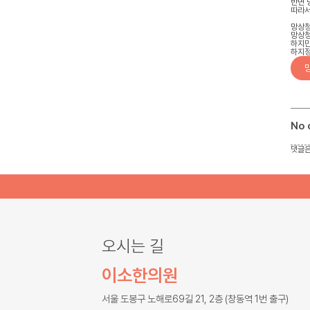
반면 
따라서
망상청
망상청
하지만
하지정
No
댓글은
오시는 길
이소한의원
서울 도봉구 노해로69길 21, 2층 (창동역 1번 출구)