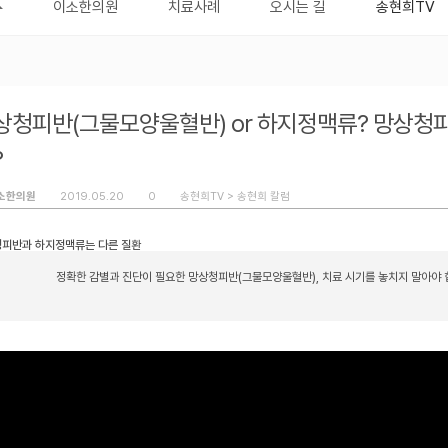
이소한의원
치료사례
오시는 길
송현희TV
상청피반(그물모양울혈반) or 하지정맥류? 망상청
?
소한의원
2019.05.20
0
송현희TV >
송현희 칼럼
피반과 하지정맥류는 다른 질환
정확한 감별과 진단이 필요한 망상청피반(그물모양울혈반), 치료 시기를 놓치지 말아야 