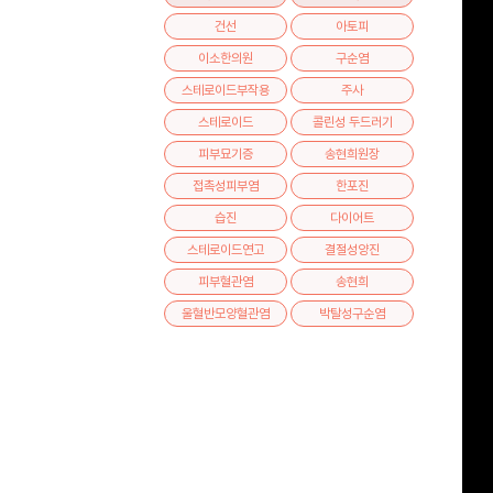
건선
아토피
이소한의원
구순염
스테로이드부작용
주사
스테로이드
콜린성 두드러기
피부묘기증
송현희원장
접촉성피부염
한포진
습진
다이어트
스테로이드연고
결절성양진
피부혈관염
송현희
울혈반모양혈관염
박탈성구순염