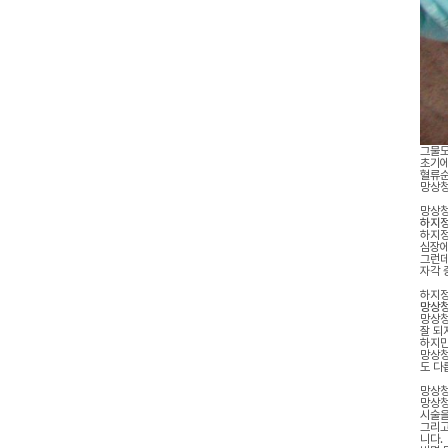
그물모
초기에
혈류순
망상청
망상청
하지정
하지정
심장에
그런데
자각 
하지정
망상청
망상청
잘 되
하지만
망상청
도 다
망상청
망상청
시술을
그리고
니다.