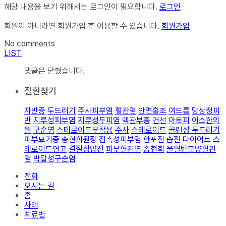
해당 내용을 보기 위해서는 로그인이 필요합니다.
로그인
회원이 아니라면 회원가입 후 이용할 수 있습니다.
회원가입
No comments
LIST
댓글은 닫혔습니다.
질환찾기
자반증
두드러기
주사피부염
혈관염
안면홍조
여드름
망상청피
반
지루성피부염
지루성두피염
맥관부종
건선
아토피
이소한의
원
구순염
스테로이드부작용
주사
스테로이드
콜린성 두드러기
피부묘기증
송현희원장
접촉성피부염
한포진
습진
다이어트
스
테로이드연고
결절성양진
피부혈관염
송현희
울혈반모양혈관
염
박탈성구순염
전화
오시는 길
홈
사례
치료법