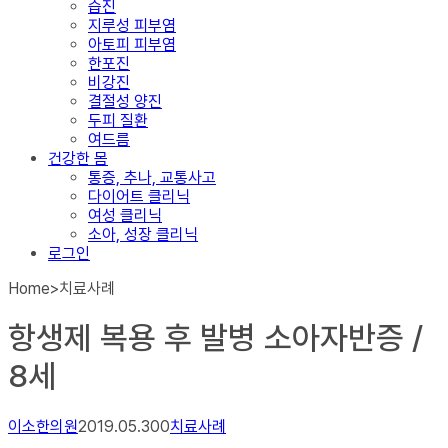
습진
지루성 피부염
아토피 피부염
한포진
비강진
결절성 양진
두피 질환
여드름
건강한 몸
통증, 추나, 교통사고
다이어트 클리닉
여성 클리닉
소아, 성장 클리닉
로그인
Home
>
치료사례
항생제 복용 후 발병 소아자반증 /
8세
이소한의원
2019.05.30
0
치료사례