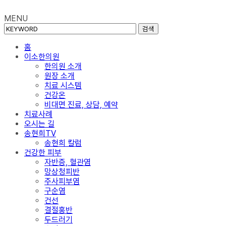
MENU
검색
홈
이소한의원
한의원 소개
원장 소개
치료 시스템
건강온
비대면 진료, 상담, 예약
치료사례
오시는 길
송현희TV
송현희 칼럼
건강한 피부
자반증, 혈관염
망상청피반
주사피부염
구순염
건선
결절홍반
두드러기