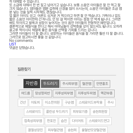
히 대체할 수 있습니다.
또 소금에 대해서 한 번 짚고 넘어가고 싶습니다. 보통 소음인 아이들은 잘 안 먹고 잘
크지 않습니다. 엄마들은 염분 섭취에 신경을 많이 쓰시는데, 소음인 아이들은 조금 염
분 넣는 것을 일찍 시작해도 괜찮습니다.
입 짧은 아이도 있고, 어른도 싱거운 거 먹으라고 하면 잘 안 먹습니다. 가뜩이나 입도
짧은 소음인 아이한테 간 하나도 안 된 걸 먹이면 아이는 점점 안 먹게 됩니다. 그러면
배도 작아지고 발육과 성장이 늦어지는 것이 음인 아이들의 전형적인 패턴입니다.
결론적으로 체질식을 한다고 해서 어머님들이 강박증을 갖지 않으셔도 됩니다. 오히려
골고루 먹이시되 체질에 좋은 음식을 선택할 기회를 드리는 겁니다.
그러면 아이들이 더 잘 큽니다. 성장하는 아이들은 음식을 잘 가리면 훨씬 더 잘 큽니다.
그러므로 참고하시면 좋을 것 같습니다.
No comments
LIST
댓글은 닫혔습니다.
질환찾기
자반증
두드러기
주사피부염
혈관염
안면홍조
여드름
망상청피반
지루성피부염
지루성두피염
맥관부종
건선
아토피
이소한의원
구순염
스테로이드부작용
주사
스테로이드
콜린성 두드러기
피부묘기증
송현희원장
접촉성피부염
한포진
습진
다이어트
스테로이드연고
결절성양진
피부혈관염
송현희
울혈반모양혈관염