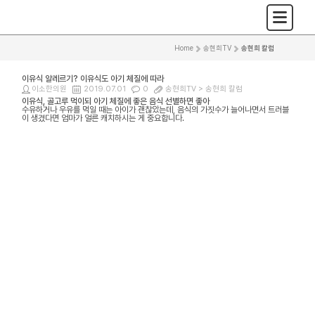
Home
>
송현희TV
>
송현희 칼럼
이유식 알레르기? 이유식도 아기 체질에 따라
이소한의원
2019.07.01
0
송현희TV >
송현희 칼럼
이유식, 골고루 먹이되 아기 체질에 좋은 음식 선별하면 좋아
수유하거나 우유를 먹일 때는 아이가 괜찮았는데, 음식의 가짓수가 늘어나면서 트러블
이 생겼다면 엄마가 얼른 캐치하시는 게 중요합니다.