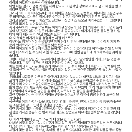
아이의 아토피가 조금씩 심해졌습니다.
이럴 때는 엄마가 얼른 캐치를 해야 합니다. 기본적인 정보로 아빠나 엄마 체질을 알고
있다면 조금 더 쉬울 것입니다.
그래서 ‘아, 이게 아니겠구나.’ 해서 아이를 소음인으로 판정했고, 이유식을 소음인 위주
로 바꿔줬습니다. 육식 중에서도 소고기, 닭고기 있으면 닭고기 위주로 했습니다.
그리고 달걀류, 우유나 치즈류도 산양유나 산양 치즈 등으로 바꿔주었습니다. 그랬더니
아토피 없이 잘 넘어갔습니다.
혹시 수유하거나 우유 먹일 때는 아이가 괜찮았는데, 음식의 가짓수가 늘어나면서 트러
블이 생겼다면 엄마가 얼른 캐치하시는 게 중요합니다. 아기에게 좋은 음식은 평소 엄
마와 아빠 체질 둘 다 알고 있으면 도움이 많이 됩니다.
Q. 이유식은 아기가 처음 경험하는 체질 테스트?
아무래도 엄마가 직접 수유했다면 엄마 몸에서 한 번 필터링을 해서 아이에게 가기 때
문에 알레르기가 일어날 확률은 낮은 편입니다.
반면 아이에게 직접 위장관으로 들어가는 음식이 이유식이니까 이유식을 통해 첫 번째
체질 테스트가 될 수 있다고 볼 수 있습니다. 그때 한번 꼼꼼하게 체크해보시는 것이 좋
습니다.
그런데 체질과 상관없이 누구에게나 알레르기를 많이 일으킬만한 카테고리는 있을 수
있습니다. 그렇기 때문에 엄마가 혼동하지 마셔야 합니다.
예를 들어 돼지고기는 보통 초기 이유식이 아닌 후기 이유식에 속합니다. 단백질이 많
이 들어있고, 누구에게나 알레르기가 많이 일어나는 것으로 경험적으로 쌓여서 그럴 수
있습니다.
우리나라 사람들은 아무래도 양인보다 음인이 많습니다. 어렸을 때부터 돼지고기 알레
르기가 많은 음인이 많아서 경험적으로 후기 이유식으로 들어갔을 수 있을 것입니다.
만약 우리 아이가 소양인이라는 자신감이 있다면 돼지고기를 먼저 시켜보시는 것도 나
쁘지 않습니다. 채소 중에서도 카테고리를 좀 나눠서 단호박, 미역, 파프리카가 있다면
단호박이나 호박류는 양인들 음식이고, 파프리카는 음인들 음식입니다.
그런 것들을 하나씩 주면서 아이들 반응을 살펴보시면 이유식 방향 전환에 도움이 될
것입니다.
생선류도 여러 가지가 있습니다. 대구, 명태는 태음인, 연어나 고등어 등 등푸른생선류
는 소음인이 많고, 납작한 생선은 양인들이 많습니다.
이런 음식에 대한 반응을 체크해보는 것이 좋습니다. 이렇게 엄마가 아이한테 조금 더
관심을 가지면 충분히 첫 번째 체질 테스트 방법으로 이유식을 선택할 수 있을 것입니
다.
Q. 가려 먹기보다 골고루 먹는 게 더 좋은 것 아닌가요?
대부분 이렇게 물어보십니다. 고기 먹지 말고 채소만 먹이라고 말씀드리는 것은 아닙니
다. 음식의 카테고리를 나누어드리는 거지 편식해서 먹이라는 건 아닙니다.
체질에 맞는 음식이 채소별, 육식별, 생선별로 있습니다. 이러한 대체 식품을 통해 충분