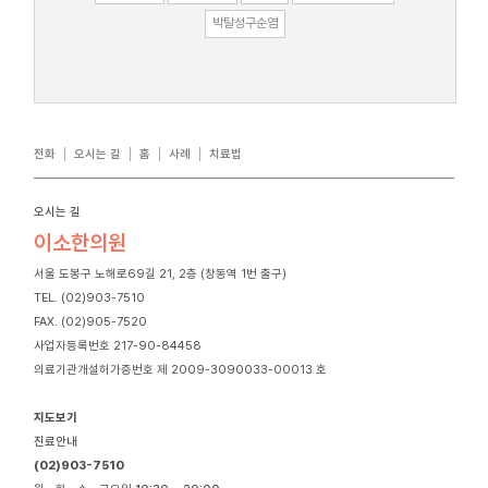
박탈성구순염
전화
오시는 길
홈
사례
치료법
오시는 길
이소한의원
서울 도봉구 노해로69길 21, 2층 (창동역 1번 출구)
TEL. (02)903-7510
FAX. (02)905-7520
사업자등록번호 217-90-84458
의료기관개설허가증번호 제 2009-3090033-00013 호
지도보기
진료안내
(02)903-7510