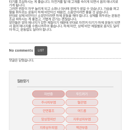
타기를 조심하시는 게 좋습니다. 자전거를 탈 때 고개를 숙이게 되면서 음의 에너지로
가게 됩니다.
그러면 위장이 자꾸 눌리게 되고 소화나 대사에 문제가 생길 수 있습니다. 가슴을 펴고
팔을 휘두르는 운동이 하체 비만이신 태음인, 소음인이라면 좋을 것 같습니다.
반대로 상체 비만이신 소양인이라면 하체 운동을 해야 합니다. 상체를 휘두르는 운동은
조금 피하시는 게 좋겠고, 가볍게 걷기는 괜찮습니다.
양인들은 양의 에너지가 강한 체질이기 때문에 반대로 자전거 타기가 하체 운동이 되면
서 음의 에너지를 수렴시켜주어 좋습니다. 하체 비만, 상체 비만 체질별로 음식도 달라
야 하고, 운동법도 달라야 합니다.
No comments
LIST
댓글은 닫혔습니다.
질환찾기
자반증
두드러기
주사피부염
혈관염
안면홍조
여드름
망상청피반
지루성피부염
지루성두피염
맥관부종