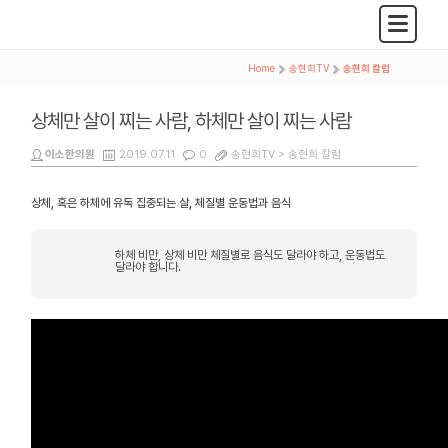
Home
>
송현희TV
>
송현희 칼럼
상체만 살이 찌는 사람, 하체만 살이 찌는 사람
이소한의원
2019.07.11
0
송현희TV >
송현희 칼럼
상체, 혹은 하체에 유독 집중되는 살, 체질별 운동법과 음식
하체 비만, 상체 비만 체질별로 음식도 달라야 하고, 운동법도
달라야 합니다.