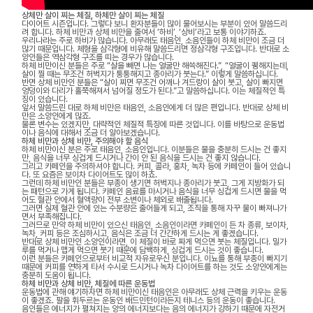
상체만 살이 찌는 체질, 하체만 살이 찌는 체질
다이어트 시즌입니다. 그렇다 보니 환자분들이 많이 물어보시는 부분이 있어 말씀드리
려 합니다. 하체 비만과 상체 비만을 줄여서 ‘하비’, ‘상비’라고 보통 이야기하죠.
우리나라는 주로 하비가 많습니다. 아무래도 태음인, 소음인들이 하체 비만이 조금 더
많기 때문입니다. 체형을 삼각형에 비유해 말씀드리면 정삼각형 구조입니다. 반대로 소
양인들은 역삼각형 구조를 띠는 경우가 많습니다.
하체 비만이신 분들은 주로 “살을 빼면 나는 얼굴만 해쓱해진다.”, “얼굴이 퀭해지는데,
살이 찔 때는 무조건 허벅지가 퉁퉁해지고 종아리가 붓는다.” 이렇게 말씀하십니다.
반면 상체 비만인 분들은 “살이 찌면 무조건 어깨나 겨드랑이 살이 붓고, 살이 빠지면
엉덩이와 다리가 홀쭉해져서 넘어질 정도가 된다.”고 말씀하십니다. 이는 체질적인 특
징이 있습니다.
앞서 말씀드린 대로 하체 비만은 태음인, 소음인에게 더 많은 편입니다. 반대로 상체 비
만은 소양인에게 많죠.
물론 변수는 있겠지만, 대략적인 체질적 특징에 따른 것입니다. 이를 바탕으로 운동법
이나 음식에 대해서 조금 더 알아보겠습니다.
하체 비만과 상체 비만, 주의해야 할 음식
하체 비만이신 분은 주로 태음인, 소음인입니다. 이분들은 물을 충분히 드시는 건 좋지
만, 음식을 너무 싱겁게 드시거나 간이 안 된 음식을 드시는 건 좋지 않습니다.
그리고 카페인을 주의하셔야 합니다. 커피, 콜라, 홍차, 녹차 등에 카페인이 들어 있습니
다. 또 요즘은 보이차 다이어트도 많이 하죠.
그런데 하체 비만인 분들은 부종이 생기면 허벅지나 종아리가 붓고, 그게 지방화가 되
는 패턴으로 가게 됩니다. 카페인 음료를 마시거나 음식을 너무 싱겁게 드시면 물을 먹
어도 혈관 안에서 혈액량이 전부 소변이나 체외로 배출됩니다.
그러면 실제 혈관 안에 있는 수분량은 줄어들게 되고, 조직을 통해 자꾸 물이 빠져나가
면서 부족해집니다.
그러므로 만약 하체 비만이 있으신 태음인, 소음인이라면 카페인이 든 차 종류, 보이차,
녹차, 커피 등은 조심하시고, 음식은 조금 더 간간하게 드시는 게 좋겠습니다.
반대로 상체 비만인 소양인이라면, 이 체질이 바로 짜게 먹으면 붓는 체질입니다. 밀가
루를 먹거나 맵게 먹으면 붓기 때문에 담백하게, 싱겁게 드시는 것이 좋습니다.
이런 분들은 카페인으로부터 비교적 자유로우신 분입니다. 이뇨를 통해 부종이 빠지기
때문에 커피를 연하게 타서 수시로 드시거나 녹차 다이어트를 하는 것도 소양인에게는
충분히 도움이 됩니다.
하체 비만과 상체 비만, 체질에 따른 운동법
운동법에 관해 얘기하자면 하체 비만이신 태음인은 아무래도 상체 근력을 키우는 운동
이 좋겠죠. 팔을 휘두르는 운동인 배드민턴이라든지 테니스 등의 운동이 좋습니다.
음인들은 에너지가 펼쳐지는 양의 에너지보다는 음의 에너지가 강하기 때문에 자전거