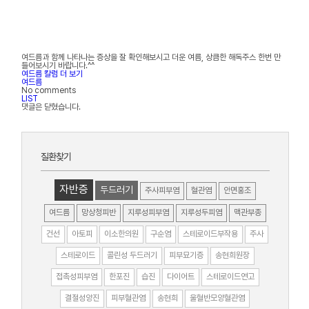
여드름과 함께 나타나는 증상을 잘 확인해보시고 더운 여름, 상큼한 해독주스 한번 만
들어보시기 바랍니다.^^
여드름 칼럼 더 보기
여드름
No comments
LIST
댓글은 닫혔습니다.
질환찾기
자반증
두드러기
주사피부염
혈관염
안면홍조
여드름
망상청피반
지루성피부염
지루성두피염
맥관부종
건선
아토피
이소한의원
구순염
스테로이드부작용
주사
스테로이드
콜린성 두드러기
피부묘기증
송현희원장
접촉성피부염
한포진
습진
다이어트
스테로이드연고
결절성양진
피부혈관염
송현희
울혈반모양혈관염