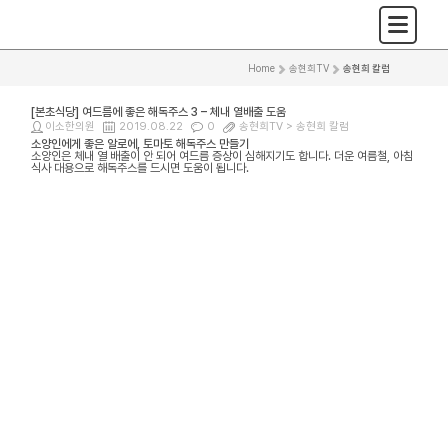
Home
>
송현희TV
>
송현희 칼럼
[본초식당] 여드름에 좋은 해독주스 3 – 체내 열배출 도움
이소한의원
2019.08.22
0
송현희TV >
송현희 칼럼
소양인에게 좋은 알로에, 토마토 해독주스 만들기
소양인은 체내 열 배출이 안 되어 여드름 증상이 심해지기도 합니다. 더운 여름철, 아침
식사 대용으로 해독주스를 드시면 도움이 됩니다.