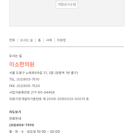
박탈성구순염
전화
오시는 길
홈
사례
치료법
오시는 길
이소한의원
서울 도봉구 노해로69길 21, 2층 (창동역 1번 출구)
TEL. (02)903-7510
FAX. (02)905-7520
사업자등록번호 217-90-84458
의료기관개설허가증번호 제 2009-3090033-00013 호
지도보기
진료안내
(02)903-7510
월ㆍ화ㆍ수ㆍ금요일
10:30 ~ 20:00