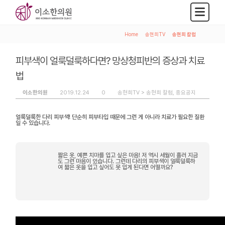
Home
>
송현희TV
>
송현희 칼럼
피부색이 얼룩덜룩하다면? 망상청피반의 증상과 치료
법
이소한의원
2019.12.24
0
송현희TV >
송현희 칼럼
,
중요공지
얼룩덜룩한 다리 피부색! 단순히 피부타입 때문에 그런 게 아니라 치료가 필요한 질환
일 수 있습니다.
짧은 옷, 예쁜 치마를 입고 싶은 마음! 저 역시 세월이 흘러 지금
도 그런 마음이 있습니다. 그런데 다리의 피부색이 얼룩덜룩하
여 짧은 옷을 입고 싶어도 못 입게 된다면 어떨까요?