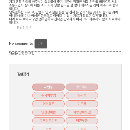
가지 생활 관리를 해주셔야 결과물이 좋기 때문에 정확한 체질 진단을 바탕으로 저와
소통하면서 상태에 따른 여러 가지 생활 관리를 잘 함께 해주시는 것이 아주아주 중요
합니다.
얼룩덜룩한 피부 색, 단순히 입고 싶은 옷을 맘 편히 못 입게 되는 것에서 끝나는 것이
아니라 궤양이나 극심한 통증으로 이어질 수 있는 치료가 필요한 질환입니다.
다리 피부 색이 자꾸만 얼룩덜룩 해진다면 간과하지 마시고요. 하루라도 빨리 치료해야
합니다.
망상청피반
No comments
LIST
댓글은 닫혔습니다.
질환찾기
자반증
두드러기
주사피부염
혈관염
안면홍조
여드름
망상청피반
지루성피부염
지루성두피염
맥관부종
건선
아토피