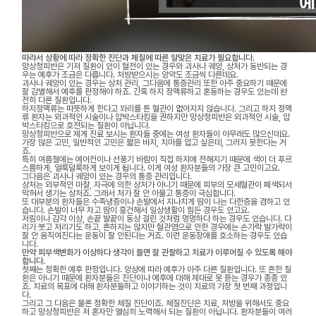
따라서 상황에 따라 정확한 진단과 체질에 따른 알맞은 치료가 필요합니다.
망상청피반은 기저 질환이 있이 혈전이 있는 경우와 괴사나 궤양, 상처가 동반되는 경
우는 예후가 조금은 다릅니다. 처방받으시는 양약도 조금씩 다른데요.
괴사나 궤양이 있는 경우는 상처 관리, 그다음에 통증관리 또한 아주 중요하기 때문에
잘 감별해서 예후를 판정해야 하죠. 간혹 하지 정맥류하고 혼동하는 경우도 있는데 완
전히 다른 질환입니다.
하지정맥류는 따뜻하게 한다고 꽈리를 튼 혈관이 없어지지 않습니다. 그리고 하지 정맥
류 환자는 외과적인 시술이나 압박스타킹을 권하지만 망상청피반은 외과적인 시술, 압
박스타킹으로 호전되는 질환이 아닙니다.
망상청피반으로 제게 진료 보시는 환자들 중에는 여성 환자들이 아무래도 많으신데요.
가장 많은 고민, 일반적인 고민은 짧은 바지, 치마를 입고 싶은데, 그러지 못한다는 거
죠.
특히 여름철에는 에어컨이나 선풍기 바람이 직접 하지에 전해지기 때문에 색이 더 푸르
스름하게, 얼룩덜룩하게 보이게 됩니다. 이게 여성 환자분들의 가장 큰 고민이고요.
그다음은 괴사나 궤양이 있는 경우의 통증 관리입니다.
상처는 외부적인 마찰, 자극에 의한 상처가 아니기 때문에 피부의 모세혈관이 폐색되서
막혀서 생기는 상처죠. 그래서 처가 잘 안 아물고 통증이 극심합니다.
또 대부분의 환자들은 수족냉증이나 손발에서 지나치게 땀이 나는 다한증을 겸하고 있
습니다. 손발이 너무 차고 땀이 흥건해서 일상생활이 힘든 경우도 있고요.
저림이나 감각 이상, 손끝 발끝이 동상 걸린 것처럼 멍멍하다 하는 경우도 있습니다. 다
리가 붓고 저리기도 하고, 흔하지는 않지만 혈관염으로 인한 경우에는 손가락 발가락이
잘 안 움직여진다는 운동이 잘 안된다는 거죠. 이런 운동장애를 호소하는 경우도 있습
니다.
만약 피부색변화가 이상하다 생각이 들면 잘 관찰하고 치료가 이루어질 수 있도록 해야
합니다.
첫째는 정확한 예후 판정입니다. 양상에 따라 예후가 아주 다른 질환입니다. 또 흔한 질
환은 아니기 때문에 환자분들은 진단이나 예후에 대해 제대로 못 듣는 경우가 종종 있
죠. 치료의 목표에 대해 환자분들하고 이야기하는 것이 치료의 가장 첫 번째 과정입니
다.
그리고 그 다음은 물론 정확한 체질 진단이죠. 체질진단은 치료, 처방을 위해서도 중요
하고 망상청피반은 저 혼자만 열심히 노력해서 되는 질환이 아닙니다. 환자분들이 여러