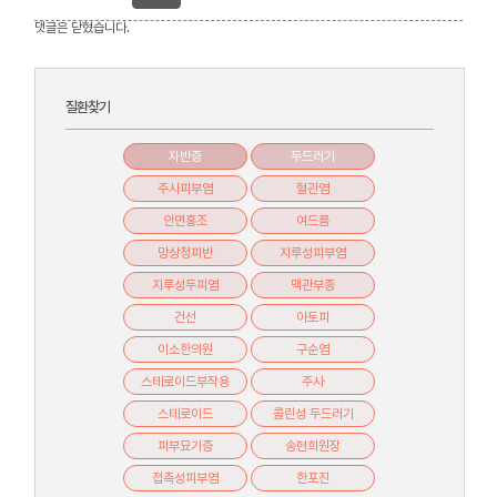
댓글은 닫혔습니다.
질환찾기
자반증
두드러기
주사피부염
혈관염
안면홍조
여드름
망상청피반
지루성피부염
지루성두피염
맥관부종
건선
아토피
이소한의원
구순염
스테로이드부작용
주사
스테로이드
콜린성 두드러기
피부묘기증
송현희원장
접촉성피부염
한포진