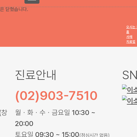
은 닫혔습니다.
오시는 
홈
사례
치료법
진료안내
S
(02)903-7510
(창
월ㆍ화ㆍ수ㆍ금요일
10:30 ~
20:00
토요일
09:30 ~ 15:00
(점심시간 없음)