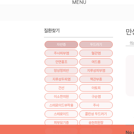
MENU
만성
질환찾기
이
자반증
두드러기
주사피부염
혈관염
안면홍조
여드름
망상청피반
지루성피부염
지루성두피염
맥관부종
건선
아토피
이소한의원
구순염
스테로이드부작용
주사
스테로이드
콜린성 두드러기
피부묘기증
송현희원장
접촉성피부염
한포진
No