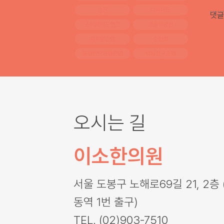
습진
다이어트
댓글
스테로이드연고
결절성양진
피부혈관염
송현희
울혈반모양혈관염
박탈성구순염
오시는 길
이소한의원
서울 도봉구 노해로69길 21, 2층 
동역 1번 출구)
TEL. (02)903-7510