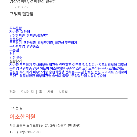
망상청피반, 청피반성 혈관염
2016.7.23
그 밖의 혈관염
피부질환
자반증, 혈관염
망상청피반, 청피반성혈관염
결절홍반
두드러기, 맥관부종, 피부묘기증, 콜린성 두드러기
주사피부염, 안면홍조
구순염
건선
만성 습진
질환찾기
자반증
두드러기
주사피부염
혈관염
안면홍조
여드름
망상청피반
지루성피부염
지루성
두피염
맥관부종
건선
아토피
이소한의원
구순염
스테로이드부작용
주사
스테로이드
콜린성 두드러기
피부묘기증
송현희원장
접촉성피부염
한포진
습진
다이어트
스테로이
드연고
결절성양진
피부혈관염
송현희
울혈반모양혈관염
박탈성구순염
전화
오시는 길
홈
사례
치료법
오시는 길
이소한의원
서울 도봉구 노해로69길 21, 2층 (창동역 1번 출구)
TEL. (02)903-7510