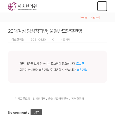
Home
>
치료사례
20대여성 망상청피반, 울혈반모양혈관염
이소한의원
2021.04.10
0
치료사례
해당 내용을 보기 위해서는 로그인이 필요합니다.
로그인
회원이 아니라면 회원가입 후 이용할 수 있습니다.
회원가입
다리그물모양
,
망상청피반
,
울혈반모양혈관염
,
피부혈관염
No comments
LIST