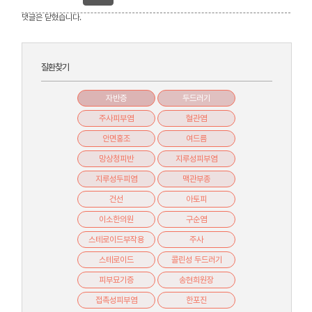
댓글은 닫혔습니다.
질환찾기
자반증
두드러기
주사피부염
혈관염
안면홍조
여드름
망상청피반
지루성피부염
지루성두피염
맥관부종
건선
아토피
이소한의원
구순염
스테로이드부작용
주사
스테로이드
콜린성 두드러기
피부묘기증
송현희원장
접촉성피부염
한포진