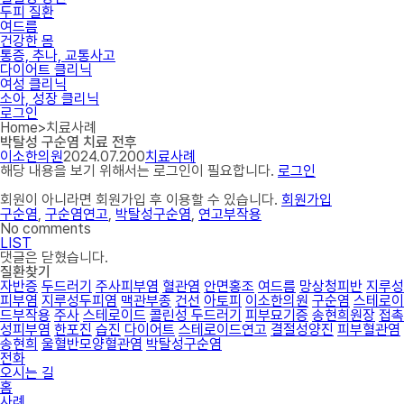
두피 질환
여드름
건강한 몸
통증, 추나, 교통사고
다이어트 클리닉
여성 클리닉
소아, 성장 클리닉
로그인
Home
>
치료사례
박탈성 구순염 치료 전후
이소한의원
2024.07.20
0
치료사례
해당 내용을 보기 위해서는 로그인이 필요합니다.
로그인
회원이 아니라면 회원가입 후 이용할 수 있습니다.
회원가입
구순염
,
구순염연고
,
박탈성구순염
,
연고부작용
No comments
LIST
댓글은 닫혔습니다.
질환찾기
자반증
두드러기
주사피부염
혈관염
안면홍조
여드름
망상청피반
지루성
피부염
지루성두피염
맥관부종
건선
아토피
이소한의원
구순염
스테로이
드부작용
주사
스테로이드
콜린성 두드러기
피부묘기증
송현희원장
접촉
성피부염
한포진
습진
다이어트
스테로이드연고
결절성양진
피부혈관염
송현희
울혈반모양혈관염
박탈성구순염
전화
오시는 길
홈
사례