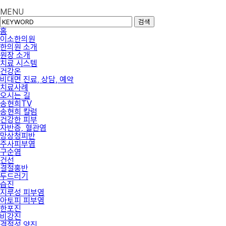
MENU
검색
홈
이소한의원
한의원 소개
원장 소개
치료 시스템
건강온
비대면 진료, 상담, 예약
치료사례
오시는 길
송현희TV
송현희 칼럼
건강한 피부
자반증, 혈관염
망상청피반
주사피부염
구순염
건선
결절홍반
두드러기
습진
지루성 피부염
아토피 피부염
한포진
비강진
결절성 양진