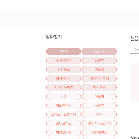
5
질환찾기
이
자반증
두드러기
주사피부염
혈관염
안면홍조
여드름
망상청피반
지루성피부염
지루성두피염
맥관부종
건선
아토피
이소한의원
구순염
스테로이드부작용
주사
스테로이드
콜린성 두드러기
피부묘기증
송현희원장
No