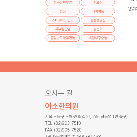
접촉성피부염
한포진
댓글은
습진
다이어트
스테로이드연고
결절성양진
피부혈관염
송현희
울혈반모양혈관염
박탈성구순염
오시는 길
이소한의원
서울 도봉구 노해로69길 21, 2층 (창동역 1번 출구)
TEL. (02)903-7510
FAX. (02)905-7520
사업자등록번호 217-90-84458