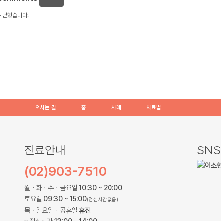
 닫혔습니다.
오시는 길
홈
사례
치료법
진료안내
SNS
(02)903-7510
월ㆍ화ㆍ수ㆍ금요일
10:30 ~ 20:00
토요일
09:30 ~ 15:00
(점심시간 없음)
목ㆍ일요일ㆍ공휴일
휴진
※ 점심시간
13:00 ~ 14:00