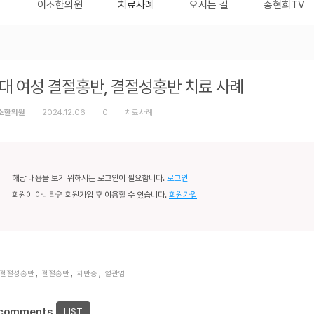
이소한의원
치료사례
오시는 길
송현희TV
0대 여성 결절홍반, 결절성홍반 치료 사례
소한의원
2024.12.06
0
치료사례
해당 내용을 보기 위해서는 로그인이 필요합니다.
로그인
회원이 아니라면 회원가입 후 이용할 수 있습니다.
회원가입
결절성홍반
,
결절홍반
,
자반증
,
혈관염
 comments
LIST