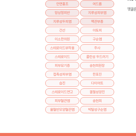
안면홍조
여드름
댓글은
망상청피반
지루성피부염
지루성두피염
맥관부종
건선
아토피
이소한의원
구순염
스테로이드부작용
주사
스테로이드
콜린성 두드러기
피부묘기증
송현희원장
접촉성피부염
한포진
습진
다이어트
스테로이드연고
결절성양진
피부혈관염
송현희
울혈반모양혈관염
박탈성구순염