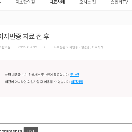
이소한의원
치료사례
오시는 길
송현희TV
아자반증 치료 전 후
소한의원
2025.09.02
0
피부질환 >
자반증ㆍ혈관염
,
치료사례
해당 내용을 보기 위해서는 로그인이 필요합니다.
로그인
회원이 아니라면 회원가입 후 이용할 수 있습니다.
회원가입
 comments
LIST