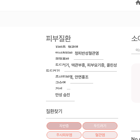
피부질환
소
자반증, 혈관염
이
망상청피반, 청피반성혈관염
결절홍반
두드러기, 맥관부종, 피부묘기증, 콜린성
두드러기
주사피부염, 안면홍조
구순염
건선
만성 습진
질환찾기
자반증
두드러기
주사피부염
혈관염
No